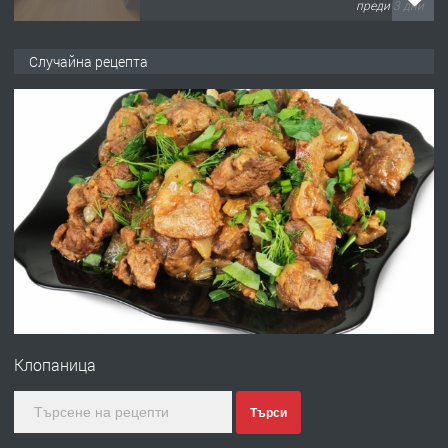
преди 3 дни
ПРЕДЛАГА
НАПЪЛНО ОБЗАВЕДЕН И
Случайна рецепта
ОБОРУДВАН ТРИСТАЕН
АПАРТАМЕНТ В ЦЕНТЪРА НА ГР.
ХАСКОВО
преди 4 дни
ПРЕДЛАГА
Давам гараж под наем
преди 4 дни
ПРЕДЛАГА
№4120 Магазин/Офис под наем в кв.
Любен Каравелов, Хасково-близо до
Клопаница
градската градина!
преди 4 дни
Търси