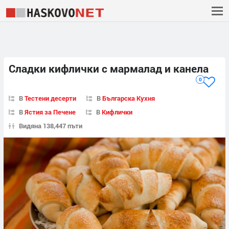
Сладки кифлички с мармалад и канела
0
В
Тестени десерти
В
Българска Кухня
В
Ястия за Печене
В
Кифлички
Видяна 138,447 пъти