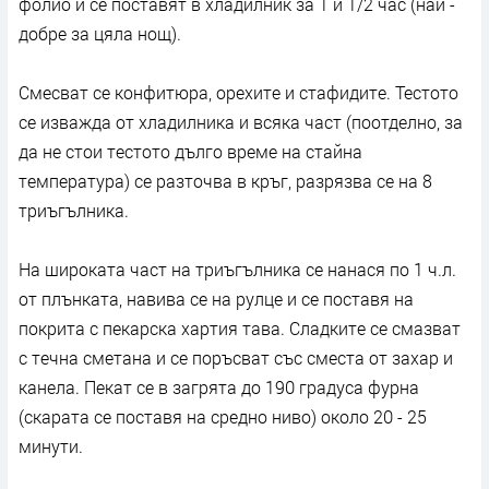
фолио и се поставят в хладилник за 1 и 1/2 час (най -
добре за цяла нощ).
Смесват се конфитюра, орехите и стафидите. Тестото
се изважда от хладилника и всяка част (поотделно, за
да не стои тестото дълго време на стайна
температура) се разточва в кръг, разрязва се на 8
триъгълника.
На широката част на триъгълника се нанася по 1 ч.л.
от плънката, навива се на рулце и се поставя на
покрита с пекарска хартия тава. Сладките се смазват
с течна сметана и се поръсват със сместа от захар и
канела. Пекат се в загрята до 190 градуса фурна
(скарата се поставя на средно ниво) около 20 - 25
минути.