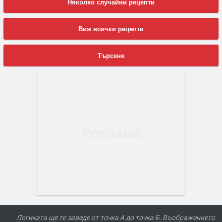
Няколко случайни рецепти
Виж всички рецепти
Търсене
Логиката ще те заведе от точка А до точка Б. Въображението