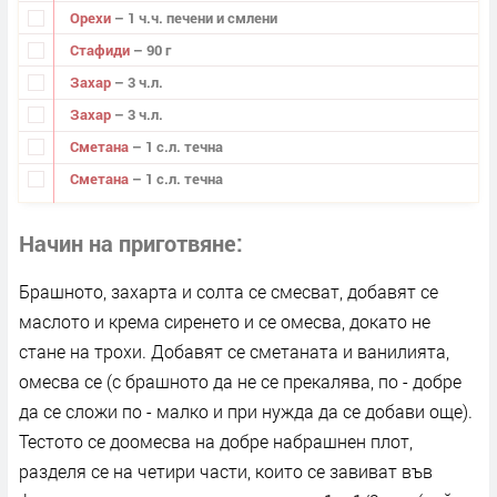
Орехи
– 1 ч.ч. печени и смлени
Стафиди
– 90 г
Захар
– 3 ч.л.
Захар
– 3 ч.л.
Сметана
– 1 с.л. течна
Сметана
– 1 с.л. течна
Начин на приготвяне
Брашното, захарта и солта се смесват, добавят се
маслото и крема сиренето и се омесва, докато не
стане на трохи. Добавят се сметаната и ванилията,
омесва се (с брашното да не се прекалява, по - добре
да се сложи по - малко и при нужда да се добави още).
Тестото се доомесва на добре набрашнен плот,
разделя се на четири части, които се завиват във