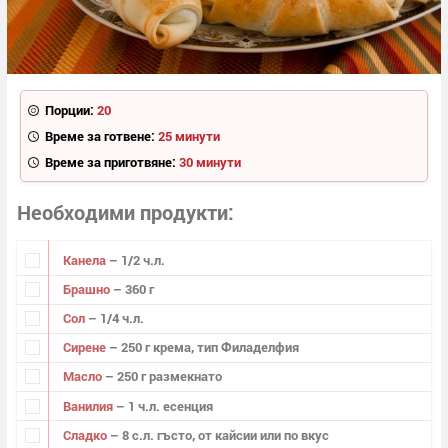
Порции:
20
Време за готвене:
25 минути
Време за приготвяне:
30 минути
Необходими продукти
Канела
– 1/2 ч.л.
Брашно
– 360 г
Сол
– 1/4 ч.л.
Сирене
– 250 г крема, тип Филаделфия
Масло
– 250 г размекнато
Ванилия
– 1 ч.л. есенция
Сладко
– 8 с.л. гъсто, от кайсии или по вкус