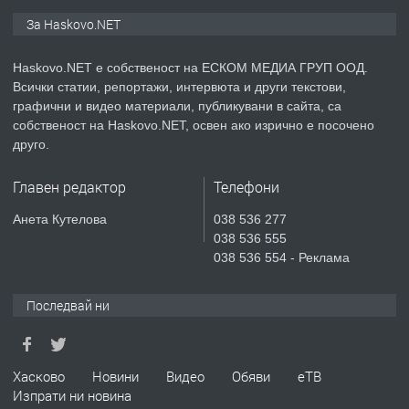
ПРЕДЛАГА
ПРОСТОРЕН ТРИСТАЕН
За Haskovo.NET
АПАРТАМЕНТ В НОВА СГРАДА КВ.
КУБА
Haskovo.NET е собственост на ЕСКОМ МЕДИА ГРУП ООД.
Всички статии, репортажи, интервюта и други текстови,
преди 5 дни
графични и видео материали, публикувани в сайта, са
собственост на Haskovo.NET, освен ако изрично е посочено
ПРЕДЛАГА
Продавам парцел в гр. Хасково кв.
друго.
Хисаря до ток, вода,канализация,
асфалт 0889 537 426
Главен редактор
Телефони
преди 5 дни
Анета Кутелова
038 536 277
038 536 555
ПРЕДЛАГА
СГЛОБЯВАНЕ НА МЕБЕЛИ.
038 536 554 - Реклама
Последвай ни
преди 5 дни
ПРЕДЛАГА
Хасково
Новини
Видео
Обяви
еТВ
№4119 Едностаен обзаведен
Изпрати ни новина
апартамент под наем в кв.