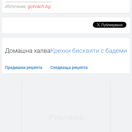
Източник:
gotvach.bg
Домашна халва
Крехки бисквити с бадеми
Предишна рецепта
Следваща рецепта