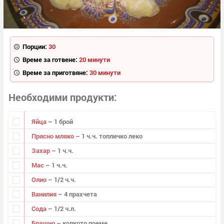
Порции:
30
Време за готвене:
20 минути
Време за приготвяне:
30 минути
Необходими продукти
Яйца
– 1 брой
Прясно мляко
– 1 ч.ч. топличко леко
Захар
– 1 ч.ч.
Мас
– 1 ч.ч.
Олио
– 1/2 ч.ч.
Ванилия
– 4 прахчета
Сода
– 1/2 ч.л.
Брашно
– колкото поеме