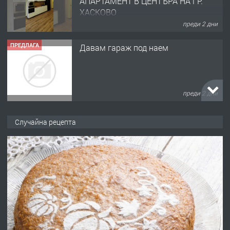
АПАРТАМЕНТ В ЦЕНТЪРА НА ГР.
ХАСКОВО
преди 2 дни
ПРЕДЛАГА
Давам гараж под наем
преди 2 дни
ПРЕДЛАГА
№4120 Магазин/Офис под наем в кв.
Случайна рецепта
Любен Каравелов, Хасково-близо до
градската градина!
преди 2 дни
ПРЕДЛАГА
ПРОСТОРЕН ТРИСТАЕН
АПАРТАМЕНТ В НОВА СГРАДА КВ.
КУБА