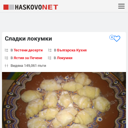
Сладки локумки
0
В
Тестени десерти
В
Българска Кухня
В
Ястия за Печене
В
Локумки
Видяна 149,061 пъти