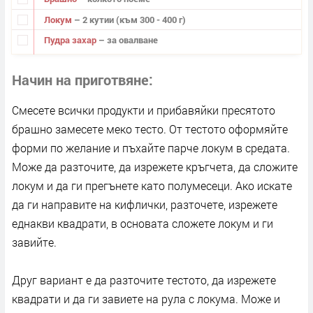
Локум
– 2 кутии (към 300 - 400 г)
Пудра захар
– за овалване
Начин на приготвяне
Смесете всички продукти и прибавяйки пресятото
брашно замесете меко тесто. От тестото оформяйте
форми по желание и пъхайте парче локум в средата.
Може да разточите, да изрежете кръгчета, да сложите
локум и да ги прегънете като полумесеци. Ако искате
да ги направите на кифлички, разточете, изрежете
еднакви квадрати, в основата сложете локум и ги
завийте.
Друг вариант е да разточите тестото, да изрежете
квадрати и да ги завиете на рула с локума. Може и