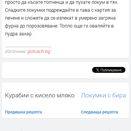
просто да късате топченца и да пухате локум в тях.
Сладките локумки подреждайте в тава с хартия за
печене и сложете да се изпекат в умерено загряна
фурна до порозовяване. Топло още ги оваляйте в
пудра захар.
Източник:
gotvach.bg
Курабии с кисело мляко
Локумки с бира
Предишна рецепта
Следваща рецепта