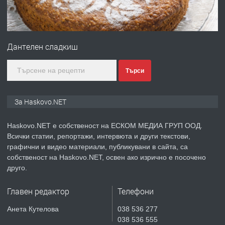
преди 2 дни
ПРЕДЛАГА
Продавам парцел в гр. Хасково кв.
Хисаря до ток, вода,канализация,
Дантелен сладкиш
асфалт 0889 537 426
преди 2 дни
Търси
ПРЕДЛАГА
СГЛОБЯВАНЕ НА МЕБЕЛИ.
За Haskovo.NET
Haskovo.NET е собственост на ЕСКОМ МЕДИА ГРУП ООД.
Всички статии, репортажи, интервюта и други текстови,
преди 2 дни
графични и видео материали, публикувани в сайта, са
собственост на Haskovo.NET, освен ако изрично е посочено
ПРЕДЛАГА
№4119 Едностаен обзаведен
друго.
апартамент под наем в кв.
Училищни, гр. Хасково.
Главен редактор
Телефони
преди 3 дни
Анета Кутелова
038 536 277
038 536 555