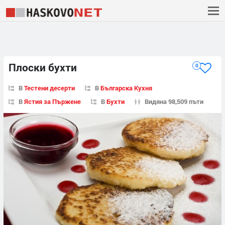
Плоски бухти
0
В
Тестени десерти
В
Българска Кухня
В
Ястия за Пържене
В
Бухти
Видяна 98,509 пъти