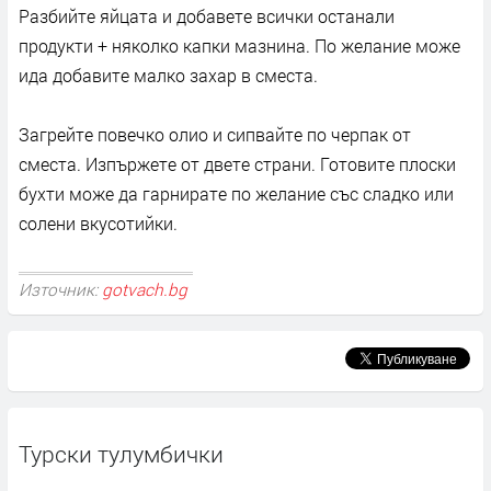
Разбийте яйцата и добавете всички останали
продукти + няколко капки мазнина. По желание може
ида добавите малко захар в сместа.
Загрейте повечко олио и сипвайте по черпак от
сместа. Изпържете от двете страни. Готовите плоски
бухти може да гарнирате по желание със сладко или
солени вкусотийки.
Източник:
gotvach.bg
Турски тулумбички