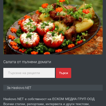
ХАСКОВО
преди 3 дни
ПРЕДЛАГА
Давам гараж под наем
преди 3 дни
ПРЕДЛАГА
№4120 Магазин/Офис под наем в кв.
Любен Каравелов, Хасково-близо до
Салата от пълнени домати
градската градина!
преди 3 дни
Търси
ПРЕДЛАГА
ПРОСТОРЕН ТРИСТАЕН
За Haskovo.NET
АПАРТАМЕНТ В НОВА СГРАДА КВ.
КУБА
Haskovo.NET е собственост на ЕСКОМ МЕДИА ГРУП ООД.
Всички статии, репортажи, интервюта и други текстови,
преди 4 дни