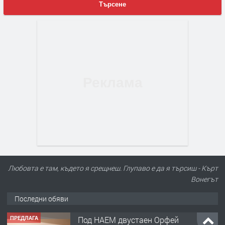
Търсене
Любовта е там, където я срещнеш. Глупаво е да я търсиш - Кърт
Вонегът
Последни обяви
ПРЕДЛАГА
Под НАЕМ двустаен Орфей