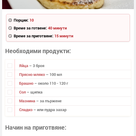
Порции:
10
Време за готвене:
40 минути
Време за приготвяне:
15 минути
Необходими продукти
Яйца
– 3 броя
Прясно мляко
– 100 мл
Брашно
– около 110 - 120 г
Сол
– щипка
Мазнина
– за пържене
Сладко
– или пудра захар
Начин на приготвяне