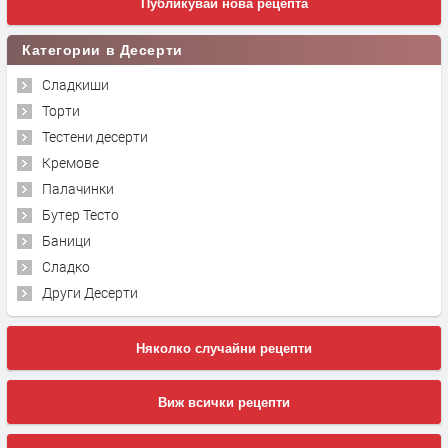
Публикувай нова рецепта
Категории в Десерти
Сладкиши
Торти
Тестени десерти
Кремове
Палачинки
Бутер Тесто
Баници
Сладко
Други Десерти
Няколко случайни рецепти
Виж всички рецепти