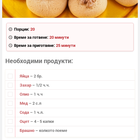
Порции:
20
Време за готвене:
20 минути
Време за приготвяне:
25 минути
Необходими продукти
Яйца
– 2 бр.
Захар
– 1/2 ч.ч.
Олио
– 1 ч.ч
Мед
– 2 с.л
Сода
– 1 ч.л.
Оцет
– 4 - 5 капки
Брашно
– колкото поеме