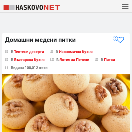
Домашни медени питки
0
В
Тестени десерти
В
Икономична Кухня
В
Българска Кухня
В
Ястия за Печене
В
Питки
Видяна 108,012 пъти