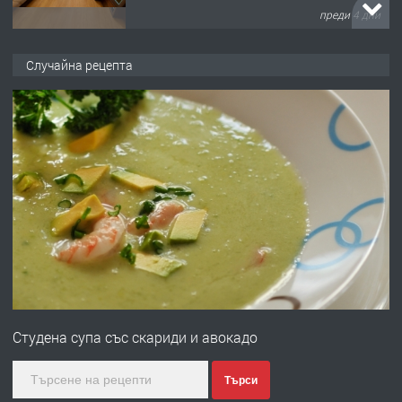
преди 4 дни
ПРЕДЛАГА
НАПЪЛНО ОБЗАВЕДЕН И
Случайна рецепта
ОБОРУДВАН ТРИСТАЕН
АПАРТАМЕНТ В ЦЕНТЪРА НА ГР.
ХАСКОВО
преди 4 дни
ПРЕДЛАГА
Давам гараж под наем
преди 4 дни
ПРЕДЛАГА
№4120 Магазин/Офис под наем в кв.
Любен Каравелов, Хасково-близо до
Студена супа със скариди и авокадо
градската градина!
преди 5 дни
Търси