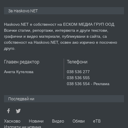
ПРЕДЛАГА
ПРОСТОРЕН ТРИСТАЕН
За Haskovo.NET
АПАРТАМЕНТ В НОВА СГРАДА КВ.
КУБА
Haskovo.NET е собственост на ЕСКОМ МЕДИА ГРУП ООД.
Всички статии, репортажи, интервюта и други текстови,
преди 5 дни
графични и видео материали, публикувани в сайта, са
собственост на Haskovo.NET, освен ако изрично е посочено
ПРЕДЛАГА
Продавам парцел в гр. Хасково кв.
друго.
Хисаря до ток, вода,канализация,
асфалт 0889 537 426
Главен редактор
Телефони
преди 5 дни
Анета Кутелова
038 536 277
038 536 555
ПРЕДЛАГА
СГЛОБЯВАНЕ НА МЕБЕЛИ.
038 536 554 - Реклама
Последвай ни
преди 5 дни
ПРЕДЛАГА
Хасково
Новини
Видео
Обяви
еТВ
№4119 Едностаен обзаведен
Изпрати ни новина
апартамент под наем в кв.