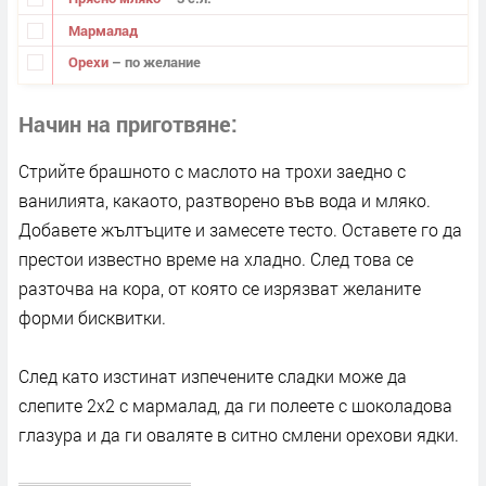
Мармалад
Орехи
– по желание
Начин на приготвяне
Стрийте брашното с маслото на трохи заедно с
ванилията, какаото, разтворено във вода и мляко.
Добавете жълтъците и замесете тесто. Оставете го да
престои известно време на хладно. След това се
разточва на кора, от която се изрязват желаните
форми бисквитки.
След като изстинат изпечените сладки може да
слепите 2х2 с мармалад, да ги полеете с шоколадова
глазура и да ги оваляте в ситно смлени орехови ядки.