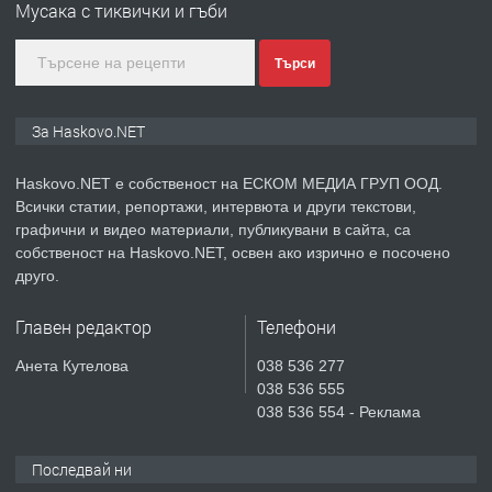
Мусака с тиквички и гъби
градската градина!
преди 4 дни
Търси
ПРЕДЛАГА
ПРОСТОРЕН ТРИСТАЕН
За Haskovo.NET
АПАРТАМЕНТ В НОВА СГРАДА КВ.
КУБА
Haskovo.NET е собственост на ЕСКОМ МЕДИА ГРУП ООД.
Всички статии, репортажи, интервюта и други текстови,
преди 5 дни
графични и видео материали, публикувани в сайта, са
собственост на Haskovo.NET, освен ако изрично е посочено
ПРЕДЛАГА
Продавам парцел в гр. Хасково кв.
друго.
Хисаря до ток, вода,канализация,
асфалт 0889 537 426
Главен редактор
Телефони
преди 5 дни
Анета Кутелова
038 536 277
038 536 555
ПРЕДЛАГА
СГЛОБЯВАНЕ НА МЕБЕЛИ.
038 536 554 - Реклама
Последвай ни