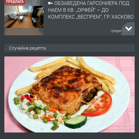
ПРЕДЛАГА
🔑 ОБЗАВЕДЕНА ГАРСОНИЕРА ПОД
НАЕМ В КВ. „ОРФЕЙ“ – ДО
КОМПЛЕКС „ВЕСПРЕМ“, ГР. ХАСКОВО
преди 3 дни
ПРЕДЛАГА
НАПЪЛНО ОБЗАВЕДЕН И
Случайна рецепта
ОБОРУДВАН ТРИСТАЕН
АПАРТАМЕНТ В ЦЕНТЪРА НА ГР.
ХАСКОВО
преди 4 дни
ПРЕДЛАГА
Давам гараж под наем
преди 4 дни
ПРЕДЛАГА
№4120 Магазин/Офис под наем в кв.
Любен Каравелов, Хасково-близо до