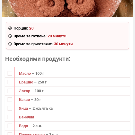
Порции:
20
Време за готвене:
20 минути
Време за приготвяне:
30 минути
Необходими продукти
Масло
– 100 г
Брашно
– 250 г
Захар
– 100 г
Какао
– 30 г
Яйца
– 2 жълтъка
Ванилия
Вода
– 2 с.л.
Прясно мляко
– 3 с.л.