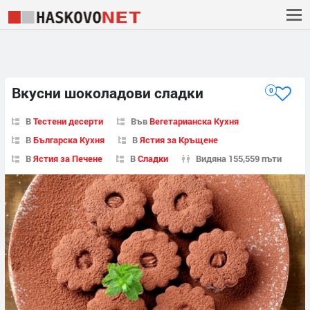
Вкусни шоколадови сладки
0
В
Тестени десерти
Във
Вегетарианска Кухня
В
Българска Кухня
В
Ястия за Кръщене
В
Ястия за Печене
В
Сладки
Видяна 155,559 пъти