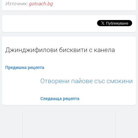
Източник:
gotvach.bg
Джинджифилови бисквити с канела
Предишна рецепта
Отворени пайове със смокини
Следваща рецепта