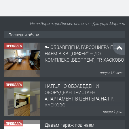
Не се бори с проблема, реши го. - Джордж Маршал
Последни обяви
ПРЕДЛАГА
🔑 ОБЗАВЕДЕНА ГАРСОНИЕРА ПОД
НАЕМ В КВ. „ОРФЕЙ“ – ДО
КОМПЛЕКС „ВЕСПРЕМ“, ГР. ХАСКОВО
преди 16 часа
ПРЕДЛАГА
НАПЪЛНО ОБЗАВЕДЕН И
ОБОРУДВАН ТРИСТАЕН
АПАРТАМЕНТ В ЦЕНТЪРА НА ГР.
ХАСКОВО
преди 1 ден
ПРЕДЛАГА
Давам гараж под наем