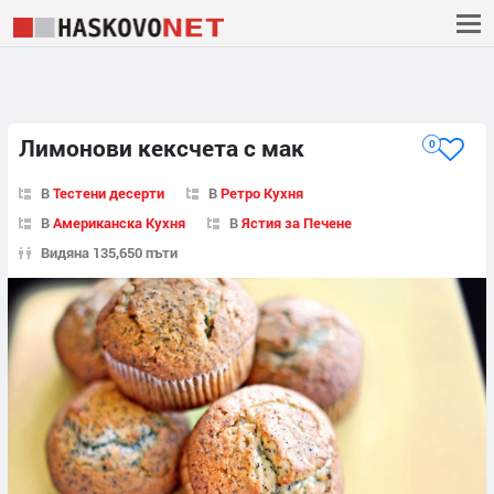
Лимонови кексчета с мак
0
В
Тестени десерти
В
Ретро Кухня
В
Американска Кухня
В
Ястия за Печене
Видяна 135,650 пъти