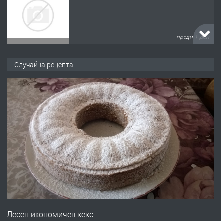
преди 1 ден
ПРЕДЛАГА
№4120 Магазин/Офис под наем в кв.
Случайна рецепта
Любен Каравелов, Хасково-близо до
градската градина!
преди 1 ден
ПРЕДЛАГА
ПРОСТОРЕН ТРИСТАЕН
АПАРТАМЕНТ В НОВА СГРАДА КВ.
КУБА
преди 2 дни
ПРЕДЛАГА
Продавам парцел в гр. Хасково кв.
Хисаря до ток, вода,канализация,
Лесен икономичен кекс
асфалт 0889 537 426