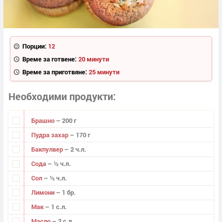
Порции:
12
Време за готвене:
20 минути
Време за приготвяне:
25 минути
Необходими продукти
Брашно
– 200 г
Пудра захар
– 170 г
Бакпулвер
– 2 ч.л.
Сода
– ½ ч.л.
Сол
– ½ ч.л.
Лимони
– 1 бр.
Мак
– 1 с.л.
Масло
– 2 с.л.