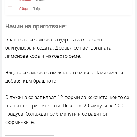
Яйца
– 1 бр.
Начин на приготвяне
Брашното се смесва с пудрата захар, солта,
бакпулвера и содата. Добавя се настърганата
лимонова кора и маковото семе.
Яйцето се смесва с омекналото масло. Тази смес се
добавя към брашното.
С лъжица се запълват 12 форми за кексчета, които се
пълнят на три четвърти. Пекат се 20 минути на 200
градуса. Охлаждат се 5 минути и се вадят от
формичките.