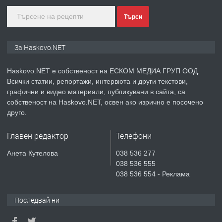
преди 2 дни
Търси
ПРЕДЛАГА
СГЛОБЯВАНЕ НА МЕБЕЛИ.
За Haskovo.NET
Haskovo.NET е собственост на ЕСКОМ МЕДИА ГРУП ООД.
Всички статии, репортажи, интервюта и други текстови,
преди 2 дни
графични и видео материали, публикувани в сайта, са
собственост на Haskovo.NET, освен ако изрично е посочено
ПРЕДЛАГА
№4119 Едностаен обзаведен
друго.
апартамент под наем в кв.
Училищни, гр. Хасково.
Главен редактор
Телефони
преди 2 дни
Анета Кутелова
038 536 277
038 536 555
ПРЕДЛАГА
Къртене на бетон! Събаряне на
038 536 554 - Реклама
сгради!
Последвай ни
преди 2 дни