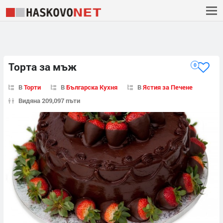
Торта за мъж
0
В
Торти
В
Българска Кухня
В
Ястия за Печене
Видяна 209,097 пъти