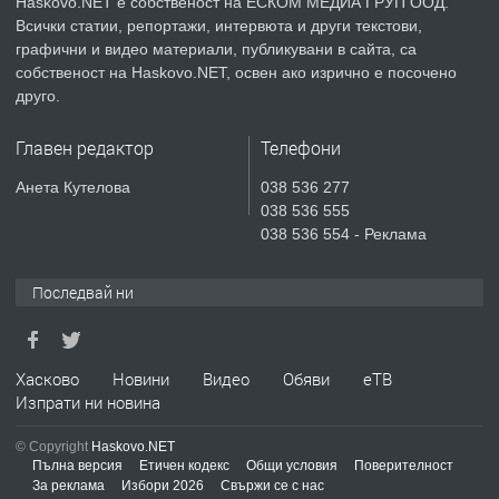
Haskovo.NET е собственост на ЕСКОМ МЕДИА ГРУП ООД.
Всички статии, репортажи, интервюта и други текстови,
преди 6 дни
графични и видео материали, публикувани в сайта, са
собственост на Haskovo.NET, освен ако изрично е посочено
ПРЕДЛАГА
Продавам парцел в гр. Хасково кв.
друго.
Хисаря до ток, вода,канализация,
асфалт 0889 537 426
Главен редактор
Телефони
преди 6 дни
Анета Кутелова
038 536 277
038 536 555
ПРЕДЛАГА
СГЛОБЯВАНЕ НА МЕБЕЛИ.
038 536 554 - Реклама
Последвай ни
преди 6 дни
ПРЕДЛАГА
Хасково
Новини
Видео
Обяви
еТВ
№4119 Едностаен обзаведен
Изпрати ни новина
апартамент под наем в кв.
Училищни, гр. Хасково.
© Copyright
Haskovo.NET
Пълна версия
Етичен кодекс
Общи условия
Поверителност
преди 6 дни
За реклама
Избори 2026
Свържи се с нас