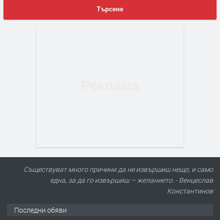
Търсене
Съществуват много причини да не извършиш нещо, и само
една, за да го извършиш – желанието. - Венцеслав
Константинов
Последни обяви