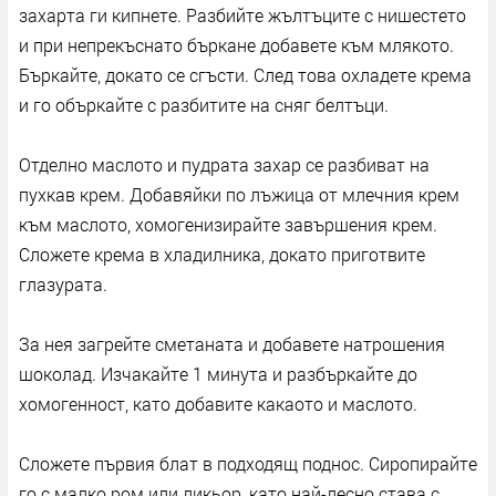
захарта ги кипнете. Разбийте жълтъците с нишестето
и при непрекъснато бъркане добавете към млякото.
Бъркайте, докато се сгъсти. След това охладете крема
и го объркайте с разбитите на сняг белтъци.
Отделно маслото и пудрата захар се разбиват на
пухкав крем. Добавяйки по лъжица от млечния крем
към маслото, хомогенизирайте завършения крем.
Сложете крема в хладилника, докато приготвите
глазурата.
За нея загрейте сметаната и добавете натрошения
шоколад. Изчакайте 1 минута и разбъркайте до
хомогенност, като добавите какаото и маслото.
Сложете първия блат в подходящ поднос. Сиропирайте
го с малко ром или ликьор, като най-лесно става с