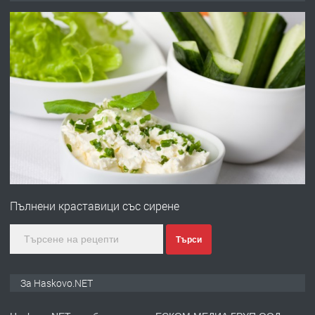
ОБОРУДВАН ТРИСТАЕН
АПАРТАМЕНТ В ЦЕНТЪРА НА ГР.
ХАСКОВО
преди 5 дни
ПРЕДЛАГА
Давам гараж под наем
преди 5 дни
ПРЕДЛАГА
№4120 Магазин/Офис под наем в кв.
Любен Каравелов, Хасково-близо до
Пълнени краставици със сирене
градската градина!
преди 5 дни
Търси
ПРЕДЛАГА
ПРОСТОРЕН ТРИСТАЕН
За Haskovo.NET
АПАРТАМЕНТ В НОВА СГРАДА КВ.
КУБА