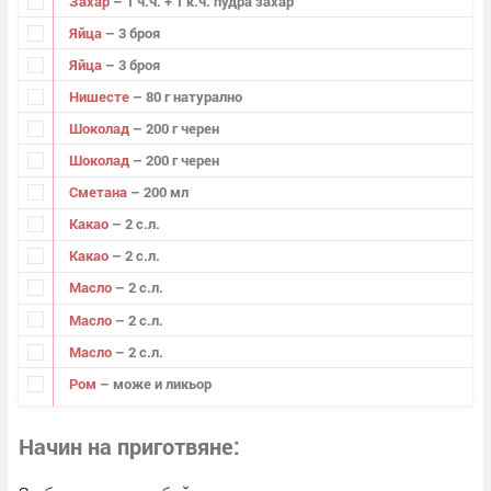
Захар
– 1 ч.ч. + 1 к.ч. пудра захар
Яйца
– 3 броя
Яйца
– 3 броя
Нишесте
– 80 г натурално
Шоколад
– 200 г черен
Шоколад
– 200 г черен
Сметана
– 200 мл
Какао
– 2 с.л.
Какао
– 2 с.л.
Масло
– 2 с.л.
Масло
– 2 с.л.
Масло
– 2 с.л.
Ром
– може и ликьор
Начин на приготвяне