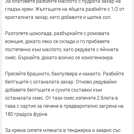
За блатовете разбийте маслото с пудрата захар на
гладък крем. Жълтъците на яйцата разбийте с 1/2 от
кристалната захар, като добавите и щипка сол.
Разтопете шоколада, разбъркайте с ромовата
есенция, докато леко се охлади и го прибавете
постепенно към маслото, като редувате с яйчната
смес. Бъркайте, докато всичко се хомогенизира.
Пресейте брашното, бакпулвера и какаото. Разбийте
белтъците с останалата захар. Отново редувайки
добавете белтъците и сухите съставки към
останалата смес. От тази смес изпечете 2 блата в
тава с хартия за печене в предварително загряна на
180 градуса фурна.
За крема сипете млеката в тенджерка и заедно със