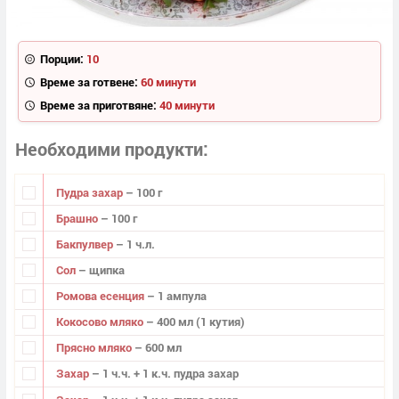
Порции:
10
Време за готвене:
60 минути
Време за приготвяне:
40 минути
Необходими продукти
Пудра захар
– 100 г
Брашно
– 100 г
Бакпулвер
– 1 ч.л.
Сол
– щипка
Ромова есенция
– 1 ампула
Кокосово мляко
– 400 мл (1 кутия)
Прясно мляко
– 600 мл
Захар
– 1 ч.ч. + 1 к.ч. пудра захар