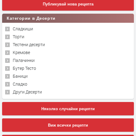
Публикувай нова рецепта
Категории в Десерти
Сладкиши
Торти
Тестени десерти
Кремове
Палачинки
Бутер Тесто
Баници
Сладко
Други Десерти
Няколко случайни рецепти
Виж всички рецепти