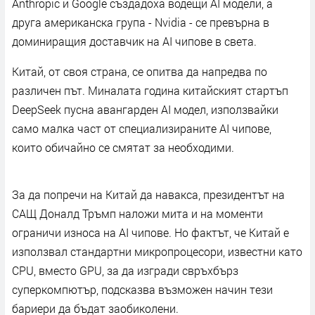
Anthropic и Google създадоха водещи AI модели, а
друга американска група - Nvidia - се превърна в
доминиращия доставчик на AI чипове в света.
Китай, от своя страна, се опитва да напредва по
различен път. Миналата година китайският стартъп
DeepSeek пусна авангарден AI модел, използвайки
само малка част от специализираните AI чипове,
които обичайно се смятат за необходими.
За да попречи на Китай да навакса, президентът на
САЩ Доналд Тръмп наложи мита и на моменти
ограничи износа на AI чипове. Но фактът, че Китай е
използвал стандартни микропроцесори, известни като
CPU, вместо GPU, за да изгради свръхбърз
суперкомпютър, подсказва възможен начин тези
бариери да бъдат заобиколени.