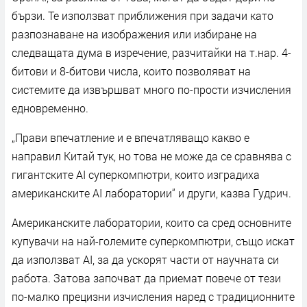
бързи. Те използват приближения при задачи като
разпознаване на изображения или избиране на
следващата дума в изречение, разчитайки на т.нар. 4-
битови и 8-битови числа, които позволяват на
системите да извършват много по-прости изчисления
едновременно.
„Прави впечатление и е впечатляващо какво е
направил Китай тук, но това не може да се сравнява с
гигантските AI суперкомпютри, които изградиха
американските AI лаборатории“ и други, казва Гудрич.
Американските лаборатории, които са сред основните
купувачи на най-големите суперкомпютри, също искат
да използват AI, за да ускорят части от научната си
работа. Затова започват да приемат повече от тези
по-малко прецизни изчисления наред с традиционните