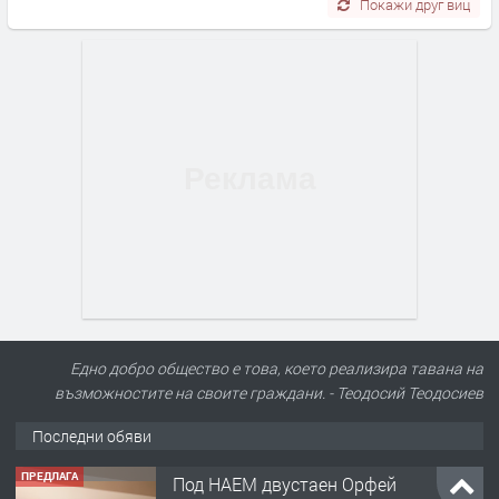
Покажи друг виц
Едно добро общество е това, което реализира тавана на
възможностите на своите граждани. - Теодосий Теодосиев
Последни обяви
ПРЕДЛАГА
Нов апартамент на ул. Липа до