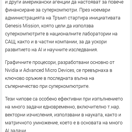
и други американски агенции да настояват за повече
финансиране за суперкомпютри. През ноември
администрацията на Тръмп стартира инициативата
Genesis Mission, която цели да използва
суперкомпютрите в националните лаборатории на
САЩ, както и в частни компании, за да ускори
развитието на AI и научните изследвания.
Графичните процесори, разработвани основно от
Nvidia и Advanced Micro Devices, се превърнаха в
ключово оръжие в последната вълна на
съперничество при суперкомпютрите.
Тези чипове са особено ефективни при изпълнението
на много задачи едновременно, включително т.нар.
векторни изчисления, използвани в науката, както и
матричното умножение, което е в основата на много
AI задачи.