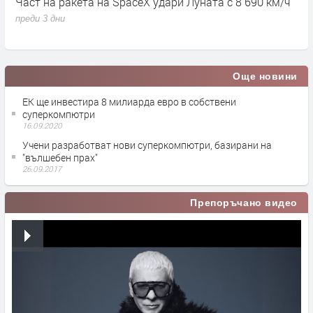
ч
6G ще може да „вижда“ през стени и да измерва
С
дишането и пулса
н
преди 1 седмица
п
Още новини
EK ще инвестира 8 милиарда евро в собствени
суперкомпютри
16.09.2020
Учени разработват нови суперкомпютри, базирани на
"вълшебен прах"
26.09.2017
Препоръчано видео