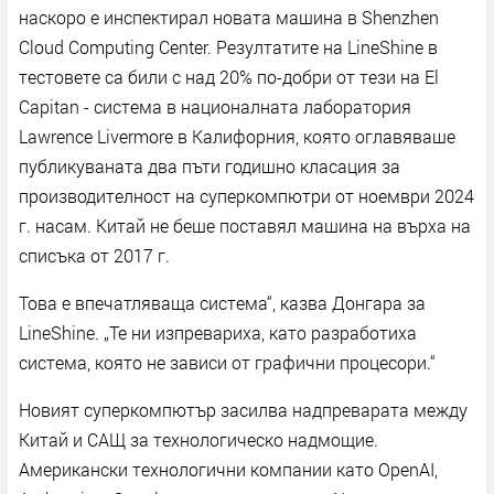
наскоро е инспектирал новата машина в Shenzhen
Cloud Computing Center. Резултатите на LineShine в
тестовете са били с над 20% по-добри от тези на El
Capitan - система в националната лаборатория
Lawrence Livermore в Калифорния, която оглавяваше
публикуваната два пъти годишно класация за
производителност на суперкомпютри от ноември 2024
г. насам. Китай не беше поставял машина на върха на
списъка от 2017 г.
Това е впечатляваща система“, казва Донгара за
LineShine. „Те ни изпревариха, като разработиха
система, която не зависи от графични процесори.“
Новият суперкомпютър засилва надпреварата между
Китай и САЩ за технологическо надмощие.
Американски технологични компании като OpenAI,