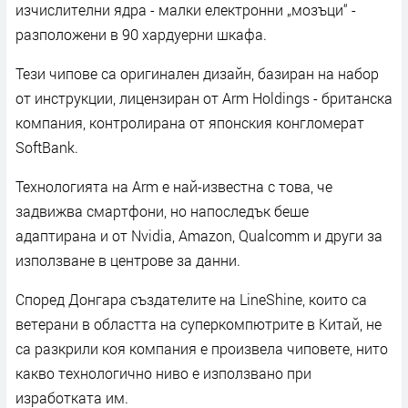
изчислителни ядра - малки електронни „мозъци“ -
разположени в 90 хардуерни шкафа.
Тези чипове са оригинален дизайн, базиран на набор
от инструкции, лицензиран от Arm Holdings - британска
компания, контролирана от японския конгломерат
SoftBank.
Технологията на Arm е най-известна с това, че
задвижва смартфони, но напоследък беше
адаптирана и от Nvidia, Amazon, Qualcomm и други за
използване в центрове за данни.
Според Донгара създателите на LineShine, които са
ветерани в областта на суперкомпютрите в Китай, не
са разкрили коя компания е произвела чиповете, нито
какво технологично ниво е използвано при
изработката им.