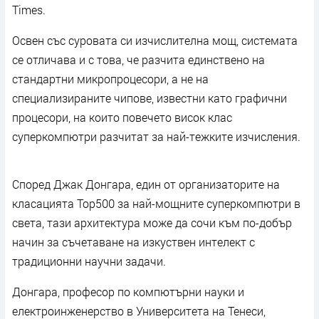
Times.
Освен със суровата си изчислителна мощ, системата
се отличава и с това, че разчита единствено на
стандартни микропроцесори, а не на
специализираните чипове, известни като графични
процесори, на които повечето висок клас
суперкомпютри разчитат за най-тежките изчисления.
Според Джак Донгара, един от организаторите на
класацията Top500 за най-мощните суперкомпютри в
света, тази архитектура може да сочи към по-добър
начин за съчетаване на изкуствен интелект с
традиционни научни задачи.
Донгара, професор по компютърни науки и
електроинженерство в Университета на Тенеси,