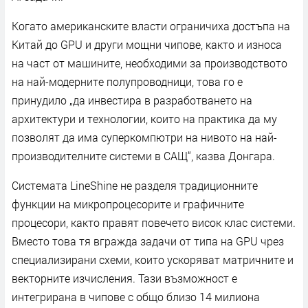
Когато американските власти ограничиха достъпа на
Китай до GPU и други мощни чипове, както и износа
на част от машините, необходими за производството
на най-модерните полупроводници, това го е
принудило „да инвестира в разработването на
архитектури и технологии, които на практика да му
позволят да има суперкомпютри на нивото на най-
производителните системи в САЩ“, казва Донгара.
Системата LineShine не разделя традиционните
функции на микропроцесорите и графичните
процесори, както правят повечето висок клас системи.
Вместо това тя вгражда задачи от типа на GPU чрез
специализирани схеми, които ускоряват матричните и
векторните изчисления. Тази възможност е
интегрирана в чипове с общо близо 14 милиона