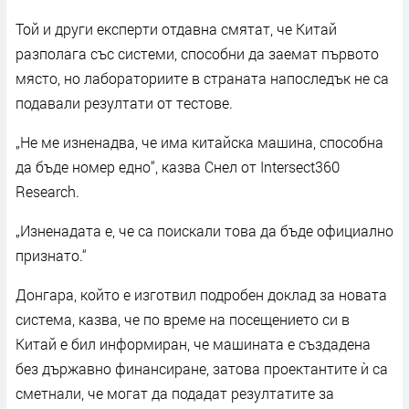
Той и други експерти отдавна смятат, че Китай
разполага със системи, способни да заемат първото
място, но лабораториите в страната напоследък не са
подавали резултати от тестове.
„Не ме изненадва, че има китайска машина, способна
да бъде номер едно“, казва Снел от Intersect360
Research.
„Изненадата е, че са поискали това да бъде официално
признато.“
Донгара, който е изготвил подробен доклад за новата
система, казва, че по време на посещението си в
Китай е бил информиран, че машината е създадена
без държавно финансиране, затова проектантите ѝ са
сметнали, че могат да подадат резултатите за