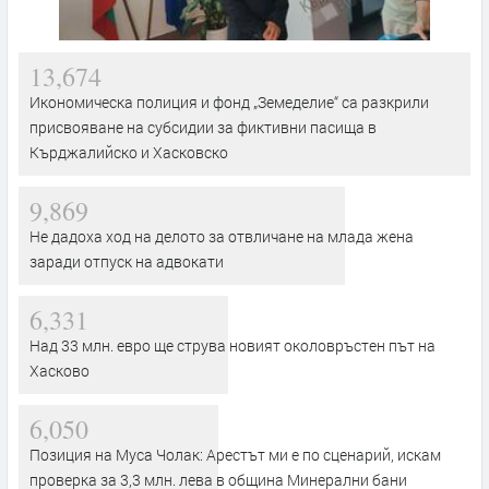
13,674
Икономическа полиция и фонд „Земеделие“ са разкрили
присвояване на субсидии за фиктивни пасища в
Кърджалийско и Хасковско
9,869
Не дадоха ход на делото за отвличане на млада жена
заради отпуск на адвокати
6,331
Над 33 млн. евро ще струва новият околовръстен път на
Хасково
6,050
Позиция на Муса Чолак: Арестът ми е по сценарий, искам
проверка за 3,3 млн. лева в община Минерални бани