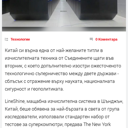
Технологии
0 Коментара
Китай си върна една от най-желаните титли в
изчислителната техника от Съединените щати във
вторник, с което допълнително изостри ожесточеното
технологично съперничество между двете държави -
сблъсък с отражение върху науката, националната
сигурност и геополитиката.
LineShine, мащабна изчислителна система в Шънджън,
Китай, беше обявена за най-бързата в света от група
изследователи, използвали стандартен набор от
тестове за суперкомпютри, предава The New York