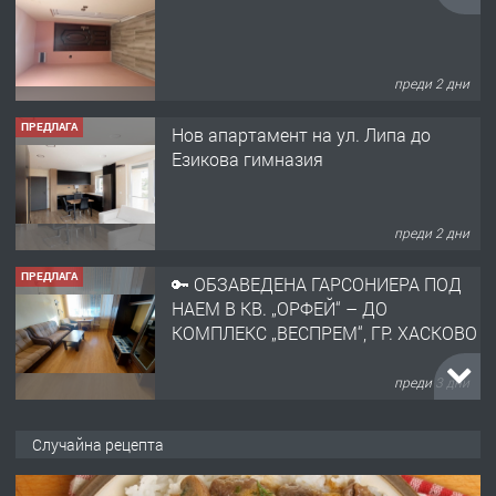
Езикова гимназия
преди 2 дни
ПРЕДЛАГА
🔑 ОБЗАВЕДЕНА ГАРСОНИЕРА ПОД
НАЕМ В КВ. „ОРФЕЙ“ – ДО
КОМПЛЕКС „ВЕСПРЕМ“, ГР. ХАСКОВО
преди 3 дни
ПРЕДЛАГА
НАПЪЛНО ОБЗАВЕДЕН И
ОБОРУДВАН ТРИСТАЕН
АПАРТАМЕНТ В ЦЕНТЪРА НА ГР.
ХАСКОВО
преди 4 дни
ПРЕДЛАГА
Давам гараж под наем
Случайна рецепта