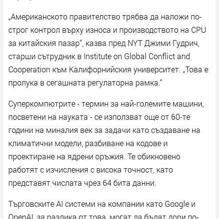
„Американското правителство трябва да наложи по-
строг контрол върху износа и производството на CPU
за китайския пазар“, казва пред NYT Джими Гудрич,
старши сътрудник в Institute on Global Conflict and
Cooperation към Калифорнийския университет. „Това е
пролука в сегашната регулаторна рамка.“
Суперкомпютрите - термин за най-големите машини,
посветени на науката - се използват още от 60-те
години на миналия век за задачи като създаване на
климатични модели, разбиване на кодове и
проектиране на ядрени оръжия. Те обикновено
работят с изчисления с висока точност, като
представят числата чрез 64 бита данни.
Търговските AI системи на компании като Google и
OpenAI, за разлика от това, могат да бъдат дори по-