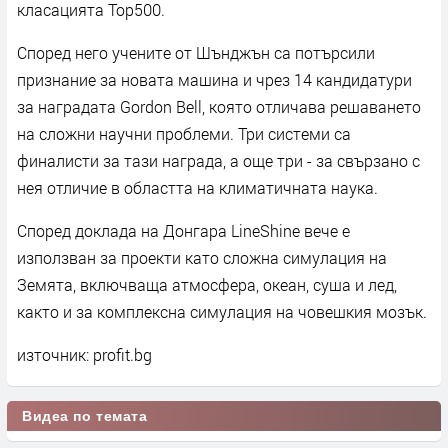
класацията Top500.
Според него учените от Шънджън са потърсили
признание за новата машина и чрез 14 кандидатури
за наградата Gordon Bell, която отличава решаването
на сложни научни проблеми. Три системи са
финалисти за тази награда, а още три - за свързано с
нея отличие в областта на климатичната наука.
Според доклада на Донгара LineShine вече е
използван за проекти като сложна симулация на
Земята, включваща атмосфера, океан, суша и лед,
както и за комплексна симулация на човешкия мозък.
източник: profit.bg
Видеа по темата