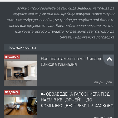
Всяка сутрин газелата се събужда знаейки, че трябва да
надбяга най-бърия лъв или ще бъде изядена. Всяка сутрин
лъвът се събужда, знаейки, че трябва да надбяга най-бавната
газела или ще умре от глад.Така, че без значение дали сте лъв
или газела, когато слънцето изгрее, дано сте тръгнали да
бягате! - африканска поговорка
Последни обяви
ПРЕДЛАГА
Нов апартамент на ул. Липа до
Езикова гимназия
преди 1 ден
ПРЕДЛАГА
🔑 ОБЗАВЕДЕНА ГАРСОНИЕРА ПОД
НАЕМ В КВ. „ОРФЕЙ“ – ДО
КОМПЛЕКС „ВЕСПРЕМ“, ГР. ХАСКОВО
преди 2 дни