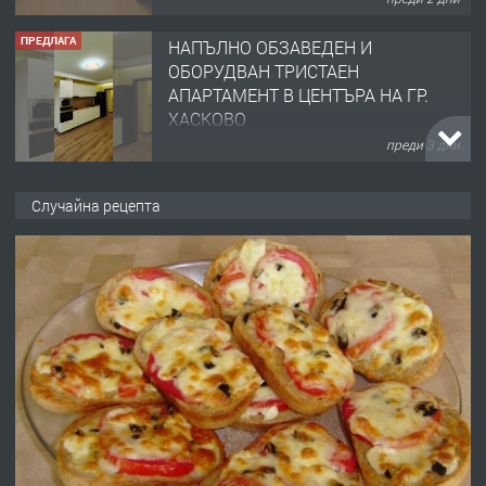
ПРЕДЛАГА
НАПЪЛНО ОБЗАВЕДЕН И
ОБОРУДВАН ТРИСТАЕН
АПАРТАМЕНТ В ЦЕНТЪРА НА ГР.
ХАСКОВО
преди 3 дни
ПРЕДЛАГА
Давам гараж под наем
Случайна рецепта
преди 3 дни
ПРЕДЛАГА
№4120 Магазин/Офис под наем в кв.
Любен Каравелов, Хасково-близо до
градската градина!
преди 3 дни
ПРЕДЛАГА