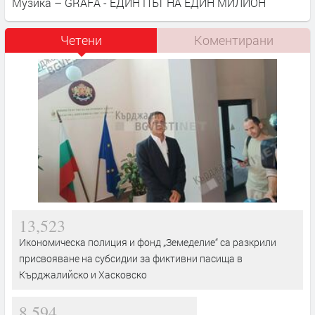
Музика – GRAFA - ЕДИН ПЪТ НА ЕДИН МИЛИОН
Четени
Коментирани
13,523
Икономическа полиция и фонд „Земеделие“ са разкрили
присвояване на субсидии за фиктивни пасища в
Кърджалийско и Хасковско
8,594