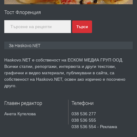
ПРОСТОРЕН ТРИСТАЕН
АПАРТАМЕНТ В НОВА СГРАДА КВ.
Тост Флоренция
КУБА
Търси
преди 4 дни
ПРЕДЛАГА
Продавам парцел в гр. Хасково кв.
За Haskovo.NET
Хисаря до ток, вода,канализация,
асфалт 0889 537 426
Haskovo.NET е собственост на ЕСКОМ МЕДИА ГРУП ООД.
Всички статии, репортажи, интервюта и други текстови,
преди 4 дни
графични и видео материали, публикувани в сайта, са
собственост на Haskovo.NET, освен ако изрично е посочено
ПРЕДЛАГА
СГЛОБЯВАНЕ НА МЕБЕЛИ.
друго.
Главен редактор
Телефони
преди 4 дни
Анета Кутелова
038 536 277
038 536 555
ПРЕДЛАГА
№4119 Едностаен обзаведен
038 536 554 - Реклама
апартамент под наем в кв.