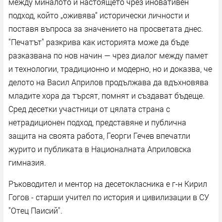
между миналото и настоящето чрез иновативен
подход, който „оживява“ исторически личности и
поставя въпроса за значението на просветата днес.
"Печатът" разкрива как историята може да бъде
разказвана по нов начин — чрез диалог между памет
и технологии, традиционно и модерно, но и доказва, че
делото на Васил Априлов продължава да вдъхновява
младите хора да търсят, помнят и създават бъдеще.
Сред десетки участници от цялата страна с
нетрадиционен подход, представяне и публична
защита на своята работа, Георги Гечев впечатли
журито и публиката в Националната Априловска
гимназия.
Ръководител и ментор на десетокласника е г-н Кирил
Гогов - старши учител по история и цивилизации в СУ
"Отец Паисий".