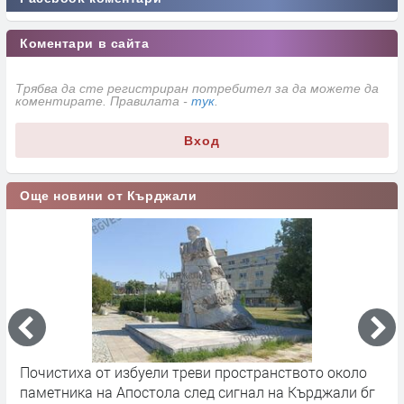
Коментари в сайта
Трябва да сте регистриран потребител за да можете да
коментирате. Правилата -
тук
.
Вход
Още новини от Кърджали
Почистиха от избуели треви пространството около
В
паметника на Апостола след сигнал на Кърджали бг
в