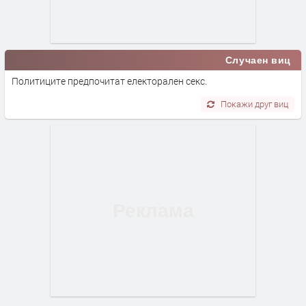
Случаен виц
Политиците предпочитат електорален секс.
Покажи друг виц