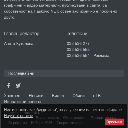
преди 5 дни
графични и видео материали, публикувани в сайта, са
собственост на Haskovo.NET, освен ако изрично е посочено
ПРЕДЛАГА
Продавам парцел в гр. Хасково кв.
друго.
Хисаря до ток, вода,канализация,
асфалт 0889 537 426
Главен редактор
Телефони
преди 5 дни
Анета Кутелова
038 536 277
038 536 555
ПРЕДЛАГА
СГЛОБЯВАНЕ НА МЕБЕЛИ.
038 536 554 - Реклама
Последвай ни
преди 5 дни
ПРЕДЛАГА
№4119 Едностаен обзаведен
Хасково
Новини
Видео
Обяви
еТВ
апартамент под наем в кв.
Изпрати ни новина
Училищни, гр. Хасково.
Ние използваме „бисквитки“, за да улесним вашето сърфиране.
© Copyright
Haskovo.NET
Научете повече
.
преди 5 дни
Пълна версия
Етичен кодекс
Общи условия
Поверителност
Приемам
За реклама
Избори 2026
Свържи се с нас