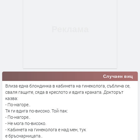
Случаен виц
Влиза една блондинка в кабинета на гинеколога, съблича се,
сваля гащите, сяда в креслото и вдига краката. Докторът
казва:
- По-нагоре..
Тя ги вдига по-високо. Той пак:
- По-нагоре..
- Не мога по-високо.
- Кабинета на гинеколога е над мен, тук
е бръснарницата..