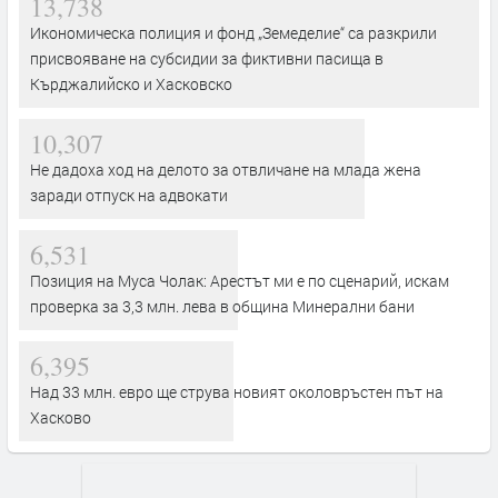
13,738
Икономическа полиция и фонд „Земеделие“ са разкрили
присвояване на субсидии за фиктивни пасища в
Кърджалийско и Хасковско
10,307
Не дадоха ход на делото за отвличане на млада жена
заради отпуск на адвокати
6,531
Позиция на Муса Чолак: Арестът ми е по сценарий, искам
проверка за 3,3 млн. лева в община Минерални бани
6,395
Над 33 млн. евро ще струва новият околовръстен път на
Хасково