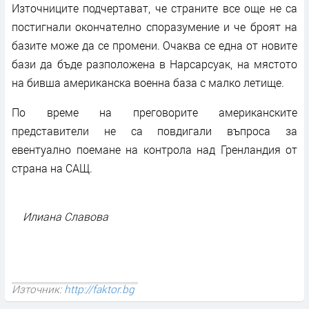
Източниците подчертават, че страните все още не са
постигнали окончателно споразумение и че броят на
базите може да се промени. Очаква се една от новите
бази да бъде разположена в Нарсарсуак, на мястото
на бивша американска военна база с малко летище.
По време на преговорите американските
представители не са повдигали въпроса за
евентуално поемане на контрола над Гренландия от
страна на САЩ.
Илиана Славова
Източник:
http://faktor.bg