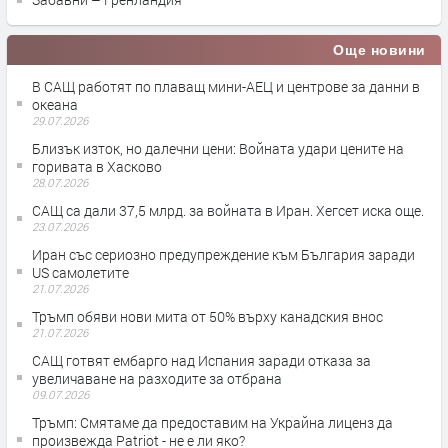
Още новини
В САЩ работят по плаващ мини-АЕЦ и центрове за данни в
океана
29.07.2026
Близък изток, но далечни цени: Войната удари цените на
горивата в Хасково
28.07.2026
САЩ са дали 37,5 млрд. за войната в Иран. Хегсет иска още.
23.07.2026
Иран със сериозно предупреждение към България заради
US самолетите
21.07.2026
Тръмп обяви нови мита от 50% върху канадския внос
21.07.2026
САЩ готвят ембарго над Испания заради отказа за
увеличаване на разходите за отбрана
09.07.2026
Тръмп: Смятаме да предоставим на Украйна лиценз да
произвежда Patriot - не е ли яко?