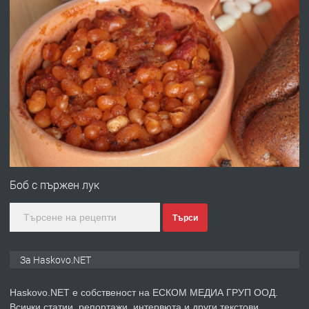
АПАРТАМЕНТ В ЦЕНТЪРА НА ГР.
ХАСКОВО
преди 4 дни
ПРЕДЛАГА
Давам гараж под наем
преди 4 дни
ПРЕДЛАГА
№4120 Магазин/Офис под наем в кв.
Любен Каравелов, Хасково-близо до
Боб с пържен лук
градската градина!
Търси
преди 4 дни
ПРЕДЛАГА
ПРОСТОРЕН ТРИСТАЕН
За Haskovo.NET
АПАРТАМЕНТ В НОВА СГРАДА КВ.
КУБА
Haskovo.NET е собственост на ЕСКОМ МЕДИА ГРУП ООД.
Всички статии, репортажи, интервюта и други текстови,