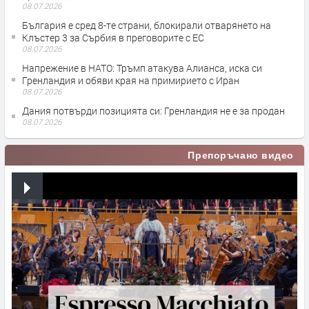
08.07.2026
България е сред 8-те страни, блокирали отварянето на
Клъстер 3 за Сърбия в преговорите с ЕС
08.07.2026
Напрежение в НАТО: Тръмп атакува Алианса, иска си
Гренландия и обяви края на примирието с Иран
08.07.2026
Дания потвърди позицията си: Гренландия не е за продан
08.07.2026
Препоръчано видео