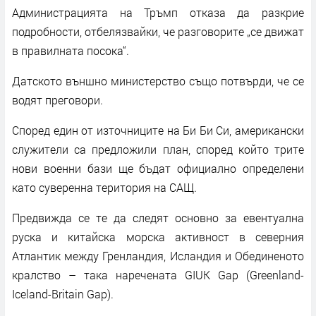
Администрацията на Тръмп отказа да разкрие
подробности, отбелязвайки, че разговорите „се движат
в правилната посока“.
Датското външно министерство също потвърди, че се
водят преговори.
Според един от източниците на Би Би Си, американски
служители са предложили план, според който трите
нови военни бази ще бъдат официално определени
като суверенна територия на САЩ.
Предвижда се те да следят основно за евентуална
руска и китайска морска активност в северния
Атлантик между Гренландия, Исландия и Обединеното
кралство – така наречената GIUK Gap (Greenland-
Iceland-Britain Gap).