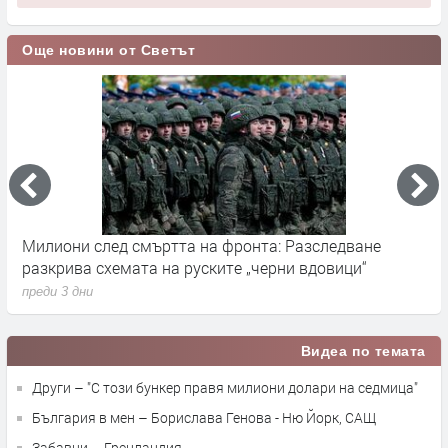
Още новини от Светът
Милиони след смъртта на фронта: Разследване
Г
разкрива схемата на руските „черни вдовици“
в
преди 3 дни
п
Видеа по темата
Други – "С този бункер правя милиони долари на седмица"
България в мен – Борислава Генова - Ню Йорк, САЩ
Забавни – Гренландия