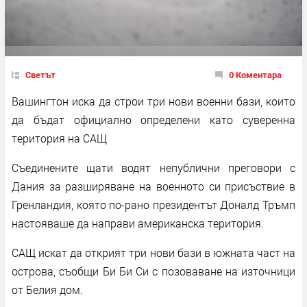
Светът
0 Коментара
Вашингтон иска да строи три нови военни бази, които
да бъдат официално определени като суверенна
територия на САЩ
Съединените щати водят непублични преговори с
Дания за разширяване на военното си присъствие в
Гренландия, която по-рано президентът Доналд Тръмп
настояваше да направи американска територия.
САЩ искат да открият три нови бази в южната част на
острова, съобщи Би Би Си с позоваване на източници
от Белия дом.