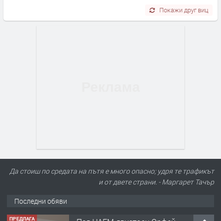
Покажи друг виц
Да стоиш по средата на пътя е много опасно; удря те трафикът
и от двете страни. - Маргарет Тачър
Последни обяви
ПРЕДЛАГА