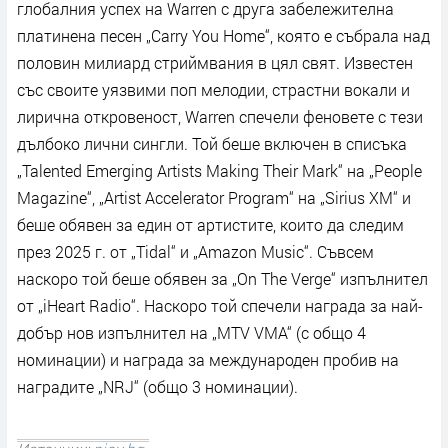
глобалния успех на Warren с друга забележителна
платинена песен „Carry You Home“, която е събрала над
половин милиард стриймвания в цял свят. Известен
със своите уязвими поп мелодии, страстни вокали и
лирична откровеност, Warren спечели феновете с тези
дълбоко лични сингли. Той беше включен в списъка
„Talented Emerging Artists Making Their Mark“ на „People
Magazine“, „Artist Accelerator Program“ на „Sirius XM“ и
беше обявен за един от артистите, които да следим
през 2025 г. от „Tidal“ и „Amazon Music“. Съвсем
наскоро той беше обявен за „On The Verge“ изпълнител
от „iHeart Radio“. Наскоро той спечели награда за най-
добър нов изпълнител на „MTV VMA“ (с общо 4
номинации) и награда за международен пробив на
наградите „NRJ“ (общо 3 номинации).