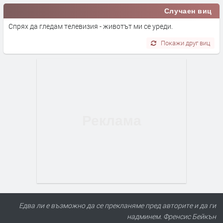
Случаен виц
Спрях да гледам телевизия - животът ми се уреди.
Покажи друг виц
Едва ли е възможно да се прекланяме пред авторите и да ги
надминем. Френсис Бейкън