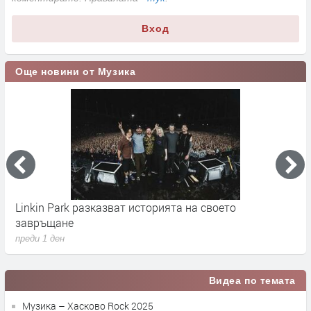
Вход
Още новини от Музика
Linkin Park разказват историята на своето
M
завръщане
с
преди 1 ден
п
Видеа по темата
Музика – Хасково Rock 2025