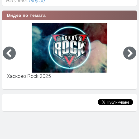
Източник:
njoy.bg
Видеа по темата
Хасково Rock 2025
О
т