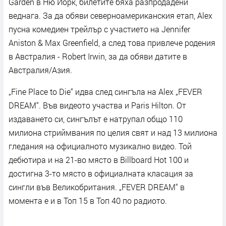
Garden в Ню Йорк, билетите бяха разпродадени
веднага. За да обяви северноамериканския етап, Alex
пусна комедиен трейлър с участието на Jennifer
Aniston & Max Greenfield, а след това привлече родения
в Австралия - Robert Irwin, за да обяви датите в
Австралия/Азия.
„Fine Place to Die“ идва след сингъла на Alex „FEVER
DREAM“. Във видеото участва и Paris Hilton. От
издаването си, сингълът е натрупал общо 110
милиона стриймвания по целия свят и над 13 милиона
гледания на официалното музикално видео. Той
дебютира и на 21-во място в Billboard Hot 100 и
достигна 3-то място в официалната класация за
сингли във Великобритания. „FEVER DREAM“ в
момента е и в Топ 15 в Топ 40 по радиото.