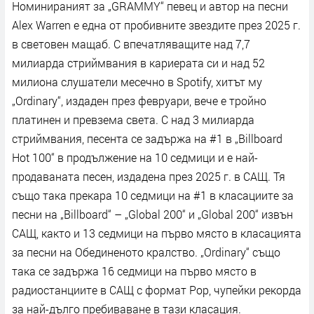
Номинираният за „GRAMMY“ певец и автор на песни
Alex Warren е една от пробивните звездите през 2025 г.
в световен мащаб. С впечатляващите над 7,7
милиарда стриймвания в кариерата си и над 52
милиона слушатели месечно в Spotify, хитът му
„Ordinary“, издаден през февруари, вече е тройно
платинен и превзема света. С над 3 милиарда
стриймвания, песента се задържа на #1 в „Billboard
Hot 100“ в продължение на 10 седмици и е най-
продаваната песен, издадена през 2025 г. в САЩ. Тя
също така прекара 10 седмици на #1 в класациите за
песни на „Billboard“ – „Global 200“ и „Global 200“ извън
САЩ, както и 13 седмици на първо място в класацията
за песни на Обединеното кралство. „Ordinary“ също
така се задържа 16 седмици на първо място в
радиостанциите в САЩ с формат Pop, чупейки рекорда
за най-дълго пребиваване в тази класация.