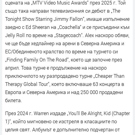
сцената на „MTV Video Music Awards“ през 2025 г. Той
също така направи телевизионния си дебют в „The
Tonight Show Starring Jimmy Fallon“, имаше изпълнение
заедно с Ed Sheeran на „Coachella“ и се присъедини към
Jelly Roll по време на „Stagecoach“. Аlex наскоро обяви,
че ще бъде хедлайнер на арени в Северна Америка и
ЕС/Обединеното кралство по време на турнето си
„Finding Family On The Road“, което ще започне през
април. Това турне е продължение на наскоро
приключилото му разпродадено турне „Cheaper Than
Therapy Global Tour“, което включваше 63 концерта в
Европа и Северна Америка и над 250 000 продадени
билета.
През 2024 г. Warren издаде „You’ll Be Alright, Kid (Chapter
1)“, който мигновено се изстреля в класациите по
целия свят. Албумът е допълнително подчертан от