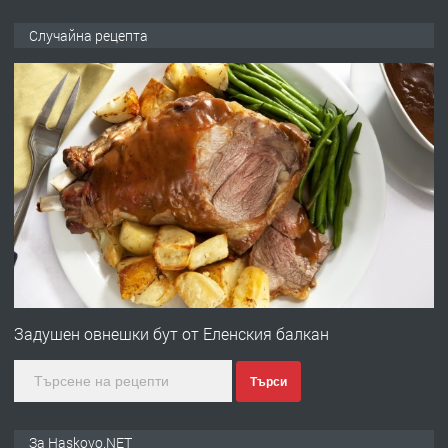
НАПЪЛНО ОБЗАВЕДЕН И
ОБОРУДВАН ТРИСТАЕН
Случайна рецепта
АПАРТАМЕНТ В ЦЕНТЪРА НА ГР.
ХАСКОВО
преди 4 дни
ПРЕДЛАГА
Давам гараж под наем
преди 4 дни
ПРЕДЛАГА
№4120 Магазин/Офис под наем в кв.
Любен Каравелов, Хасково-близо до
градската градина!
Задушен овнешки бут от Еленския балкан
преди 4 дни
Търси
ПРЕДЛАГА
ПРОСТОРЕН ТРИСТАЕН
АПАРТАМЕНТ В НОВА СГРАДА КВ.
За Haskovo.NET