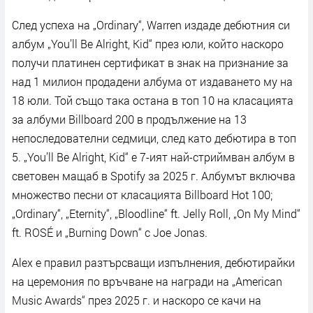
След успеха на „Ordinary“, Warren издаде дебютния си
албум „You’ll Be Alright, Kid“ през юли, който наскоро
получи платинен сертификат в знак на признание за
над 1 милион продадени албума от издаването му на
18 юли. Той също така остана в топ 10 на класацията
за албуми Billboard 200 в продължение на 13
непоследователни седмици, след като дебютира в топ
5. „You’ll Be Alright, Kid“ е 7-ият най-стриймван албум в
световен мащаб в Spotify за 2025 г. Албумът включва
множество песни от класацията Billboard Hot 100;
„Ordinary“, „Eternity“, „Bloodline“ ft. Jelly Roll, „On My Mind“
ft. ROSÉ и „Burning Down“ с Joe Jonas.
Alex е правил разтърсващи изпълнения, дебютирайки
на церемония по връчване на награди на „American
Music Awards“ през 2025 г. и наскоро се качи на