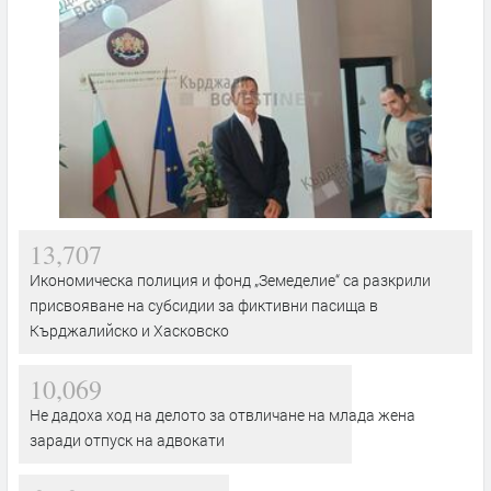
13,707
Икономическа полиция и фонд „Земеделие“ са разкрили
присвояване на субсидии за фиктивни пасища в
Кърджалийско и Хасковско
10,069
Не дадоха ход на делото за отвличане на млада жена
заради отпуск на адвокати