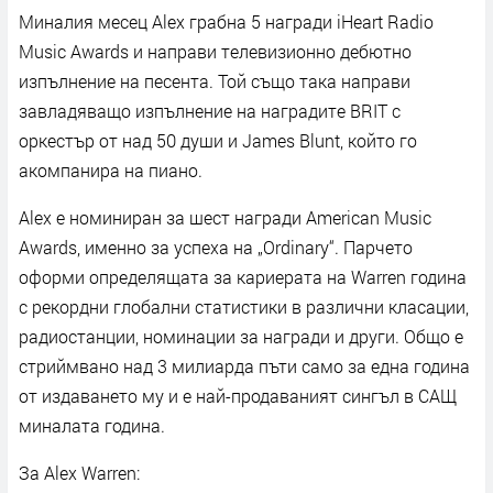
Миналия месец Alex грабна 5 награди iHeart Radio
Music Awards и направи телевизионно дебютно
изпълнение на песента. Той също така направи
завладяващо изпълнение на наградите BRIT с
оркестър от над 50 души и James Blunt, който го
акомпанира на пиано.
Alex е номиниран за шест награди American Music
Awards, именно за успеха на „Ordinary“. Парчето
оформи определящата за кариерата на Warren година
с рекордни глобални статистики в различни класации,
радиостанции, номинации за награди и други. Общо е
стриймвано над 3 милиарда пъти само за една година
от издаването му и е най-продаваният сингъл в САЩ
миналата година.
За Alex Warren: