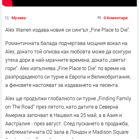
Музика
0 Коментара
Alex Warren издава новия си сингъл „Fine Place to Die“.
Романтичната балада подчертава мощния вокал на
Alex, докато той описва как любовта може да осигури
утеха дори в най-мрачните времена, докато „светът
гори“. Alex изпълнява „Fine Place to Die“ по време на
разпродаденото си турне в Европа и Великобритания,
а феновете настояват за издаването на песента.
Alex ще продължи глобалното си турне „Finding Family
on The Road“ през лятото, като датите в Северна
Америка започват в Нашвил на 25 май, а в Азия и
Австралия - през август. След пускането в продажба,
емблематичната O2 зала в Лондон и Madison Square