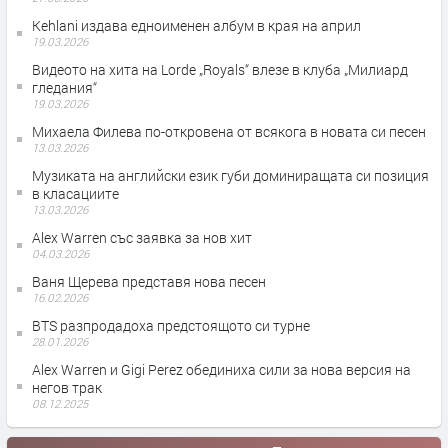
Kehlani издава едноименен албум в края на април
19.03.2026
Видеото на хита на Lorde „Royals“ влезе в клуба „Милиард
гледания“
19.03.2026
Михаела Филева по-откровена от всякога в новата си песен
13.03.2026
Музиката на английски език губи доминиращата си позиция
в класациите
13.03.2026
Alex Warren със заявка за нов хит
04.03.2026
Ваня Щерева представя нова песен
16.02.2026
BTS разпродадоха предстоящото си турне
28.01.2026
Alex Warren и Gigi Perez обединиха сили за нова версия на
негов трак
08.12.2025