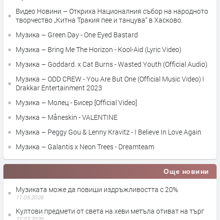
Видео Новини – Откриха Националния събор на народното
творчество „Китна Тракия пее и танцува“ в Хасково.
Музика – Green Day - One Eyed Bastard
Музика – Bring Me The Horizon - Kool-Aid (Lyric Video)
Музика – Goddard. x Cat Burns - Wasted Youth (Official Audio)
Музика – ODD CREW - You Are But One (Official Music Video) I
Drakkar Entertainment 2023
Музика – Молец - Бисер [Official Video]
Музика – Måneskin - VALENTINE
Музика – Peggy Gou & Lenny Kravitz - I Believe In Love Again
Музика – Galantis x Neon Trees - Dreamteam
Още новини
Музиката може да повиши издръжливостта с 20%
11.05.2026
Култови предмети от света на хеви метъла отиват на търг
27.03.2026