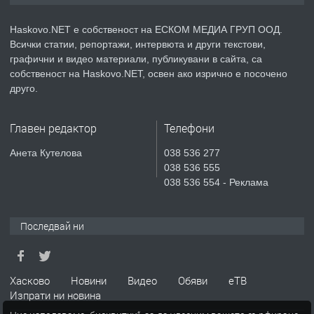
КУБА
Haskovo.NET е собственост на ЕСКОМ МЕДИА ГРУП ООД.
преди 5 дни
Всички статии, репортажи, интервюта и други текстови,
графични и видео материали, публикувани в сайта, са
ПРЕДЛАГА
Продавам парцел в гр. Хасково кв.
собственост на Haskovo.NET, освен ако изрично е посочено
Хисаря до ток, вода,канализация,
друго.
асфалт 0889 537 426
Главен редактор
Телефони
преди 5 дни
Анета Кутелова
038 536 277
ПРЕДЛАГА
СГЛОБЯВАНЕ НА МЕБЕЛИ.
038 536 555
038 536 554 - Реклама
преди 5 дни
Последвай ни
ПРЕДЛАГА
№4119 Едностаен обзаведен
апартамент под наем в кв.
Хасково
Новини
Видео
Обяви
еТВ
Училищни, гр. Хасково.
Изпрати ни новина