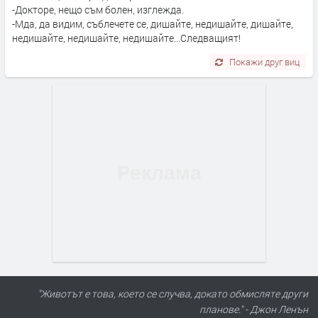
-Докторе, нещо съм болен, изглежда.
-Мда, да видим, съблечете се, дишайте, недишайте, дишайте,
недишайте, недишайте, недишайте...Следващият!
Покажи друг виц
"Животът е това, което се случва, докато обмисляте други
планове." - Джон Ленън