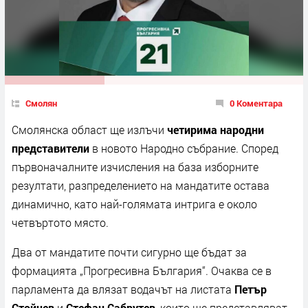
Смолян
0 Коментара
Смолянска област ще излъчи
четирима народни
представители
в новото Народно събрание. Според
първоначалните изчисления на база изборните
резултати, разпределението на мандатите остава
динамично, като най-голямата интрига е около
четвъртото място.
Два от мандатите почти сигурно ще бъдат за
формацията „Прогресивна България“. Очаква се в
парламента да влязат водачът на листата
Петър
Стойчев
и
Стефан Сабрутев
, които ще представляват