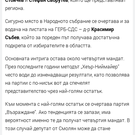
региона.
Сигурно място в Народното събрание се очертава и за
водача на листата на ГЕРБ-СДС – д-р
Красимир
Събев
, който за пореден път получава достатъчна
подкрепа от избирателите в областта.
Основната интрига остава около четвъртия мандат.
През последните години методът „Хеър-Ниймайер“
често води до изненадващи резултати, като позволява
на партии с по-нисък вот да спечелят
представителство чрез най-голям остатък.
Към момента с най-голям остатък се очертава партия
„Възраждане“. Ако тенденцията се запази, има
вероятност именно те да получат четвъртия мандат. В
този случай депутат от Смолян може да стане