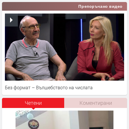
Препоръчано видео
Без формат – Вълшебството на числата
Четени
Коментирани