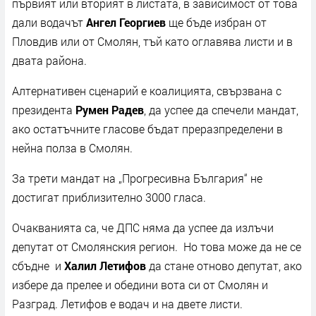
първият или вторият в листата, в зависимост от това
дали водачът
Ангел Георгиев
ще бъде избран от
Пловдив или от Смолян, тъй като оглавява листи и в
двата района.
Алтернативен сценарий е коалицията, свързвана с
президента
Румен Радев
, да успее да спечели мандат,
ако остатъчните гласове бъдат преразпределени в
нейна полза в Смолян.
За трети мандат на „Прогресивна България“ не
достигат приблизително 3000 гласа.
Очакванията са, че ДПС няма да успее да излъчи
депутат от Смолянския регион. Но това може да не се
сбъдне и
Халил Летифов
да стане отново депутат, ако
избере да прелее и обедини вота си от Смолян и
Разград. Летифов е водач и на двете листи.