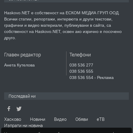
АПАРТАМЕНТ В НОВА СГРАДА КВ.
КУБА
Haskovo.NET е собственост на ЕСКОМ МЕДИА ГРУП ООД.
Всички статии, репортажи, интервюта и други текстови,
преди 5 дни
графични и видео материали, публикувани в сайта, са
собственост на Haskovo.NET, освен ако изрично е посочено
ПРЕДЛАГА
Продавам парцел в гр. Хасково кв.
друго.
Хисаря до ток, вода,канализация,
асфалт 0889 537 426
Главен редактор
Телефони
преди 5 дни
Анета Кутелова
038 536 277
038 536 555
ПРЕДЛАГА
СГЛОБЯВАНЕ НА МЕБЕЛИ.
038 536 554 - Реклама
Последвай ни
преди 5 дни
ПРЕДЛАГА
№4119 Едностаен обзаведен
Хасково
Новини
Видео
Обяви
еТВ
апартамент под наем в кв.
Изпрати ни новина
Училищни, гр. Хасково.