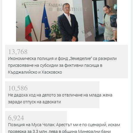
13,768
Икономическа полиция и фонд „Земеделие“ са разкрили
присвояване на субсидии за фиктивни пасища в
Кърджалийско и Хасковско
10,586
Не дадоха ход на делото за отвличане на млада жена
заради отпуск на адвокати
6,924
Позиция на Муса Чолак: Арестът ми е по сценарий, искам
проверка за 3,3 млн. лева в община Минерални бани