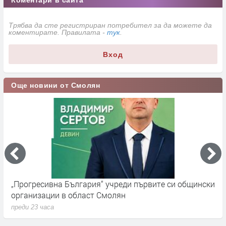
Трябва да сте регистриран потребител за да можете да
коментирате. Правилата -
тук
.
Вход
Още новини от Смолян
„Прогресивна България“ учреди първите си общински
П
организации в област Смолян
н
преди 23 часа
п