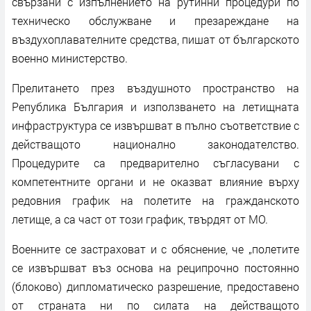
свързани с изпълнението на рутинни процедури по
техническо обслужване и презареждане на
въздухоплавателните средства, пишат от българското
военно министерство.
Прелитането през въздушното пространство на
Република България и използването на летищната
инфраструктура се извършват в пълно съответствие с
действащото национално законодателство.
Процедурите са предварително съгласувани с
компетентните органи и не оказват влияние върху
редовния график на полетите на гражданското
летище, а са част от този график, твърдят от МО.
Военните се застраховат и с обяснение, че „полетите
се извършват въз основа на реципрочно постоянно
(блоково) дипломатическо разрешение, предоставено
от страната ни по силата на действащото