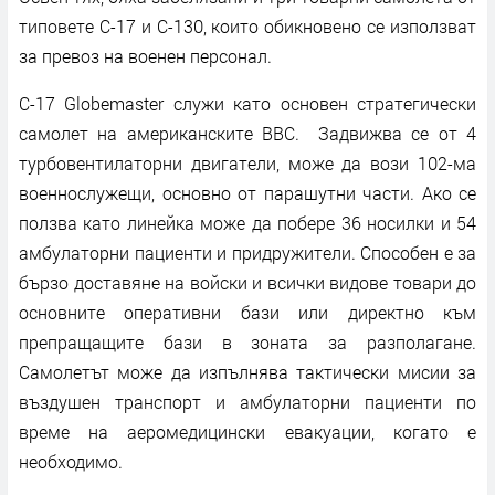
типовете C-17 и C-130, които обикновено се използват
за превоз на военен персонал.
C-17 Globemaster служи като основен стратегически
самолет на американските ВВС. Задвижва се от 4
турбовентилаторни двигатели, може да вози 102-ма
военнослужещи, основно от парашутни части. Ако се
ползва като линейка може да побере 36 носилки и 54
амбулаторни пациенти и придружители. Способен е за
бързо доставяне на войски и всички видове товари до
основните оперативни бази или директно към
препращащите бази в зоната за разполагане.
Самолетът може да изпълнява тактически мисии за
въздушен транспорт и амбулаторни пациенти по
време на аеромедицински евакуации, когато е
необходимо.