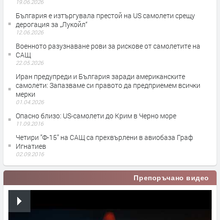
19.06.2026
България е изтъргувала престой на US самолети срещу
дерогация за „Лукойл“
12.06.2026
Военното разузнаване рови за рискове от самолетите на
САЩ
22.05.2026
Иран предупреди и България заради американските
самолети: Запазваме си правото да предприемем всички
мерки
01.04.2026
Опасно близо: US-самолети до Крим в Черно море
11.09.2016
Четири ”Ф-15” на САЩ са прехвърлени в авиобаза Граф
Игнатиев
02.09.2016
Препоръчано видео