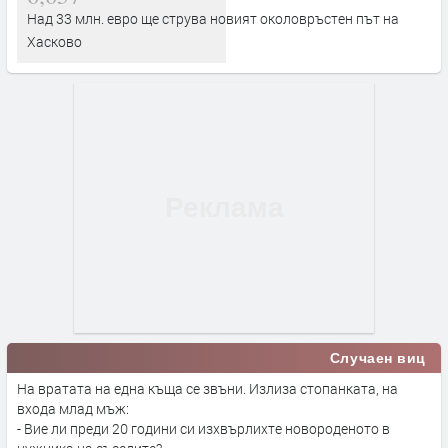
Над 33 млн. евро ще струва новият околовръстен път на
Хасково
Случаен виц
На вратата на една къща се звъни. Излиза стопанката, на
входа млад мъж:
- Вие ли преди 20 години си изхвърлихте новороденото в