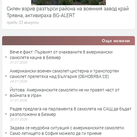
й
Над 1 милион къса цигари са заловени на „Лесово“
К
преди 57 минути
п
Още новини
Вече е факт: Първият от очакваните 8 американски
самолета кацна в Безмер
31.07.2026
Американски военен самолет-цистерна и транспортен
самолет прелетяха над България (ОБНОВЯВА СЕ)
24.07.2026
Йотова: Американските самолети не ни правят част от
войната в Иран
21.07.2026
Радев предлага на парламента 8 самолета на САЩ да бъдат
разположени в Безмер
20.07.2026
Задава се неудобна ситуация с американските самолети.
Само летището в София можело да ги приеме