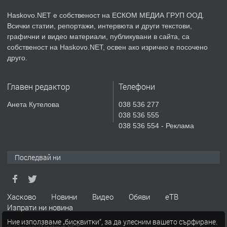
ОБОРУДВАН ТРИСТАЕН
АПАРТАМЕНТ В ЦЕНТЪРА НА ГР.
Haskovo.NET е собственост на ЕСКОМ МЕДИА ГРУП ООД.
ХАСКОВО
Всички статии, репортажи, интервюта и други текстови,
графични и видео материали, публикувани в сайта, са
преди 5 дни
собственост на Haskovo.NET, освен ако изрично е посочено
друго.
ПРЕДЛАГА
Давам гараж под наем
Главен редактор
Телефони
Анета Кутелова
038 536 277
преди 5 дни
038 536 555
038 536 554 - Реклама
ПРЕДЛАГА
№4120 Магазин/Офис под наем в кв.
Любен Каравелов, Хасково-близо до
градската градина!
Последвай ни
преди 6 дни
Хасково
Новини
Видео
Обяви
еТВ
Изпрати ни новина
Ние използваме „бисквитки“, за да улесним вашето сърфиране.