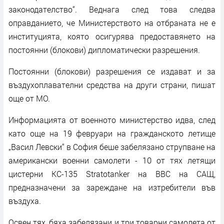
законодателство“. Веднага след това следва
оправданието, че Министерството на отбраната не е
институцията, която осигурява предоставянето на
постоянни (блокови) дипломатически разрешения.
Постоянни (блокови) разрешения се издават и за
въздухоплавателни средства на други страни, пишат
още от МО.
Информацията от военното министерство идва, след
като още на 19 февруари на гражданското летище
„Васил Левски“ в София беше забелязано струпване на
американски военни самолети - 10 от тях летящи
цистерни KC-135 Stratotanker на ВВС на САЩ,
предназначени за зареждане на изтребители във
въздуха.
Освен тях, бяха забелязани и три товарни самолета от