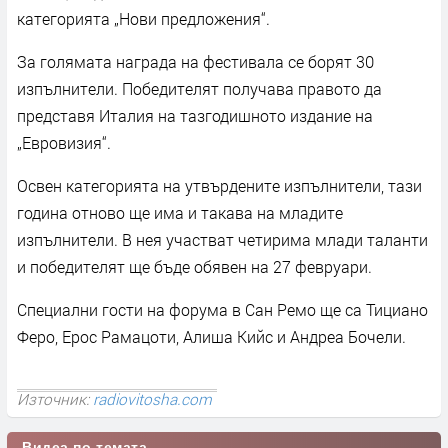
категорията „Нови предложения“.
За голямата награда на фестивала се борят 30
изпълнители. Победителят получава правото да
представя Италия на тазгодишното издание на
„Евровизия“.
Освен категорията на утвърдените изпълнители, тази
година отново ще има и такава на младите
изпълнители. В нея участват четирима млади таланти
и победителят ще бъде обявен на 27 февруари.
Специални гости на форума в Сан Ремо ще са Тициано
Феро, Ерос Рамацоти, Алиша Кийс и Андреа Бочели.
Източник:
radiovitosha.com
Видеа по темата