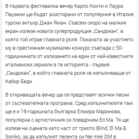
В първата фестивална вечер Карло Конти и Лаура
Паузини ще бъдат асистирани от популярния в Италия
турски актьор Джан Яман. Съвсем скоро на малкия
екран излезе новата суперпродукция „Сандокан“, в
която той играе главната роля. Поканата за участието
му в престижния музикален конкурс съвпада с 50-
годишнината от излизането на един от най-известните
италиански сериали в тв историята - първия
„Сандокан“, в който главната роля се изпълняваше от
Кабир Беди.
В откриващата вечер ще се представят всички песни
от състезателната програма. Сред изпълнителите там
ще е и 19-годишната българка Елмира Маринова,
популярна с артистичния си псевдоним Ел Ма. Тя ще
излезе на сцената като част от триото Blind, El Ma &
Soniko, за да изпълнят песента си Nei miei DM в