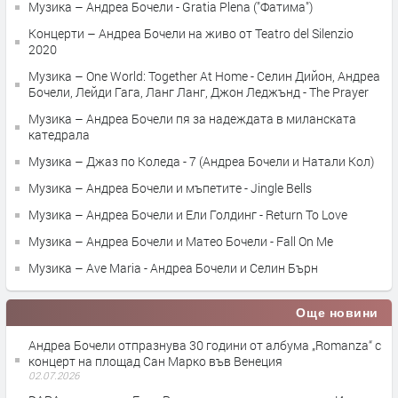
Музика – Андреа Бочели - Gratia Plena ("Фатима")
Концерти – Андреа Бочели на живо от Teatro del Silenzio
2020
Музика – One World: Together At Home - Селин Дийон, Андреа
Бочели, Лейди Гага, Ланг Ланг, Джон Леджънд - The Prayer
Музика – Андреа Бочели пя за надеждата в миланската
катедрала
Музика – Джаз по Коледа - 7 (Андреа Бочели и Натали Кол)
Музика – Андреа Бочели и мъпетите - Jingle Bells
Музика – Андреа Бочели и Ели Голдинг - Return To Love
Музика – Андреа Бочели и Матео Бочели - Fall On Me
Музика – Ave Maria - Андреа Бочели и Селин Бърн
Още новини
Андреа Бочели отпразнува 30 години от албума „Romanza“ с
концерт на площад Сан Марко във Венеция
02.07.2026