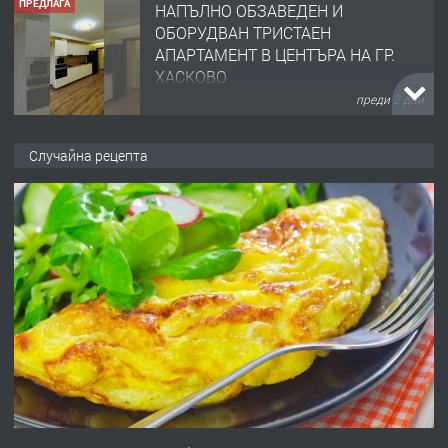
ПРЕДЛАГА
НАПЪЛНО ОБЗАВЕДЕН И
ОБОРУДВАН ТРИСТАЕН
АПАРТАМЕНТ В ЦЕНТЪРА НА ГР.
ХАСКОВО
преди 2 дни
ПРЕДЛАГА
Давам гараж под наем
Случайна рецепта
преди 2 дни
ПРЕДЛАГА
№4120 Магазин/Офис под наем в кв.
Любен Каравелов, Хасково-близо до
градската градина!
преди 2 дни
ПРЕДЛАГА
ПРОСТОРЕН ТРИСТАЕН
АПАРТАМЕНТ В НОВА СГРАДА КВ.