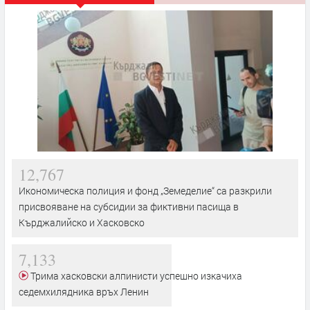
12,767
Икономическа полиция и фонд „Земеделие“ са разкрили
присвояване на субсидии за фиктивни пасища в
Кърджалийско и Хасковско
7,133
Трима хасковски алпинисти успешно изкачиха
седемхилядника връх Ленин