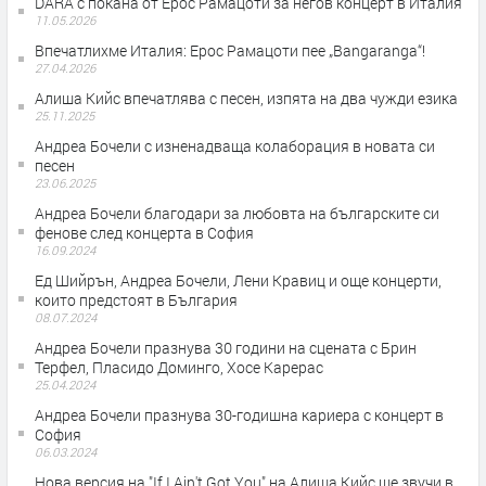
DARA с покана от Ерос Рамацоти за негов концерт в Италия
11.05.2026
Впечатлихме Италия: Ерос Рамацоти пее „Bangaranga“!
27.04.2026
Алиша Кийс впечатлява с песен, изпята на два чужди езика
25.11.2025
Андреа Бочели с изненадваща колаборация в новата си
песен
23.06.2025
Андреа Бочели благодари за любовта на българските си
фенове след концерта в София
16.09.2024
Ед Шийрън, Андреа Бочели, Лени Кравиц и още концерти,
които предстоят в България
08.07.2024
Андреа Бочели празнува 30 години на сцената с Брин
Терфел, Пласидо Доминго, Хосе Карерас
25.04.2024
Андреа Бочели празнува 30-годишна кариера с концерт в
София
06.03.2024
Нова версия на "If I Ain't Got You" на Алиша Кийс ще звучи в