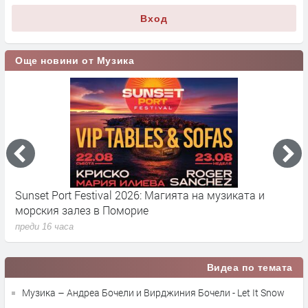
Вход
Още новини от Музика
Sunset Port Festival 2026: Магията на музиката и
Е
морския залез в Поморие
а
преди 16 часа
п
Видеа по темата
Музика – Андреа Бочели и Вирджиния Бочели - Let It Snow