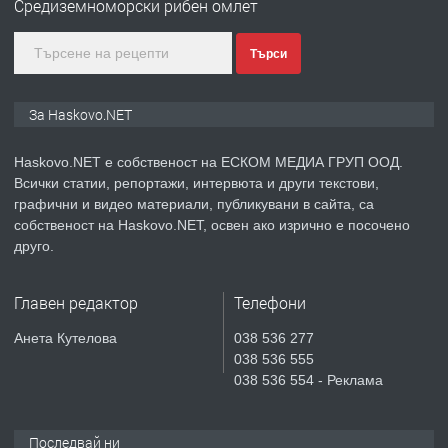
Средиземноморски рибен омлет
КУБА
Търси
преди 3 дни
ПРЕДЛАГА
Продавам парцел в гр. Хасково кв.
За Haskovo.NET
Хисаря до ток, вода,канализация,
асфалт 0889 537 426
Haskovo.NET е собственост на ЕСКОМ МЕДИА ГРУП ООД.
Всички статии, репортажи, интервюта и други текстови,
преди 3 дни
графични и видео материали, публикувани в сайта, са
собственост на Haskovo.NET, освен ако изрично е посочено
ПРЕДЛАГА
СГЛОБЯВАНЕ НА МЕБЕЛИ.
друго.
Главен редактор
Телефони
преди 3 дни
Анета Кутелова
038 536 277
038 536 555
ПРЕДЛАГА
№4119 Едностаен обзаведен
038 536 554 - Реклама
апартамент под наем в кв.
Училищни, гр. Хасково.
Последвай ни