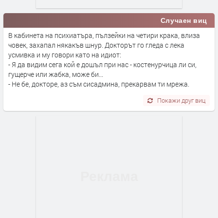
Случаен виц
В кабинета на психиатъра, пълзейки на четири крака, влиза
човек, захапал някакъв шнур. Докторът го гледа с лека
усмивка и му говори като на идиот:
- Я да видим сега кой е дошъл при нас - костенурчица ли си,
гущерче или жабка, може би...
- Не бе, докторе, аз съм сисадмина, прекарвам ти мрежа.
Покажи друг виц