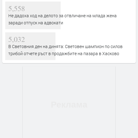
5,558
Не дадоха ход на делото за отвличане на млада жена
заради отпуск на адвокати
5,032
В Световния ден на динята: Световен шампион по силов
трибой отчете ръст в продажбите на пазара в Хасково