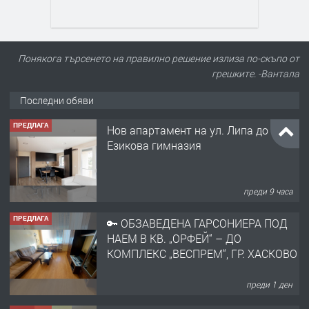
Понякога търсенето на правилно решение излиза по-скъпо от
грешките. -Вантала
Последни обяви
ПРЕДЛАГА
Нов апартамент на ул. Липа до
Езикова гимназия
преди 9 часа
ПРЕДЛАГА
🔑 ОБЗАВЕДЕНА ГАРСОНИЕРА ПОД
НАЕМ В КВ. „ОРФЕЙ“ – ДО
КОМПЛЕКС „ВЕСПРЕМ“, ГР. ХАСКОВО
преди 1 ден