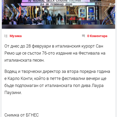
Музика
0 Коментара
От днес до 28 февруари в италианския курорт Сан
Ремо ще се състои 76-ото издание на Фестивала на
италианската песен.
Водещ и творчески директор за втора поредна година
е Карло Конти, който в петте фестивални вечери ще
бъде подпомаган от италианската поп дива Лаура
Паузини.
Снимка от БГНЕС