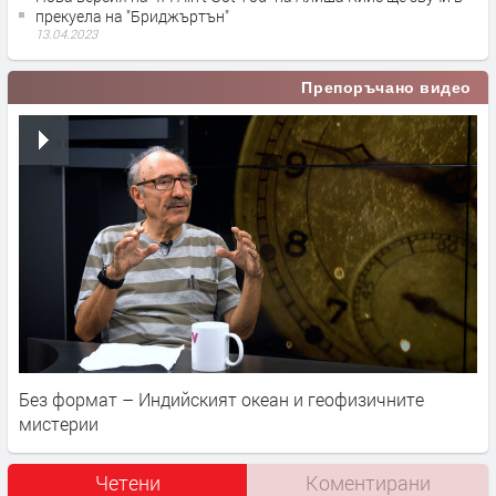
прекуела на "Бриджъртън"
13.04.2023
Препоръчано видео
Без формат – Индийският океан и геофизичните
мистерии
Четени
Коментирани