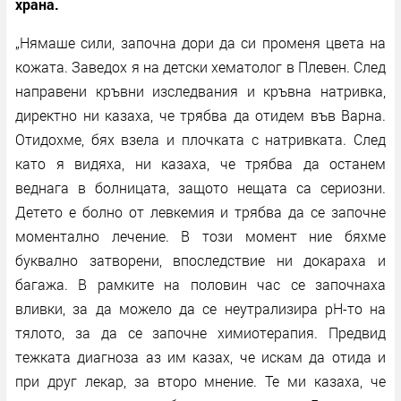
храна.
„Нямаше сили, започна дори да си променя цвета на
кожата. Заведох я на детски хематолог в Плевен. След
направени кръвни изследвания и кръвна натривка,
директно ни казаха, че трябва да отидем във Варна.
Отидохме, бях взела и плочката с натривката. След
като я видяха, ни казаха, че трябва да останем
веднага в болницата, защото нещата са сериозни.
Детето е болно от левкемия и трябва да се започне
моментално лечение. В този момент ние бяхме
буквално затворени, впоследствие ни докараха и
багажа. В рамките на половин час се започнаха
вливки, за да можело да се неутрализира pH-то на
тялото, за да се започне химиотерапия. Предвид
тежката диагноза аз им казах, че искам да отида и
при друг лекар, за второ мнение. Те ми казаха, че