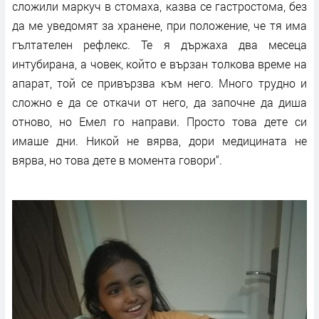
сложили маркуч в стомаха, казва се гастростома, без
да ме уведомят за хранене, при положение, че тя има
гълтателен рефлекс. Те я държаха два месеца
интубирана, а човек, който е вързан толкова време на
апарат, той се привързва към него. Много трудно и
сложно е да се откачи от него, да започне да диша
отново, но Емел го направи. Просто това дете си
имаше дни. Никой не вярва, дори медицината не
вярва, но това дете в момента говори“.