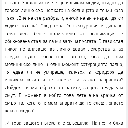
вкъщи. Заплаших ги, че ще извикам медии, отидох да
говоря лично със шефката на болницата и тя ми каза
така: „Вие не сте разбрали, никой не ви е карал да си
ходите вкъщи“. След това, без сатурация и дишане,
това дете беше преместено от реанимация в
обикновена стая, за да ми запушат устата. В тази стая
никой не влизаше, аз лично давах лекарствата, аз
следях пулс, абсолютно всичко, без да съм
медицинско лице. В един момент сатурацията падна,
тя едва ли не умираше, излязох в коридора да
извикам лекар и те знаете ли какво направиха?
Дойдоха и ми обраха апаратите, защото създавам
смут. В момент, в който това дете е на крачка от
смъртта, когато нямам апарати да го следя, знаете
какво следва“.
„И това защото пътеката е свършила. На нея и бяха