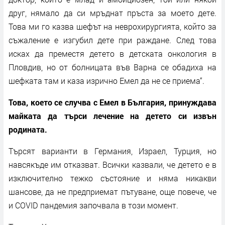
друг, нямало да си мръднат пръста за моето дете.
Това ми го казва шефът на неврохирургията, който за
съжаление е изгубил дете при раждане. След това
исках да преместя детето в детската онкология в
Пловдив, но от болницата във Варна се обадиха на
шефката там и каза изрично Емел да не се приема“.
Това, което се случва с Емел в България, принуждава
майката да търси лечение на детето си извън
родината.
Търсят варианти в Германия, Израел, Турция, но
навсякъде им отказват. Всички казвали, че детето е в
изключително тежко състояние и няма никакви
шансове, да не предприемат пътуване, още повече, че
и COVID пандемия започвала в този момент.