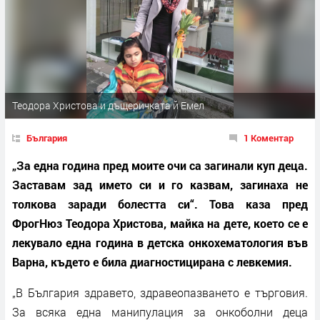
Теодора Христова и дъщеричката й Емел
България
1 Коментар
„За една година пред моите очи са загинали куп деца.
Заставам зад името си и го казвам, загинаха не
толкова заради болестта си“. Това каза пред
ФрогНюз Теодора Христова, майка на дете, което се е
лекувало една година в детска онкохематология във
Варна, където е била диагностицирана с левкемия.
„В България здравето, здравеопазването е търговия.
За всяка една манипулация за онкоболни деца