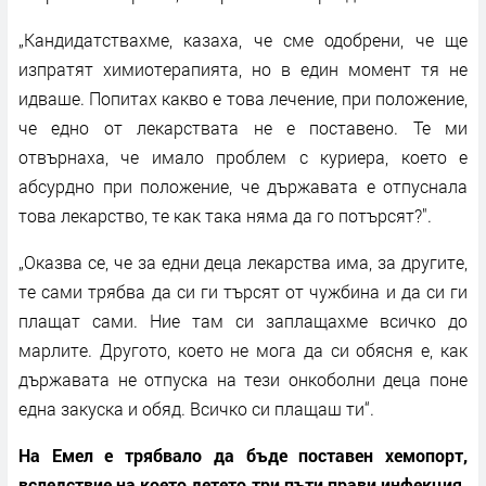
„Кандидатствахме, казаха, че сме одобрени, че ще
изпратят химиотерапията, но в един момент тя не
идваше. Попитах какво е това лечение, при положение,
че едно от лекарствата не е поставено. Те ми
отвърнаха, че имало проблем с куриера, което е
абсурдно при положение, че държавата е отпуснала
това лекарство, те как така няма да го потърсят?".
„Оказва се, че за едни деца лекарства има, за другите,
те сами трябва да си ги търсят от чужбина и да си ги
плащат сами. Ние там си заплащахме всичко до
марлите. Другото, което не мога да си обясня е, как
държавата не отпуска на тези онкоболни деца поне
една закуска и обяд. Всичко си плащаш ти“.
На Емел е трябвало да бъде поставен хемопорт,
вследствие на което детето три пъти прави инфекция.