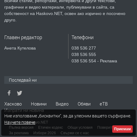
Всички статии, репортажи, интервюта и други текстови,
преди 3 дни
графични и видео материали, публикувани в сайта, са
собственост на Haskovo.NET, освен ако изрично е посочено
ПРЕДЛАГА
СГЛОБЯВАНЕ НА МЕБЕЛИ.
друго.
Главен редактор
Телефони
преди 3 дни
Анета Кутелова
038 536 277
038 536 555
ПРЕДЛАГА
№4119 Едностаен обзаведен
038 536 554 - Реклама
апартамент под наем в кв.
Училищни, гр. Хасково.
Последвай ни
преди 3 дни
ПРЕДЛАГА
Под НАЕМ двустаен Орфей
Хасково
Новини
Видео
Обяви
еТВ
Изпрати ни новина
Ние използваме „бисквитки“, за да улесним вашето сърфиране.
Научете повече
.
© Copyright
Haskovo.NET
преди 12 часа
Пълна версия
Етичен кодекс
Общи условия
Поверителност
Приемам
За реклама
Избори 2026
Свържи се с нас