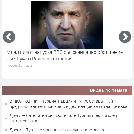
во
Млад пилот напуска ВВС със скандално обръщение
В
към Румен Радев и компания
и
п
преди 15 часа
п
Видеа по темата
Видео Новини – Турция, Гърция и Тунис остават най-
предпочитаните от хасковлии дестинации за лятна почивка
Други – Сателитни снимки: вижте Турция преди и след
катастрофата
Други – Турците масово се запасяват със злато