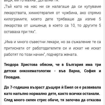
„Тъй като на нас ни се налагаше да си купуваме
лекарствата, химиотерапия от чужбина, ако спрямо
килограмите, моето дете трябваше да изпие 5
лекарства от шишенце, в което са 10, то другите 5
оставаха при тях“.
„Има и много съвестни лекари, но за съжаление те са
притиснати от работодателите си и искат не искат
работят по този начин“, подчерта жената.
Теодора Христова обясни, че в България има три
детски онкохематологии - във Варна, София и
Пловдив.
До 7-годишна възраст дъщеря ѝ Емел се е развивала
като напълно нормално дете, както всички останали.
След много силен стрес обаче, тя започва да отказва