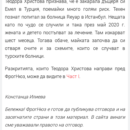
Теодора Христова признава, че е закарала дъщеря си
Емел в Турция, поемайки много голям риск. Техен
познат попитал за болница Reyap в Истанбул. Нещата
като по чудо се случили и така през май 2020 г.
жената и детето постъпват за лечение. Там изкарват
шест месеца. Тогава обаче, майката започва да си
отваря очите и за схемите, които се случват в
турските болници.
Разкритията, които Теодора Христова направи пред
ФрогНюз, може да видите в
Част I
.
Констанца Илиева
Бележка! ФрогНюз е готов да публикува отговора и на
засегнатите страни в този материал. В сайта винаги
сме уважавали правото на отговор.