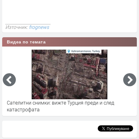
Източник:
frognews
Видеа по темата
е
Сателитни снимки: вижте Турция преди и след
Т
катастрофата