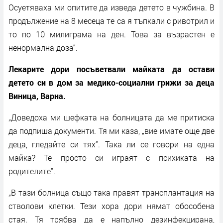
Осуетяваха ми опитите да изведа детето в чужбина. В
продължение на 8 месеца те са я тъпкали с ривотрил и
то по 10 милиграма на ден. Това за възрастен е
ненормална доза“.
Лекарите дори посъветвали майката да остави
детето си в дом за медико-социални грижи за деца
Виница, Варна.
„Доведоха ми шефката на болницата да ме притиска
да подпиша документи. Тя ми каза, „вие имате още две
деца, гледайте си тях“. Така ли се говори на една
майка? Те просто си играят с психиката на
родителите“.
„В тази болница също така правят трансплантация на
стволови клетки. Тези хора дори нямат обособена
стая. Тя трябва да е напълно дезинфекцирана,