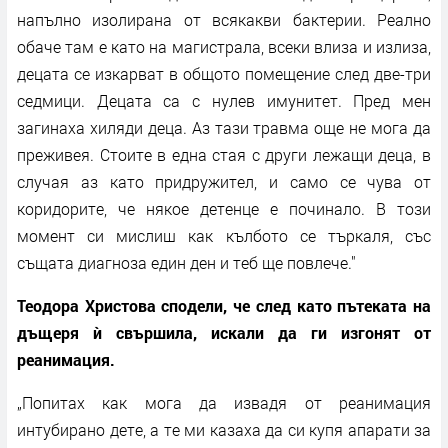
напълно изолирана от всякакви бактерии. Реално
обаче там е като на магистрала, всеки влиза и излиза,
децата се изкарват в общото помещение след две-три
седмици. Децата са с нулев имунитет. Пред мен
загинаха хиляди деца. Аз тази травма още не мога да
преживея. Стоите в една стая с други лежащи деца, в
случая аз като придружител, и само се чува от
коридорите, че някое детенце е починало. В този
момент си мислиш как кълбото се търкаля, със
същата диагноза един ден и теб ще повлече."
Теодора Христова сподели, че след като пътеката на
дъщеря ѝ свършила, искали да ги изгонят от
реанимация.
„Попитах как мога да извадя от реанимация
интубирано дете, а те ми казаха да си купя апарати за