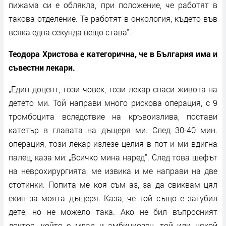
пижама си е облякла, при положение, че работят в
такова отделение. Те работят в онкология, където във
всяка една секунда нещо става“.
Теодора Христова е категорична, че в България има и
съвестни лекари.
„Един доцент, този човек, този лекар спаси живота на
детето ми. Той направи много рискова операция, с 9
тромбоцита вследствие на кръвоизлива, постави
катетър в главата на дъщеря ми. След 30-40 мин.
операция, този лекар излезе целия в пот и ми вдигна
палец, каза ми: „Всичко мина наред“. След това шефът
на неврохирургията, ме извика и ме направи на две
стотинки. Попита ме коя съм аз, за да свиквам цял
екип за моята дъщеря. Каза, че той също е загубил
дете, но не можело така. Ако не бил въпросният
доктор, който е млад и амбициозен, той или някой