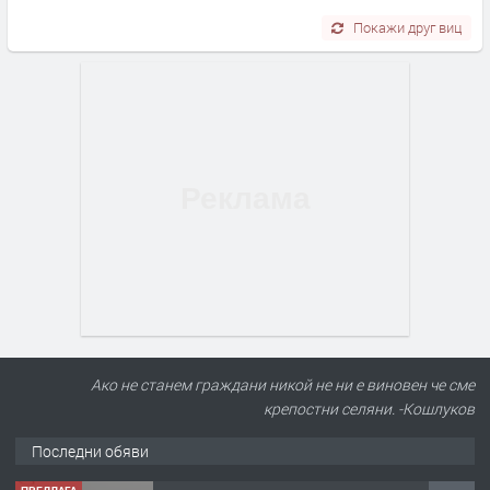
Покажи друг виц
Ако не станем граждани никой не ни е виновен че сме
крепостни селяни. -Кошлуков
Последни обяви