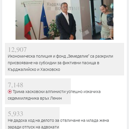
12,907
Икономическа полиция и фонд „Земеделие“ са разкрили
присвояване на субсидии за фиктивни пасища в
Кърджалийско и Хасковско
7,148
Трима хасковски алпинисти успешно изкачиха
седемхилядника връх Ленин
5,933
Не дадоха ход на делото за отвличане на млада жена
заради отпуск на адвокати