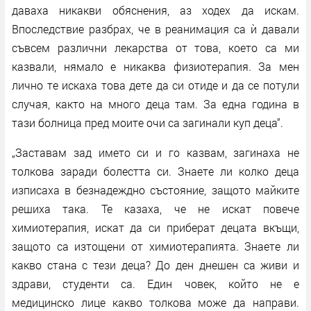
даваха никакви обяснения, аз ходех да искам.
Впоследствие разбрах, че в реанимация са ѝ давали
съвсем различни лекарства от това, което са ми
казвали, нямало е никаква физиотерапия. За мен
лично те искаха това дете да си отиде и да се потули
случая, както на много деца там. За една година в
тази болница пред моите очи са загинали куп деца“.
„Заставам зад името си и го казвам, загинаха не
толкова заради болестта си. Знаете ли колко деца
изписаха в безнадеждно състояние, защото майките
решиха така. Те казаха, че не искат повече
химиотерапия, искат да си приберат децата вкъщи,
защото са изтощени от химиотерапията. Знаете ли
какво стана с тези деца? До ден днешен са живи и
здрави, студенти са. Един човек, който не е
медицинско лице какво толкова може да направи.