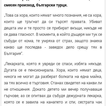
смесен произход, български турци.
„Това са хора, които нямат много познания, не са хора,
които ще тръгнат да си търсят правата. Убиват
децата им и те просто се прибират вкъщи, никъде не
се дава гласност. В момента, в който дъщеря ми тук се
събуди от кома, те умряха от страх, защото знаеха
какво ще последва - заведох дело срещу тях в
България“.
„Лекарката, която я увреди се спаси, избяга някъде.
Дугата се е пенсионирала. Хора, които нямат деца,
никога не могат да разберат болката на една майка,
за тях всичко е търговия. Станах свидетел на какви ли
не отношения. Докато детето ми вечер получаваше
гърчове, аз се опитвах да събудя дежурната лекарка,
която се е завила на канапето и спи, сестрата чак