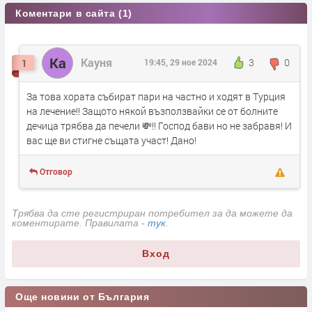
Коментари в сайта (1)
Ка
Кауня
3
0
1
19:45, 29 ное 2024
За това хората събират пари на частно и ходят в Турция
на лечение!! Защото някой възползвайки се от болните
дечица трябва да печели 💸!! Господ бави но не забравя! И
вас ще ви стигне същата участ! Дано!
Отговор
Трябва да сте регистриран потребител за да можете да
коментирате. Правилата -
тук
.
Вход
Още новини от България