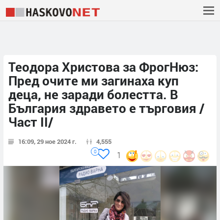
Теодора Христова за ФрогНюз:
Пред очите ми загинаха куп
деца, не заради болестта. В
България здравето е търговия /
Част II/
16:09, 29 ное 2024 г.
4,555
0
1