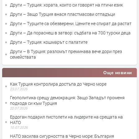
Други – Турция: хората, които си говорят на птичи език
Други – Защо Турция внася пластмасови отпадъци
Други – Турците са обезверени. Цените не спират да растат
Други – Да пораснеш в затвор: съдбата на 700 турски деца
Други – Турция: кошмарът с палатите
Други – В Турция: разломът преминава вече дори през
семействата
Още новини
Как Турция контролира достъпа до Черно море
23.07.2026
Геополитика срещу демокрация: Защо Западът променя
подхода си към Турция
22.07.2026
Ердоган подарил пистолети на лидерите на срещата на
НАТО
10.07.2026
НАТО засилва сигурността в Черно море: България