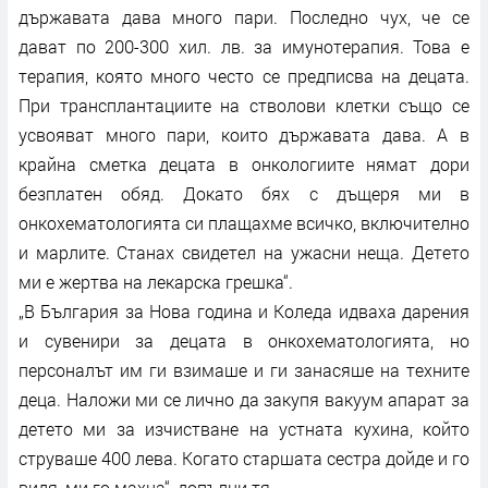
държавата дава много пари. Последно чух, че се
дават по 200-300 хил. лв. за имунотерапия. Това е
терапия, която много често се предписва на децата.
При трансплантациите на стволови клетки също се
усвояват много пари, които държавата дава. А в
крайна сметка децата в онкологиите нямат дори
безплатен обяд. Докато бях с дъщеря ми в
онкохематологията си плащахме всичко, включително
и марлите. Станах свидетел на ужасни неща. Детето
ми е жертва на лекарска грешка“.
„В България за Нова година и Коледа идваха дарения
и сувенири за децата в онкохематологията, но
персоналът им ги взимаше и ги занасяше на техните
деца. Наложи ми се лично да закупя вакуум апарат за
детето ми за изчистване на устната кухина, който
струваше 400 лева. Когато старшата сестра дойде и го
видя, ми го махна“, допълни тя.