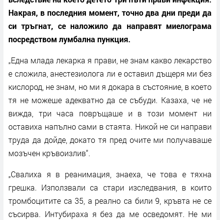
Накрая, в последния момент, точно два дни преди да
си тръгнат, се наложило да направят миелограма
посредством лумбална пункция.
„Една млада лекарка я прави, не знам какво лекарство
е сложила, анестезиолога ли е оставил дъщеря ми без
кислород, не знам, но ми я докара в състояние, в което
тя не можеше адекватно да се събуди. Казаха, че не
вижда, три часа повръщаше и в този момент ни
оставиха напълно сами в стаята. Никой не си направи
труда да дойде, докато тя пред очите ми получаваше
мозъчен кръвоизлив“.
„Свалиха я в реанимация, знаеха, че това е тяхна
грешка. Използвали са стари изследвания, в които
тромбоцитите са 35, а реално са били 9, кръвта не се
съсирва. Интубираха я без да ме осведомят. Не ми