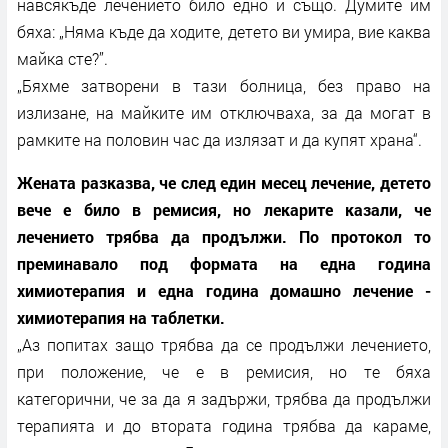
навсякъде лечението било едно и също. Думите им
бяха: „Няма къде да ходите, детето ви умира, вие каква
майка сте?”.
„Бяхме затворени в тази болница, без право на
излизане, на майките им отключваха, за да могат в
рамките на половин час да излязат и да купят храна“.
Жената разказва, че след един месец лечение, детето
вече е било в ремисия, но лекарите казали, че
лечението трябва да продължи. По протокол то
преминавало под формата на една година
химиотерапия и една година домашно лечение -
химиотерапия на таблетки.
„Аз попитах защо трябва да се продължи лечението,
при положение, че е в ремисия, но те бяха
категорични, че за да я задържи, трябва да продължи
терапията и до втората година трябва да караме,