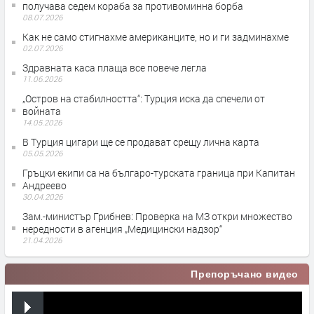
получава седем кораба за противоминна борба
08.07.2026
Как не само стигнахме американците, но и ги задминахме
02.07.2026
Здравната каса плаща все повече легла
11.06.2026
„Остров на стабилността“: Турция иска да спечели от
войната
14.05.2026
В Турция цигари ще се продават срещу лична карта
05.05.2026
Гръцки екипи са на българо-турската граница при Капитан
Андреево
30.04.2026
Зам.-министър Грибнев: Проверка на МЗ откри множество
нередности в агенция „Медицински надзор“
21.04.2026
Препоръчано видео