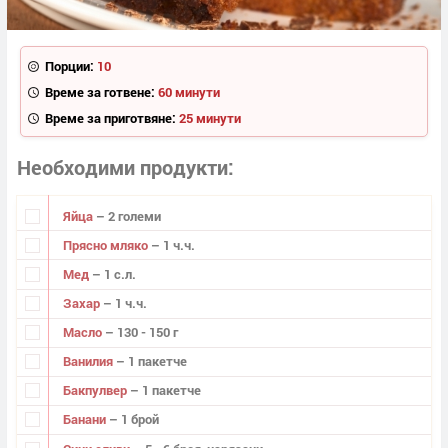
Порции:
10
Време за готвене:
60 минути
Време за приготвяне:
25 минути
Необходими продукти
Яйца
– 2 големи
Прясно мляко
– 1 ч.ч.
Мед
– 1 с.л.
Захар
– 1 ч.ч.
Масло
– 130 - 150 г
Ванилия
– 1 пакетче
Бакпулвер
– 1 пакетче
Банани
– 1 брой