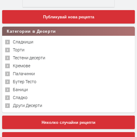
Публикувай нова рецепта
Категории в Десерти
Сладкиши
Торти
Тестени десерти
Кремове
Палачинки
Бутер Тесто
Баници
Сладко
Други Десерти
Няколко случайни рецепти