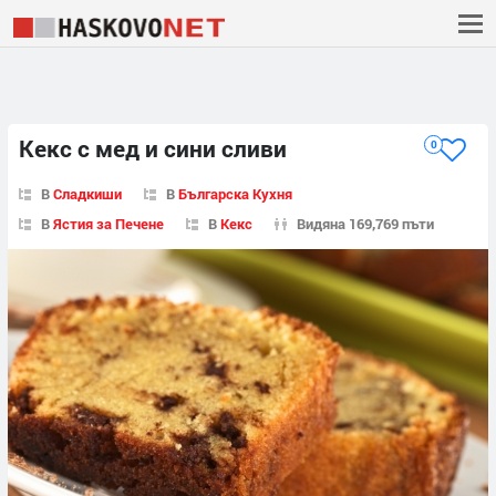
Кекс с мед и сини сливи
0
В
Сладкиши
В
Българска Кухня
В
Ястия за Печене
В
Кекс
Видяна 169,769 пъти