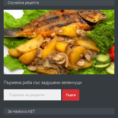
Случайна рецепта
ОБОРУДВАН ТРИСТАЕН
АПАРТАМЕНТ В ЦЕНТЪРА НА ГР.
ХАСКОВО
преди 2 дни
ПРЕДЛАГА
Давам гараж под наем
преди 2 дни
ПРЕДЛАГА
№4120 Магазин/Офис под наем в кв.
Любен Каравелов, Хасково-близо до
Пържена риба със задушени зеленчуци
градската градина!
преди 2 дни
Търси
ПРЕДЛАГА
ПРОСТОРЕН ТРИСТАЕН
За Haskovo.NET
АПАРТАМЕНТ В НОВА СГРАДА КВ.