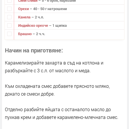
Сини сливи
– 5 - 6 броя, нарязани
Орехи
– 40 - 50 г натрошени
Канела
– 2 ч.л.
Индийско орехче
– 1 щипка
Брашно
– 2 ч.ч.
Начин на приготвяне
Карамелизирайте захарта в съд на котлона и
разбъркайте с 3 с.л. от маслото и меда.
Към охладената смес добавете прясното мляко,
докато се смеси добре.
Отделно разбийте яйцата с останалото масло до
пухкав крем и добавете карамелено-млечната смес.