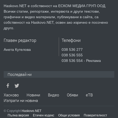
КУБА
Haskovo.NET е собственост на ЕСКОМ МЕДИА ГРУП ООД.
Всички статии, репортажи, интервюта и други текстови,
преди 3 дни
графични и видео материали, публикувани в сайта, са
собственост на Haskovo.NET, освен ако изрично е посочено
ПРЕДЛАГА
Продавам парцел в гр. Хасково кв.
друго.
Хисаря до ток, вода,канализация,
асфалт 0889 537 426
Главен редактор
Телефони
преди 3 дни
Анета Кутелова
038 536 277
038 536 555
ПРЕДЛАГА
СГЛОБЯВАНЕ НА МЕБЕЛИ.
038 536 554 - Реклама
Последвай ни
преди 3 дни
ПРЕДЛАГА
Хасково
Новини
Видео
Обяви
еТВ
№4119 Едностаен обзаведен
Изпрати ни новина
апартамент под наем в кв.
Училищни, гр. Хасково.
© Copyright
Haskovo.NET
Пълна версия
Етичен кодекс
Общи условия
Поверителност