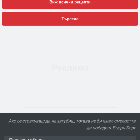
Виж всички рецепти
Търсене
Ако се страхуваш да не загубиш, тогава не би имал смелостта
да победиш. Бьорн Борг
Последни обяви