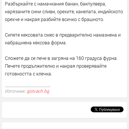
Разбъркайте с намачкания банан, бакпулвера,
нарязаните сини сливи, орехите, канелата, индийското
орехче и накрая разбийте всичко с брашното.
Сипете кексовата смес в предварително намазнена и
набрашнена кексова форма.
Сложете да се пече в загряна на 160 градуса фурна.
Печете продължително и накрая проверявайте
готовността с клечка.
Източник:
gotvach.bg