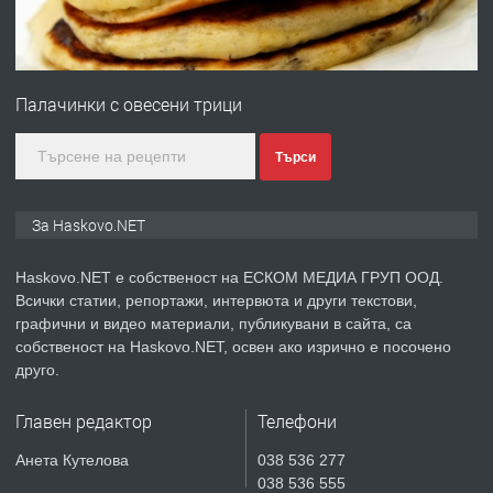
преди 3 дни
ПРЕДЛАГА
№4120 Магазин/Офис под наем в кв.
Любен Каравелов, Хасково-близо до
Палачинки с овесени трици
градската градина!
преди 3 дни
Търси
ПРЕДЛАГА
ПРОСТОРЕН ТРИСТАЕН
За Haskovo.NET
АПАРТАМЕНТ В НОВА СГРАДА КВ.
КУБА
Haskovo.NET е собственост на ЕСКОМ МЕДИА ГРУП ООД.
Всички статии, репортажи, интервюта и други текстови,
преди 4 дни
графични и видео материали, публикувани в сайта, са
собственост на Haskovo.NET, освен ако изрично е посочено
ПРЕДЛАГА
Продавам парцел в гр. Хасково кв.
друго.
Хисаря до ток, вода,канализация,
асфалт 0889 537 426
Главен редактор
Телефони
преди 4 дни
Анета Кутелова
038 536 277
038 536 555