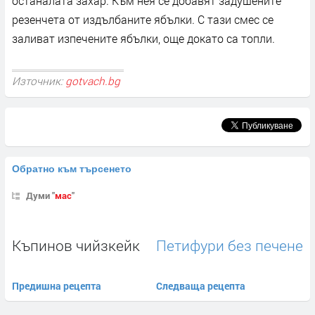
останалата захар. Към нея се добавят задушените
резенчета от издълбаните ябълки. С тази смес се
заливат изпечените ябълки, още докато са топли.
Източник:
gotvach.bg
Обратно към търсенето
Думи "
мас
"
Къпинов чийзкейк
Петифури без печене
Предишна рецепта
Следваща рецепта