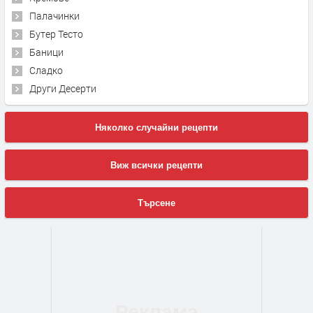
Палачинки
Бутер Тесто
Баници
Сладко
Други Десерти
Няколко случайни рецепти
Виж всички рецепти
Търсене