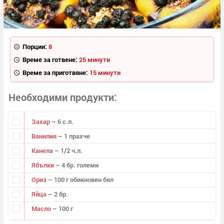
Порции:
8
Време за готвене:
25 минути
Време за приготвяне:
15 минути
Необходими продукти
Захар
– 6 с.л.
Ванилия
– 1 прахче
Канела
– 1/2 ч.л.
Ябълки
– 4 бр. големи
Ориз
– 100 г обикновен бял
Яйца
– 2 бр.
Масло
– 100 г