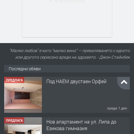
"Малко любов" е като "малко вино" — прекаляването с едното
или другото сериозно вреди на здравето. - Джон Стайнбек
Последни обяви
ПРЕДЛАГА
Под НАЕМ двустаен Орфей
преди 1 ден
ПРЕДЛАГА
Нов апартамент на ул. Липа до
Езикова гимназия