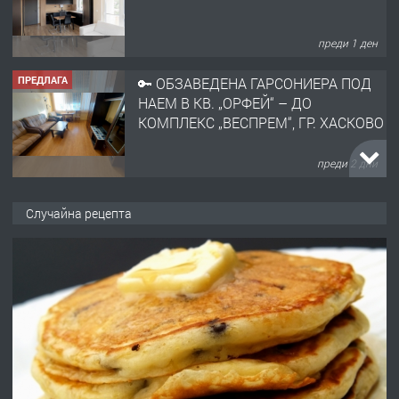
преди 1 ден
ПРЕДЛАГА
🔑 ОБЗАВЕДЕНА ГАРСОНИЕРА ПОД
НАЕМ В КВ. „ОРФЕЙ“ – ДО
КОМПЛЕКС „ВЕСПРЕМ“, ГР. ХАСКОВО
преди 2 дни
ПРЕДЛАГА
НАПЪЛНО ОБЗАВЕДЕН И
Случайна рецепта
ОБОРУДВАН ТРИСТАЕН
АПАРТАМЕНТ В ЦЕНТЪРА НА ГР.
ХАСКОВО
преди 3 дни
ПРЕДЛАГА
Давам гараж под наем