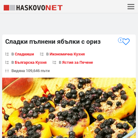
Сладки пълнени ябълки с ориз
1
В
Сладкиши
В
Икономична Кухня
В
Българска Кухня
В
Ястия за Печене
Видяна 109,646 пъти