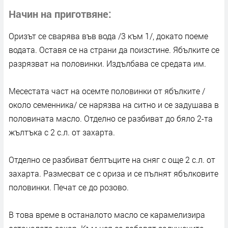
Начин на приготвяне
Оризът се сварява във вода /3 към 1/, докато поеме
водата. Оставя се на страни да поизстине. Ябълките се
разрязват на половинки. Издълбава се средата им.
Месестата част на осемте половинки от ябълките /
около семенника/ се нарязва на ситно и се задушава в
половината масло. Отделно се разбиват до бяло 2-та
жълтъка с 2 с.л. от захарта.
Отделно се разбиват белтъците на сняг с още 2 с.л. от
захарта. Размесват се с ориза и се пълнят ябълковите
половинки. Печат се до розово.
В това време в останалото масло се карамелизира