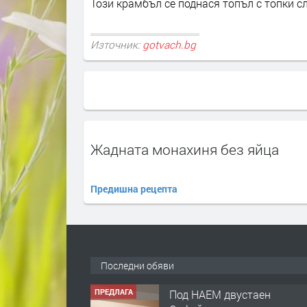
Този крамбъл се поднася топъл с топки с
Източник:
gotvach.bg
Жадната монахиня без яйца
Предишна рецепта
ПРЕДЛАГА
Под НАЕМ двустаен
Орфей
Последни обяви
преди 1 