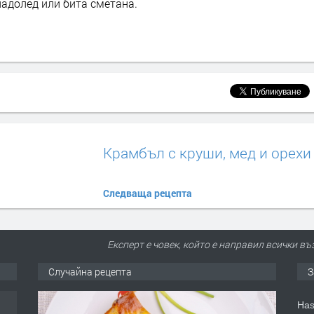
ладолед или бита сметана.
Крамбъл с круши, мед и орехи
Следваща рецепта
Експерт е човек, който е направил всички в
Случайна рецепта
З
ден
Has