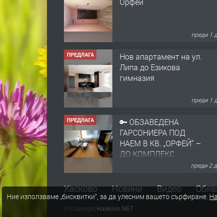
ПРЕДЛАГА
Нов апартамент на ул.
Липа до Езикова
гимназия
преди 1 
ПРЕДЛАГА
🔑 ОБЗАВЕДЕНА
ГАРСОНИЕРА ПОД
НАЕМ В КВ. „ОРФЕЙ“ –
ДО КОМПЛЕКС
„ВЕСПРЕМ“, ГР.
преди 2 
ХАСКОВО
ПРЕДЛАГА
НАПЪЛНО ОБЗАВЕДЕН
И ОБОРУДВАН
ТРИСТАЕН
АПАРТАМЕНТ В
ЦЕНТЪРА НА ГР.
преди 3 
Хасково
Новини
Видео
Обяв
ХАСКОВО
Ние използваме „бисквитки“, за да улесним вашето сърфиране.
На
ПРЕДЛАГА
Давам гараж под наем
© Copyright
Haskovo.NET