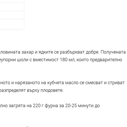
ловината захар и ядките се разбъркват добре. Получената
неупорни шоли с вместимост 180 мл, които предварително
ното и нарязаното на кубчета масло се смесват и стриват
 разпределят върху плодовете.
лно загрята на 220 г фурна за 20-25 минути до