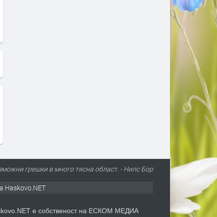
ъзможни грешки в много тясна област. - Нилс Бор
а Haskovo.NET
kovo.NET е собственост на ЕСКОМ МЕДИА