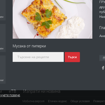
ГРУ
дру
пуб
Has
ден
Гл
Ане
Мусака от пиперки
дни
Търси
П
дни
и
еТВ
Изпрати ни новина
учете повече
.
Мобилна версия
Етичен кодекс
Общи условия
Поверит