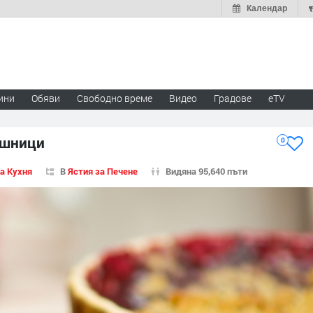
Календар
ини
Обяви
Свободно време
Видео
Градове
eTV
ешници
0
а Кухня
В
Ястия за Печене
Видяна 95,640 пъти