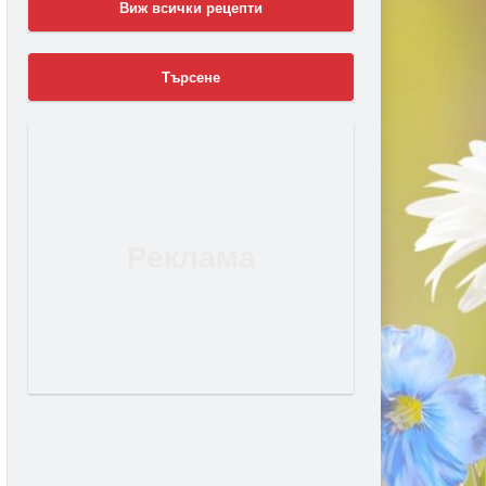
Виж всички рецепти
Търсене