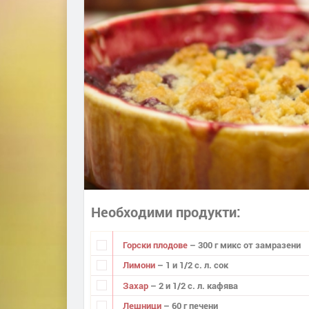
Необходими продукти
Горски плодове
– 300 г микс от замразени
Лимони
– 1 и 1/2 с. л. сок
Захар
– 2 и 1/2 с. л. кафява
Лешници
– 60 г печени