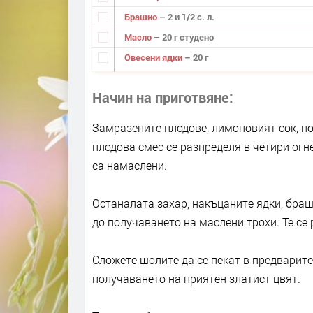
Брашно
– 2 и 1/2 с. л.
Масло
– 20 г студено
Овесени ядки
– 20 г
Начин на приготвяне
Замразените плодове, лимоновият сок, по
плодова смес се разпределя в четири ог
са намаслени.
Останалата захар, накъцаните ядки, браш
до получаването на маслени трохи. Те се
Сложете шолите да се пекат в предварите
получаването на приятен златист цвят.