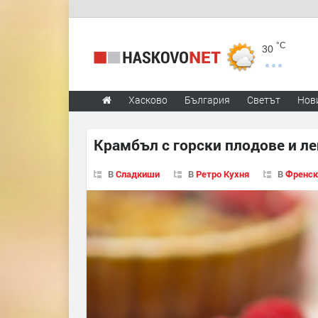
°C
30
Хасково
България
Светът
Нов
Крамбъл с горски плодове и л
В
Сладкиши
В
Ретро Кухня
В
Френск