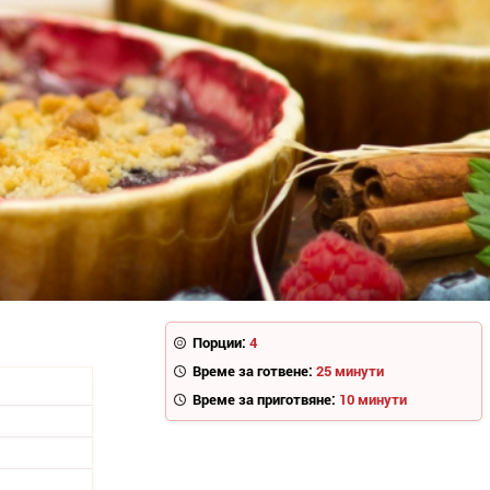
Порции:
4
Време за готвене:
25 минути
Време за приготвяне:
10 минути