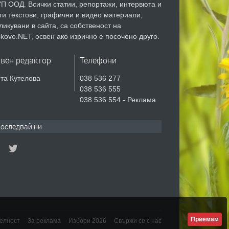
П ООД. Всички статии, репортажи, интервюта и
ги текстови, графични и видео материали,
ликувани в сайта, са собственост на
kovo.NET, освен ако изрично е посочено друго.
авен редактор
Телефони
та Кутелова
038 536 277
038 536 555
038 536 554 - Реклама
оследвай ни
Приемам
елност
За реклама
Избори 2026
Свържи се с нас