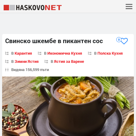
Свинско шкембе в пикантен сос
0
В
Карантия
В
Икономична Кухня
В
Полска Кухня
В
Зимни Ястия
В
Ястия за Варене
Видяна 156,599 пъти