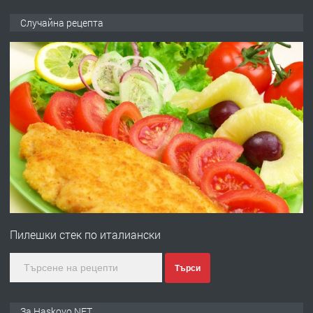
ПРЕДЛАГА
НАПЪЛНО ОБЗАВЕДЕН И
Случайна рецепта
ОБОРУДВАН ТРИСТАЕН
АПАРТАМЕНТ В ЦЕНТЪРА НА ГР.
ХАСКОВО
преди 4 дни
ПРЕДЛАГА
Давам гараж под наем
преди 4 дни
ПРЕДЛАГА
№4120 Магазин/Офис под наем в кв.
Любен Каравелов, Хасково-близо до
Пилешки стек по италиански
градската градина!
преди 4 дни
Търси
ПРЕДЛАГА
ПРОСТОРЕН ТРИСТАЕН
За Haskovo.NET