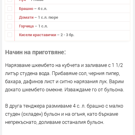
Брашно
– 4 с.л.
Домати
– 1 с.л. пюре
Горчица
– 1 с.л.
Кисели краставички
– 2 - 3 бр.
Начин на приготвяне
Нарязваме шкембето на кубчета и заливаме с 1 1/2
литър студена вода. Прибавяме сол, черния пипер,
бахара, дафинов лист и ситно нарязания лук. Варим
докато шкембето омекне. Изваждаме го от бульона.
В друга тенджера размиваме 4 с. л. брашно с малко
студен (охладен) бульон и на огъня, като бъркаме
непрекъснато, доливаме останалия бульон.