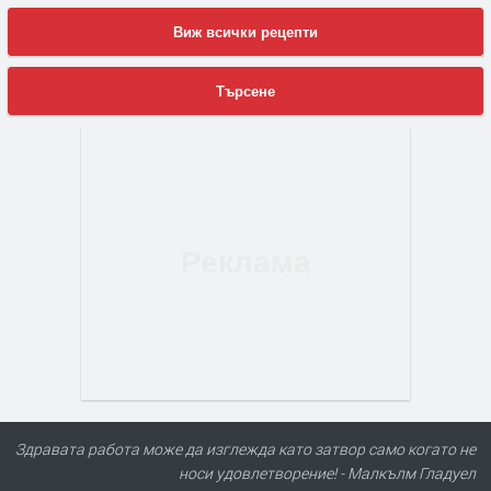
Виж всички рецепти
Търсене
Здравата работа може да изглежда като затвор само когато не
носи удовлетворение! - Малкълм Гладуел