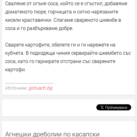
Сваляме от огъня соса, който се е сгъстил, добавяме
доматеното пюре, горчицата и ситно нарязаните
кисели краставички. Слагаме свареното шкембе в
соса и го разбъркваме добре.
Сварете картофите, обелете ги и ги нарежете на
кубчета. В подходяща чиния сервирайте шкембето със
соса, като го гарнирате отстрани със сварените
картофи.
Източник:
gotvach.bg
Агнешки дреболии по касапски