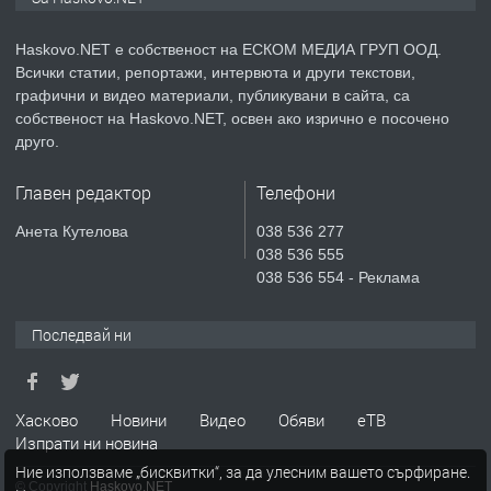
АПАРТАМЕНТ В НОВА СГРАДА КВ.
КУБА
Haskovo.NET е собственост на ЕСКОМ МЕДИА ГРУП ООД.
Всички статии, репортажи, интервюта и други текстови,
преди 5 дни
графични и видео материали, публикувани в сайта, са
собственост на Haskovo.NET, освен ако изрично е посочено
ПРЕДЛАГА
Продавам парцел в гр. Хасково кв.
друго.
Хисаря до ток, вода,канализация,
асфалт 0889 537 426
Главен редактор
Телефони
преди 5 дни
Анета Кутелова
038 536 277
038 536 555
ПРЕДЛАГА
СГЛОБЯВАНЕ НА МЕБЕЛИ.
038 536 554 - Реклама
Последвай ни
преди 5 дни
ПРЕДЛАГА
Хасково
Новини
Видео
Обяви
еТВ
№4119 Едностаен обзаведен
Изпрати ни новина
апартамент под наем в кв.
Училищни, гр. Хасково.
Ние използваме „бисквитки“, за да улесним вашето сърфиране.
© Copyright
Haskovo.NET