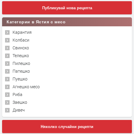
Публикувай нова рецепта
Категории в Ястия с месо
Карантия
Колбаси
Свинско
Телешко
Пилешко
Патешко
Пуешко
Агнешко месо
Риба
Заешко
Дивеч
Няколко случайни рецепти