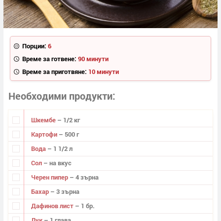
Порции:
6
Време за готвене:
90 минути
Време за приготвяне:
10 минути
Необходими продукти
Шкембе
– 1/2 кг
Картофи
– 500 г
Вода
– 1 1/2 л
Сол
– на вкус
Черен пипер
– 4 зърна
Бахар
– 3 зърна
Дафинов лист
– 1 бр.
Лук
– 1 глава