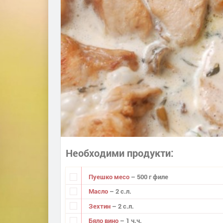
Необходими продукти
Пуешко месо
– 500 г филе
Масло
– 2 с.л.
Зехтин
– 2 с.л.
Бяло вино
– 1 ч.ч.