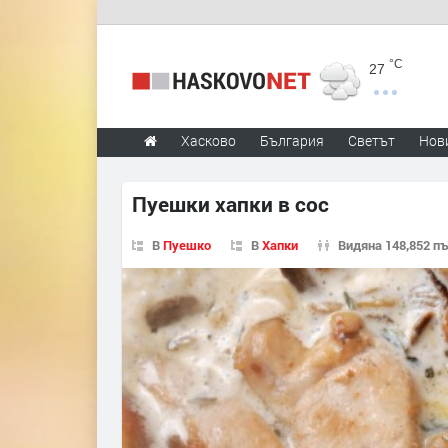
°C
27
Хасково
България
Светът
Нов
Пуешки хапки в сос
В
Пуешко
В
Хапки
Видяна 148,852 п