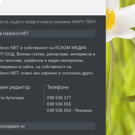
еста, където преди е имало усмивки. МАРК ТВЕН
а Haskovo.NET
kovo.NET е собственост на ЕСКОМ МЕДИА
П ООД. Всички статии, репортажи, интервюта и
ги текстови, графични и видео материали,
ликувани в сайта, са собственост на
kovo.NET, освен ако изрично е посочено друго.
авен редактор
Телефони
та Кутелова
038 536 277
038 536 555
038 536 554 - Реклама
оследвай ни