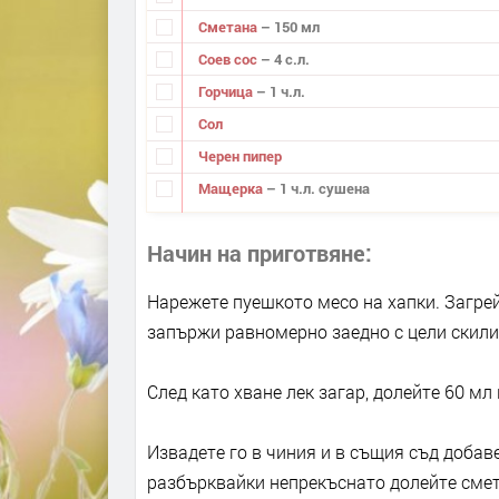
Сметана
– 150 мл
Соев сос
– 4 с.л.
Горчица
– 1 ч.л.
Сол
Черен пипер
Мащерка
– 1 ч.л. сушена
Начин на приготвяне
Нарежете пуешкото месо на хапки. Загрейт
запържи равномерно заедно с цели скили
След като хване лек загар, долейте 60 мл 
Извадете го в чиния и в същия съд добаве
разбърквайки непрекъснато долейте смета