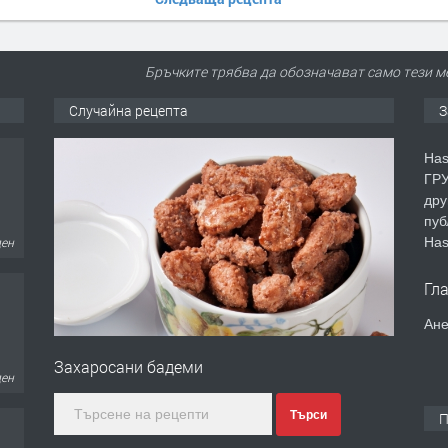
Бръчките трябва да обозначават само тези м
Случайна рецепта
З
Has
ГРУ
дру
пуб
Has
ден
Гл
Ане
Захаросани бадеми
ден
Търси
П