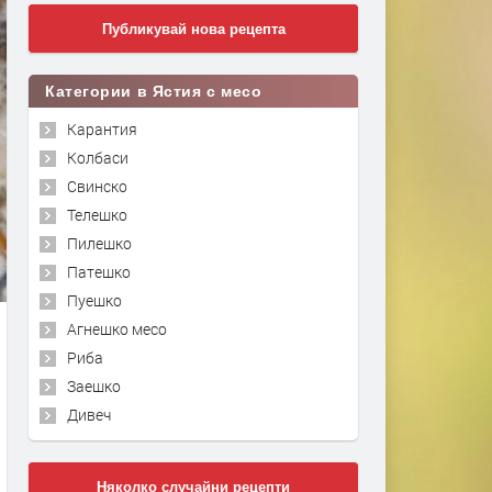
Публикувай нова рецепта
Категории в Ястия с месо
Карантия
Колбаси
Свинско
Телешко
Пилешко
Патешко
Пуешко
Агнешко месо
Риба
Заешко
Дивеч
Няколко случайни рецепти