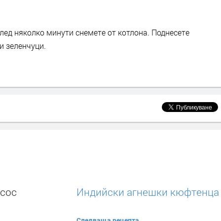
лед няколко минути снемете от котлона. Поднесете
и зеленчуци.
 сос
Индийски агнешки кюфтенца
Следваща рецепта