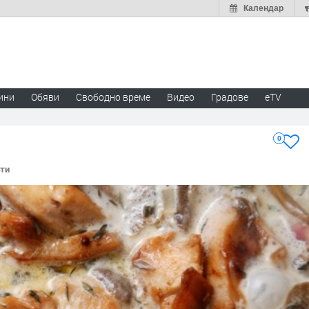
Календар
ини
Обяви
Свободно време
Видео
Градове
eTV
0
ъти