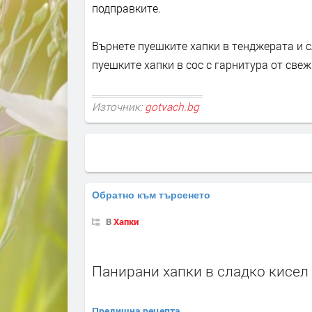
подправките.
Върнете пуешките хапки в тенджерата и с
пуешките хапки в сос с гарнитура от свеж
Източник:
gotvach.bg
Обратно към търсенето
В
Хапки
Панирани хапки в сладко кисел
Предишна рецепта