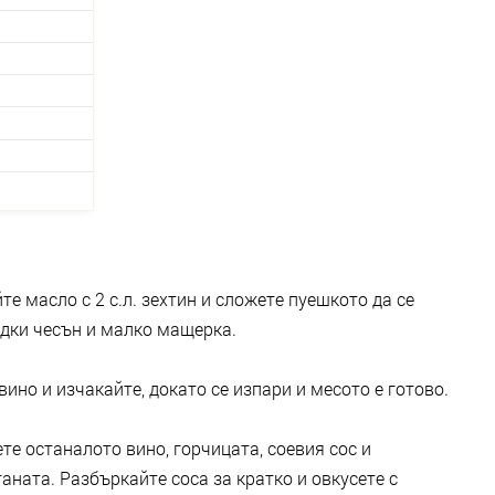
е масло с 2 с.л. зехтин и сложете пуешкото да се
дки чесън и малко мащерка.
вино и изчакайте, докато се изпари и месото е готово.
те останалото вино, горчицата, соевия сос и
ната. Разбъркайте соса за кратко и овкусете с