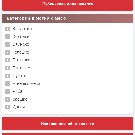
Публикувай нова рецепта
Категории в Ястия с месо
Карантия
Колбаси
Свинско
Телешко
Пилешко
Патешко
Пуешко
Агнешко месо
Риба
Заешко
Дивеч
Няколко случайни рецепти