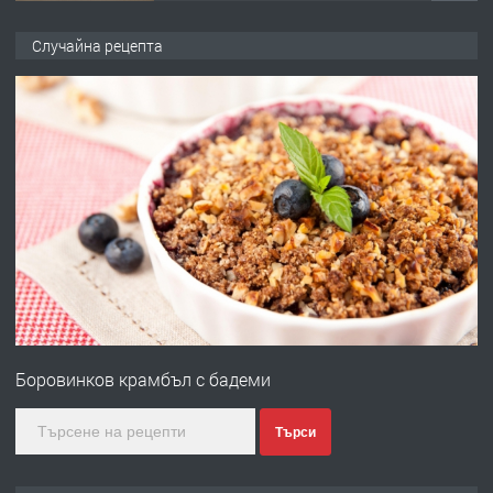
ПРЕДЛАГА
НАПЪЛНО ОБЗАВЕДЕН И
Случайна рецепта
ОБОРУДВАН ТРИСТАЕН
АПАРТАМЕНТ В ЦЕНТЪРА НА ГР.
ХАСКОВО
преди 4 дни
ПРЕДЛАГА
Давам гараж под наем
преди 4 дни
ПРЕДЛАГА
№4120 Магазин/Офис под наем в кв.
Любен Каравелов, Хасково-близо до
Боровинков крамбъл с бадеми
градската градина!
преди 4 дни
Търси
ПРЕДЛАГА
ПРОСТОРЕН ТРИСТАЕН