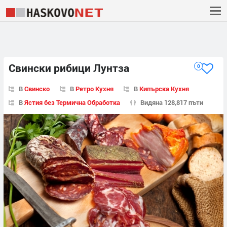
Свински рибици Лунтза
0
В
Свинско
В
Ретро Кухня
В
Кипърска Кухня
В
Ястия без Термична Обработка
Видяна 128,817 пъти