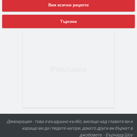
Виж всички рецепти
Търсене
Демокрация - това е въздушно кълбо, висящо над главите ви и
каращо ви да гледате нагоре, докато други ви бъркат в
джобовете. - Бърнард Шоу