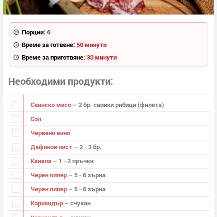
Порции:
6
Време за готвене:
50 минути
Време за приготвяне:
30 минути
Необходими продукти
Свинско месо
– 2 бр. свинки рибици (филета)
Сол
Червено вино
Дафинов лист
– 2 - 3 бр.
Канела
– 1 - 2 пръчки
Черен пипер
– 5 - 6 зърна
Черен пипер
– 5 - 6 зърна
Кориандър
– счукан