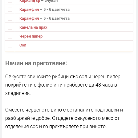
Кориандър
– счукан
Карамфил
– 5 - 6 цветчета
Карамфил
– 5 - 6 цветчета
Канела на прах
Черен пипер
Сол
Начин на приготвяне
Овкусете свинските рибици със сол и черен пипер,
покрийте ги с фолио и ги приберете ца 48 часа в
хладилник.
Смесете червеното вино с останалите подправки и
разбъркайте добре. Отцедете овкусеното месо от
отделения сос и го прехвърлете при виното.