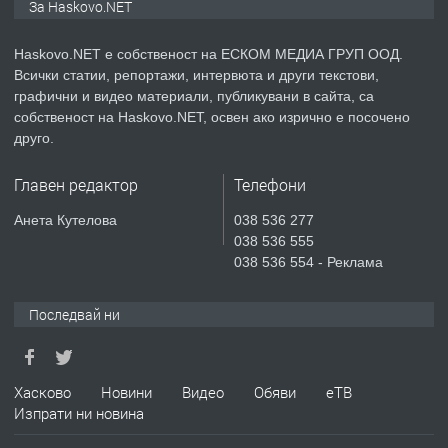
За Haskovo.NET
АПАРТАМЕНТ В НОВА СГРАДА КВ.
КУБА
Haskovo.NET е собственост на ЕСКОМ МЕДИА ГРУП ООД.
Всички статии, репортажи, интервюта и други текстови,
преди 5 дни
графични и видео материали, публикувани в сайта, са
собственост на Haskovo.NET, освен ако изрично е посочено
ПРЕДЛАГА
Продавам парцел в гр. Хасково кв.
друго.
Хисаря до ток, вода,канализация,
асфалт 0889 537 426
Главен редактор
Телефони
преди 5 дни
Анета Кутелова
038 536 277
038 536 555
ПРЕДЛАГА
СГЛОБЯВАНЕ НА МЕБЕЛИ.
038 536 554 - Реклама
Последвай ни
преди 5 дни
ПРЕДЛАГА
Хасково
Новини
Видео
Обяви
еТВ
№4119 Едностаен обзаведен
Изпрати ни новина
апартамент под наем в кв.
Училищни, гр. Хасково.