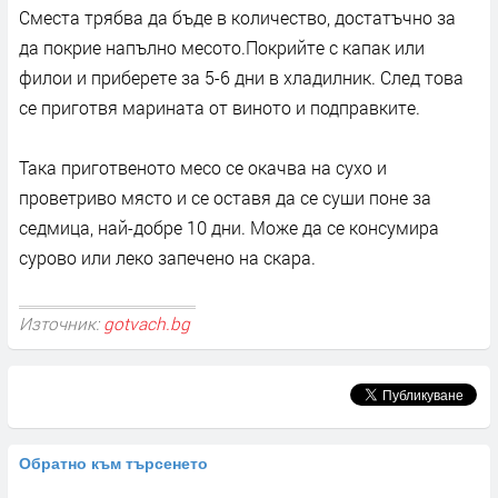
Сместа трябва да бъде в количество, достатъчно за
да покрие напълно месото.Покрийте с капак или
филои и приберете за 5-6 дни в хладилник. След това
се приготвя марината от виното и подправките.
Така приготвеното месо се окачва на сухо и
проветриво място и се оставя да се суши поне за
седмица, най-добре 10 дни. Може да се консумира
сурово или леко запечено на скара.
Източник:
gotvach.bg
Обратно към търсенето