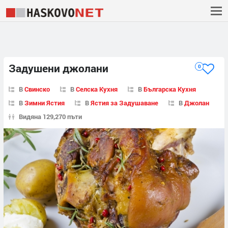
Задушени джолани
0
В
Свинско
В
Селска Кухня
В
Българска Кухня
В
Зимни Ястия
В
Ястия за Задушаване
В
Джолан
Видяна 129,270 пъти