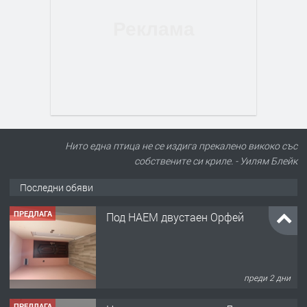
Нито една птица не се издига прекалено викоко със
собствените си криле. - Уилям Блейк
Последни обяви
ПРЕДЛАГА
Под НАЕМ двустаен Орфей
преди 2 дни
ПРЕДЛАГА