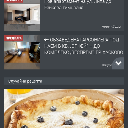
Нов апартамент на ул. Липа до
Езикова гимназия
преди 2 дни
ПРЕДЛАГА
🔑 ОБЗАВЕДЕНА ГАРСОНИЕРА ПОД
НАЕМ В КВ. „ОРФЕЙ“ – ДО
КОМПЛЕКС „ВЕСПРЕМ“, ГР. ХАСКОВО
преди 3 дни
ПРЕДЛАГА
НАПЪЛНО ОБЗАВЕДЕН И
Случайна рецепта
ОБОРУДВАН ТРИСТАЕН
АПАРТАМЕНТ В ЦЕНТЪРА НА ГР.
ХАСКОВО
преди 4 дни
ПРЕДЛАГА
Давам гараж под наем