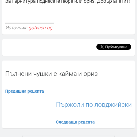
За гарнитура поднесете пюре или ориз. Добър апетит!
Източник:
gotvach.bg
Пълнени чушки с кайма и ориз
Предишна рецепта
Пържоли по ловджийски
Следваща рецепта