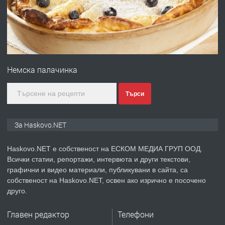
преди 4 дни
ПРЕДЛАГА
№4120 Магазин/Офис под наем в кв.
Любен Каравелов, Хасково-близо до
Немска палачинка
градската градина!
преди 4 дни
Търси
ПРЕДЛАГА
ПРОСТОРЕН ТРИСТАЕН
За Haskovo.NET
АПАРТАМЕНТ В НОВА СГРАДА КВ.
КУБА
Haskovo.NET е собственост на ЕСКОМ МЕДИА ГРУП ООД.
Всички статии, репортажи, интервюта и други текстови,
преди 5 дни
графични и видео материали, публикувани в сайта, са
собственост на Haskovo.NET, освен ако изрично е посочено
ПРЕДЛАГА
Продавам парцел в гр. Хасково кв.
друго.
Хисаря до ток, вода,канализация,
асфалт 0889 537 426
Главен редактор
Телефони