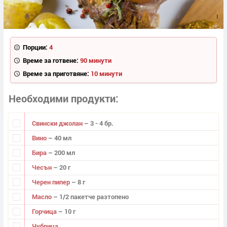
Порции:
4
Време за готвене:
90 минути
Време за приготвяне:
10 минути
Необходими продукти
Свински джолан
– 3 - 4 бр.
Вино
– 40 мл
Бира
– 200 мл
Чесън
– 20 г
Черен пипер
– 8 г
Масло
– 1/2 пакетче разтопено
Горчица
– 10 г
Чубрица