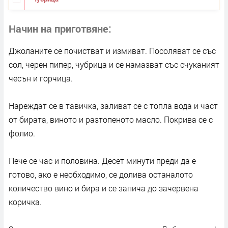
Начин на приготвяне
Джоланите се почистват и измиват. Посоляват се със
сол, черен пипер, чубрица и се намазват със счуканият
чесън и горчица.
Нареждат се в тавичка, заливат се с топла вода и част
от бирата, виното и разтопеното масло. Покрива се с
фолио.
Пече се час и половина. Десет минути преди да е
готово, ако е необходимо, се долива останалото
количество вино и бира и се запича до зачервена
коричка.