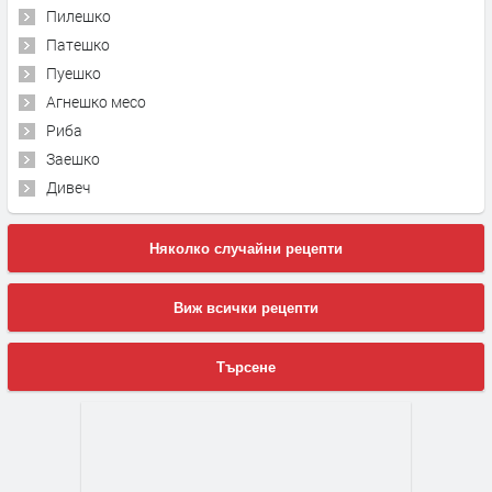
Пилешко
Патешко
Пуешко
Агнешко месо
Риба
Заешко
Дивеч
Няколко случайни рецепти
Виж всички рецепти
Търсене