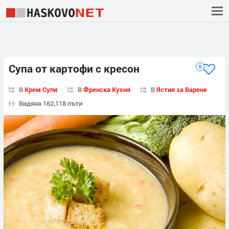
Супа от картофи с кресон
0
В
Крем Супи
В
Френска Кухня
В
Ястия за Варене
Видяна 162,118 пъти