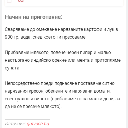
Сол
Начин на приготвяне
Сваряваме до омекване нарязаните картофи и лук в
900 гр. вода, след което ги пресоваме.
Прибавяме млякото, повече черен пипер и малко
настъргано индийско орехче или мента и притопляме
супата.
Непосредствено преди поднасяне поставяме ситно
нарязания кресон, обелените и нарязани домати,
евентуално и виното (прибавяме го на малки дози, за
да не се пресече млякото).
Източник:
gotvach.bg