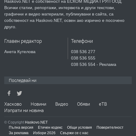
Haskovo.NET е собственост на ЕСКОМ МЕДИА ГРУП ООД.
Всички статии, репортажи, интервюта и други текстови,
преди 4 дни
графични и видео материали, публикувани в сайта, са
собственост на Haskovo.NET, освен ако изрично е посочено
ПРЕДЛАГА
Продавам парцел в гр. Хасково кв.
друго.
Хисаря до ток, вода,канализация,
асфалт 0889 537 426
Главен редактор
Телефони
преди 4 дни
Анета Кутелова
038 536 277
038 536 555
ПРЕДЛАГА
СГЛОБЯВАНЕ НА МЕБЕЛИ.
038 536 554 - Реклама
Последвай ни
преди 4 дни
ПРЕДЛАГА
Хасково
Новини
Видео
Обяви
еТВ
№4119 Едностаен обзаведен
Изпрати ни новина
апартамент под наем в кв.
Училищни, гр. Хасково.
© Copyright
Haskovo.NET
Пълна версия
Етичен кодекс
Общи условия
Поверителност
преди 4 дни
За реклама
Избори 2026
Свържи се с нас