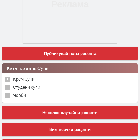
Публикувай нова рецепта
Категории в Супи
Крем Супи
Студени супи
Чорби
Няколко случайни рецепти
Виж всички рецепти