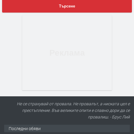
Търсене
Не се страхувай от провала. Не провалът, а ниската цел е
престъпление. Във великите опити е славно дори да се
провалиш. - Брус Лий
Последни обяви