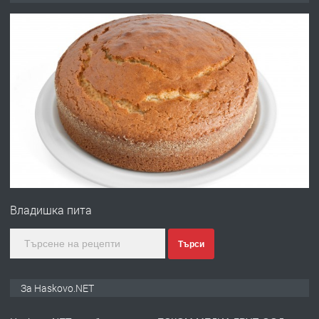
ОБОРУДВАН ТРИСТАЕН
АПАРТАМЕНТ В ЦЕНТЪРА НА ГР.
ХАСКОВО
преди 3 дни
ПРЕДЛАГА
Давам гараж под наем
преди 3 дни
ПРЕДЛАГА
№4120 Магазин/Офис под наем в кв.
Любен Каравелов, Хасково-близо до
Владишка пита
градската градина!
преди 3 дни
Търси
ПРЕДЛАГА
ПРОСТОРЕН ТРИСТАЕН
За Haskovo.NET
АПАРТАМЕНТ В НОВА СГРАДА КВ.
КУБА