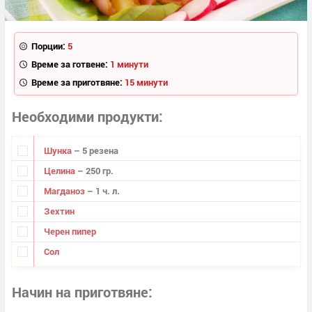
Порции:
5
Време за готвене:
1 минути
Време за приготвяне:
15 минути
Необходими продукти
Шунка
– 5 резена
Целина
– 250 гр.
Магданоз
– 1 ч. л.
Зехтин
Черен пипер
Сол
Начин на приготвяне