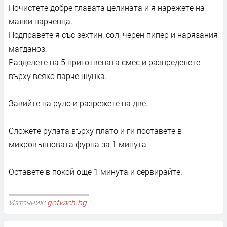
Почистете добре главата целината и я нарежете на
малки парченца.
Подправете я със зехтин, сол, черен пипер и нарязания
магданоз.
Разделете на 5 приготвената смес и разпределете
върху всяко парче шунка.
Завийте на руло и разрежете на две.
Сложете рулата върху плато и ги поставете в
микровълновата фурна за 1 минута.
Оставете в покой още 1 минута и сервирайте.
Източник:
gotvach.bg