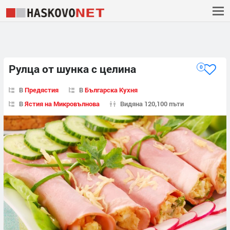
Рулца от шунка с целина
0
В
Предястия
В
Българска Кухня
В
Ястия на Микровълнова
Видяна 120,100 пъти