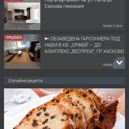
Езикова гимназия
преди 2 дни
ПРЕДЛАГА
🔑 ОБЗАВЕДЕНА ГАРСОНИЕРА ПОД
НАЕМ В КВ. „ОРФЕЙ“ – ДО
КОМПЛЕКС „ВЕСПРЕМ“, ГР. ХАСКОВО
преди 3 дни
ПРЕДЛАГА
НАПЪЛНО ОБЗАВЕДЕН И
Случайна рецепта
ОБОРУДВАН ТРИСТАЕН
АПАРТАМЕНТ В ЦЕНТЪРА НА ГР.
ХАСКОВО
преди 4 дни
ПРЕДЛАГА
Давам гараж под наем