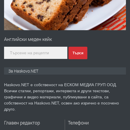
преди 4 дни
ПРЕДЛАГА
№4120 Магазин/Офис под наем в кв.
Любен Каравелов, Хасково-близо до
Английски меден кейк
градската градина!
преди 4 дни
Търси
ПРЕДЛАГА
ПРОСТОРЕН ТРИСТАЕН
За Haskovo.NET
АПАРТАМЕНТ В НОВА СГРАДА КВ.
КУБА
Haskovo.NET е собственост на ЕСКОМ МЕДИА ГРУП ООД.
Всички статии, репортажи, интервюта и други текстови,
преди 5 дни
графични и видео материали, публикувани в сайта, са
собственост на Haskovo.NET, освен ако изрично е посочено
ПРЕДЛАГА
Продавам парцел в гр. Хасково кв.
друго.
Хисаря до ток, вода,канализация,
асфалт 0889 537 426
Главен редактор
Телефони