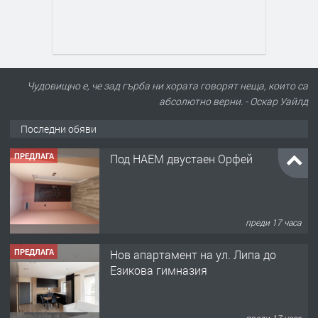
Чудовищно е, че зад гърба ни хората говорят неща, които са
абсолютно верни. - Оскар Уайлд
Последни обяви
ПРЕДЛАГА
Под НАЕМ двустаен Орфей
преди 17 часа
ПРЕДЛАГА
Нов апартамент на ул. Липа до
Езикова гимназия