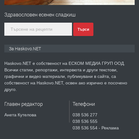
№4120 Магазин/Офис под наем в кв.
Любен Каравелов, Хасково-близо до
Здравословен есенен сладкиш
градската градина!
преди 2 дни
Търси
ПРЕДЛАГА
ПРОСТОРЕН ТРИСТАЕН
За Haskovo.NET
АПАРТАМЕНТ В НОВА СГРАДА КВ.
КУБА
Haskovo.NET е собственост на ЕСКОМ МЕДИА ГРУП ООД.
Всички статии, репортажи, интервюта и други текстови,
преди 3 дни
графични и видео материали, публикувани в сайта, са
собственост на Haskovo.NET, освен ако изрично е посочено
ПРЕДЛАГА
Продавам парцел в гр. Хасково кв.
друго.
Хисаря до ток, вода,канализация,
асфалт 0889 537 426
Главен редактор
Телефони
преди 3 дни
Анета Кутелова
038 536 277
038 536 555
ПРЕДЛАГА
СГЛОБЯВАНЕ НА МЕБЕЛИ.
038 536 554 - Реклама