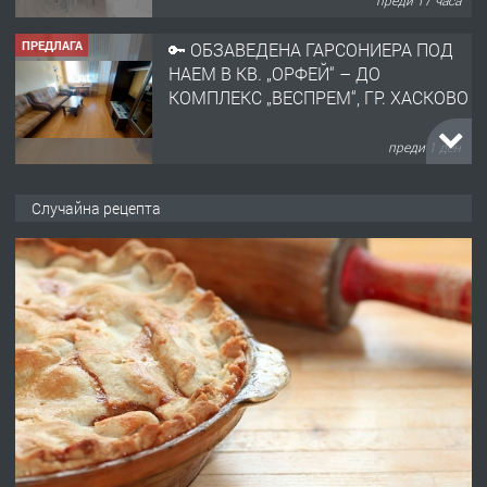
преди 17 часа
ПРЕДЛАГА
🔑 ОБЗАВЕДЕНА ГАРСОНИЕРА ПОД
НАЕМ В КВ. „ОРФЕЙ“ – ДО
КОМПЛЕКС „ВЕСПРЕМ“, ГР. ХАСКОВО
преди 1 ден
ПРЕДЛАГА
НАПЪЛНО ОБЗАВЕДЕН И
Случайна рецепта
ОБОРУДВАН ТРИСТАЕН
АПАРТАМЕНТ В ЦЕНТЪРА НА ГР.
ХАСКОВО
преди 2 дни
ПРЕДЛАГА
Давам гараж под наем
преди 2 дни
ПРЕДЛАГА