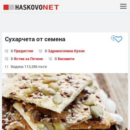
Сухарчета от семена
0
В
Предястия
В
Здравословна Кухня
В
Ястия за Печене
В
Бисквити
Видяна 113,386 пъти