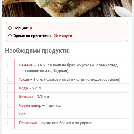
Порции:
15
Време за приготвяне:
20 минути
Необходими продукти
Семена
– 1 ч.ч. смлени на брашно (сусам, слънчоглед,
тиквени семки, бадеми)
Тахан
– 1 с.л. (какъвто имате - слънчогледов, сусамов)
Вода
– 2 с.л.
Кимион
– 1/2 ч.л.
Черен пипер
– 1 щипка
Сол
Розмарин
– риган или босилек за украса