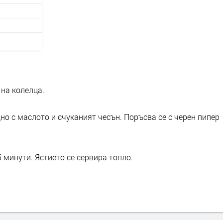
 на колелца.
но с маслото и счуканият чесън. Поръсва се с черен пипер
5 минути. Ястието се сервира топло.