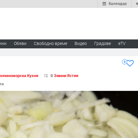
Календар
ини
Обяви
Свободно време
Видео
Градове
eTV
0
иземноморска Кухня
В
Зимни Ястия
ти