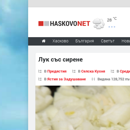
°C
28
Хасково
България
Светът
Нов
Лук със сирене
В
Предястия
В
Селска Кухня
В
Сред
В
Ястия за Задушаване
Видяна 128,752 пъ