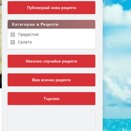
Публикувай нова рецепта
Категории в Рецепти
Предястия
Салати
Няколко случайни рецепти
Виж всички рецепти
Търсене