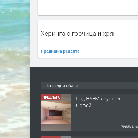
Херинга с горчица и хрян
Предишна рецепта
Последни обяви
ПРЕДЛАГА
Под НАЕМ двустаен
Орфей
преди 6 ч