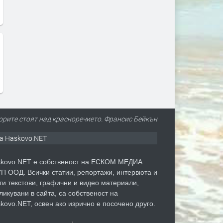
орите стоят над красноречието. Франсис Бейкън
а Haskovo.NET
kovo.NET е собственост на ЕСКОМ МЕДИА
П ООД. Всички статии, репортажи, интервюта и
ги текстови, графични и видео материали,
ликувани в сайта, са собственост на
kovo.NET, освен ако изрично е посочено друго.