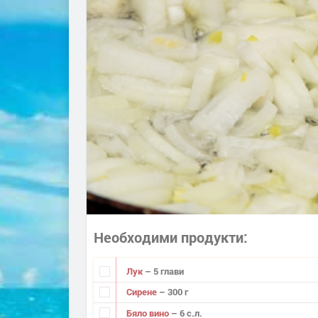
Необходими продукти
Лук
– 5 глави
Сирене
– 300 г
Бяло вино
– 6 с.л.