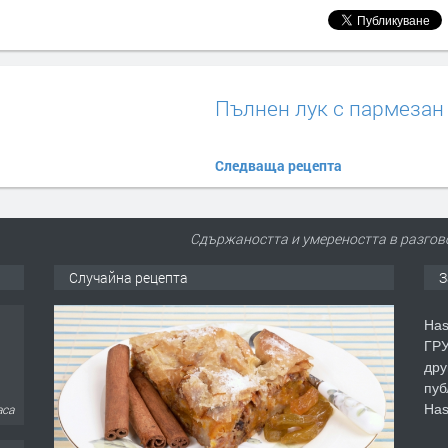
Пълнен лук с пармезан
Следваща рецепта
Сдържаността и умереността в разгов
Случайна рецепта
З
Has
ГРУ
дру
пуб
Has
аса