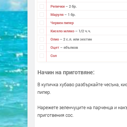
Репички
– 2 бр.
Маруля
– 1 бр.
Червен пипер
Кисело мляко
– 1/2 ч.ч.
Олио
– 2 с.л. или зехтин
Оцет
– ябълков
Сол
Начин на приготвяне
В купичка хубаво разбъркайте чесъна, кис
пипер.
Нарежете зеленчуците на парченца и накъ
приготвения сос.