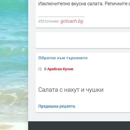
Изключително вкусна салата. Репичките 
Източник:
gotvach.bg
Обратно към търсенето
В
Арабска Кухня
Салата с нахут и чушки
Предишна рецепта