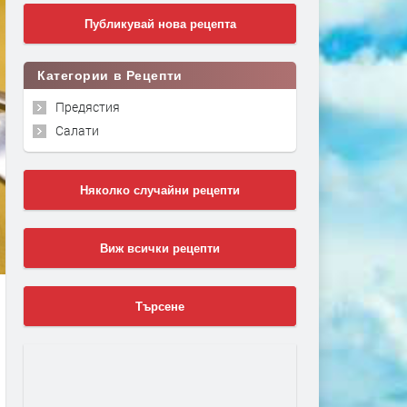
Публикувай нова рецепта
Категории в Рецепти
Предястия
Салати
Няколко случайни рецепти
Виж всички рецепти
Търсене