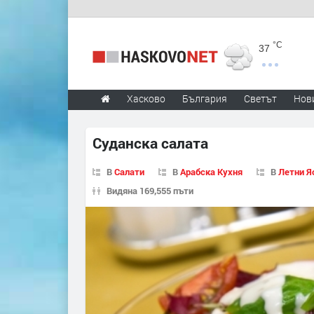
°C
37
Хасково
България
Светът
Нов
Суданска салата
В
Салати
В
Арабска Кухня
В
Летни Я
Видяна 169,555 пъти