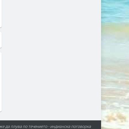
е да плува по течението - индианска поговорка