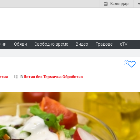
Календар
ини
Обяви
Свободно време
Видео
Градове
eTV
0
стия
В
Ястия без Термична Обработка