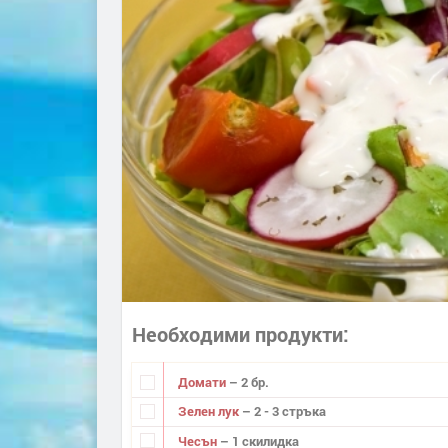
Необходими продукти
Домати
– 2 бр.
Зелен лук
– 2 - 3 стръка
Чесън
– 1 скилидка