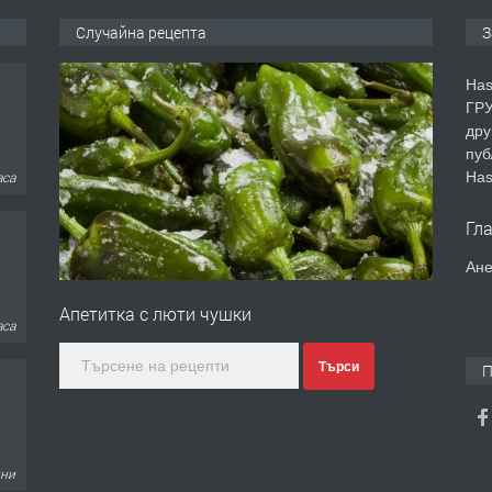
Случайна рецепта
З
Has
ГРУ
дру
пуб
Has
аса
Гл
Ане
Апетитка с люти чушки
аса
Търси
П
дни