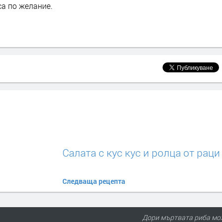
са по желание.
Салата с кус кус и ролца от раци
Следваща рецепта
Дори мъртвата риба мож