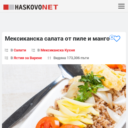
Мексиканска салата от пиле и манго
0
В
Салати
В
Мексиканска Кухня
В
Ястия за Варене
Видяна 173,306 пъти