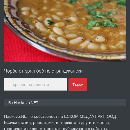
преди 3 дни
ПРЕДЛАГА
Давам гараж под наем
преди 3 дни
ПРЕДЛАГА
№4120 Магазин/Офис под наем в кв.
Любен Каравелов, Хасково-близо до
Чорба от зрял боб по странджански
градската градина!
преди 3 дни
Търси
ПРЕДЛАГА
ПРОСТОРЕН ТРИСТАЕН
За Haskovo.NET
АПАРТАМЕНТ В НОВА СГРАДА КВ.
КУБА
Haskovo.NET е собственост на ЕСКОМ МЕДИА ГРУП ООД.
Всички статии, репортажи, интервюта и други текстови,
преди 4 дни
графични и видео материали, публикувани в сайта, са