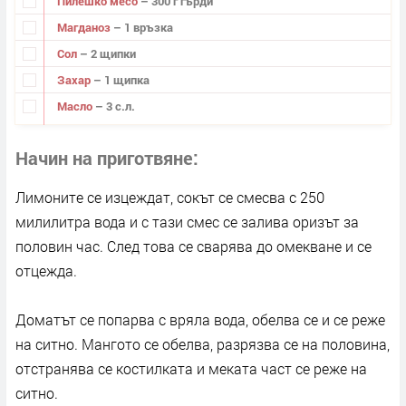
Пилешко месо
– 300 г гърди
Магданоз
– 1 връзка
Сол
– 2 щипки
Захар
– 1 щипка
Масло
– 3 с.л.
Начин на приготвяне
Лимоните се изцеждат, сокът се смесва с 250
милилитра вода и с тази смес се залива оризът за
половин час. След това се сварява до омекване и се
отцежда.
Доматът се попарва с вряла вода, обелва се и се реже
на ситно. Мангото се обелва, разрязва се на половина,
отстранява се костилката и меката част се реже на
ситно.