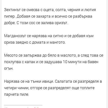
Зехтинът се смесва с оцета, солта, черния и лютия
пипер. Добавя се захарта и всичко се разбърква
добре. С този сос се залива оризът.
Магданозът се нарязва на ситно и се добавя към
ориза заедно с домата и мангото.
Месото се запържва до бяло в маслото, а след това се
похлупва с капак и се задушава 10 минути на бавен
огън.
Нарязва се на тънки ивици. Салатата се разпределя в
четири чинии, отгоре се разпределят още топлите
парчета пиле.