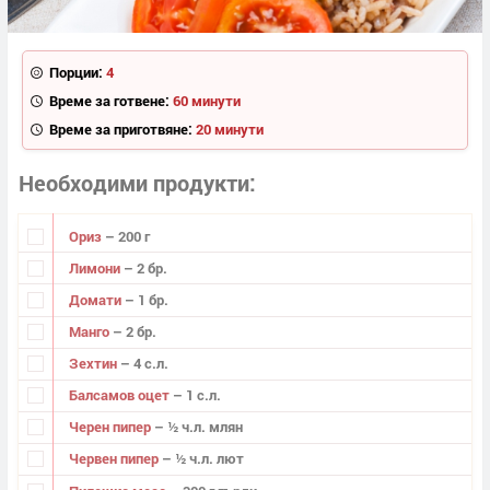
Порции:
4
Време за готвене:
60 минути
Време за приготвяне:
20 минути
Необходими продукти
Ориз
– 200 г
Лимони
– 2 бр.
Домати
– 1 бр.
Манго
– 2 бр.
Зехтин
– 4 с.л.
Балсамов оцет
– 1 с.л.
Черен пипер
– ½ ч.л. млян
Червен пипер
– ½ ч.л. лют