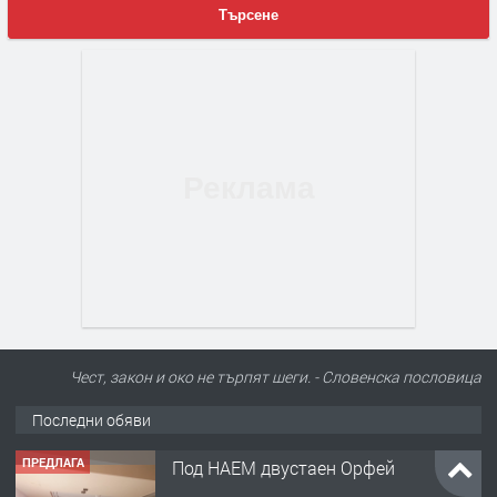
Търсене
Чест, закон и око не търпят шеги. - Словенскa пословица
Последни обяви
ПРЕДЛАГА
Под НАЕМ двустаен Орфей