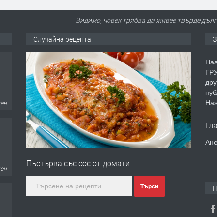
Видимо, човек трябва да живее твърде дълго
Случайна рецепта
З
Has
ГРУ
дру
пуб
Has
ден
Гл
Ане
Пъстърва със сос от домати
ден
Търси
П