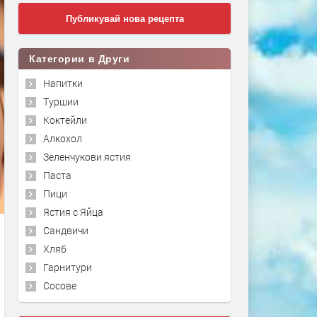
Публикувай нова рецепта
Категории в Други
Напитки
Туршии
Коктейли
Алкохол
Зеленчукови ястия
Паста
Пици
Ястия с Яйца
Сандвичи
Хляб
Гарнитури
Сосове