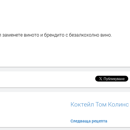
л заменете виното и брендито с безалкохолно вино.
Коктейл Том Колинс
Следваща рецепта