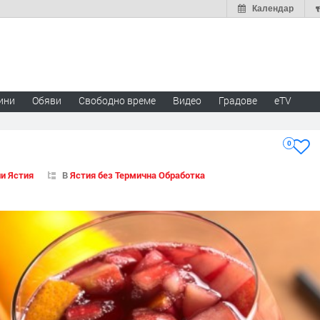
Календар
ини
Обяви
Свободно време
Видео
Градове
eTV
0
и Ястия
В
Ястия без Термична Обработка