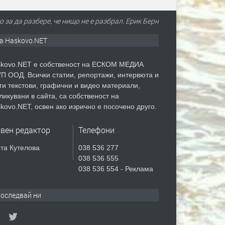
 за да разбере, че нищо не е разбрал. Ерик Берн
а Haskovo.NET
kovo.NET е собственост на ЕСКОМ МЕДИА
П ООД. Всички статии, репортажи, интервюта и
ги текстови, графични и видео материали,
ликувани в сайта, са собственост на
kovo.NET, освен ако изрично е посочено друго.
авен редактор
Телефони
та Кутелова
038 536 277
038 536 555
038 536 554 - Реклама
оследвай ни