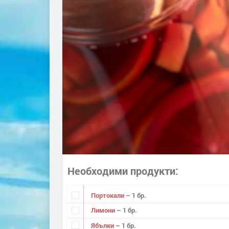
Необходими продукти
Портокали
– 1 бр.
Лимони
– 1 бр.
Ябълки
– 1 бр.