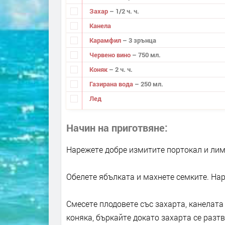
Захар
– 1/2 ч. ч.
Канела
Карамфил
– 3 зрънца
Червено вино
– 750 мл.
Коняк
– 2 ч. ч.
Газирана вода
– 250 мл.
Лед
Начин на приготвяне
Нарежете добре измитите портокал и лим
Обелете ябълката и махнете семките. Нар
Смесете плодовете със захарта, канелат
коняка, бъркайте докато захарта се разт