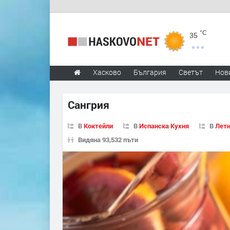
°C
35
Хасково
България
Светът
Нов
Сангрия
В
Коктейли
В
Испанска Кухня
В
Летн
Видяна 93,532 пъти