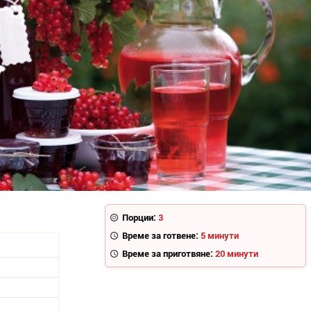
Порции:
3
Време за готвене:
5 минути
Време за приготвяне:
20 минути