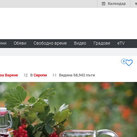
Календар
ини
Обяви
Свободно време
Видео
Градове
eTV
н
0
за Варене
В
Сиропи
Видяна 68,942 пъти