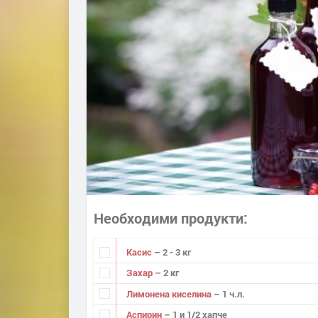
Необходими продукти
Касис
– 2 - 3 кг
Захар
– 2 кг
Лимонена киселина
– 1 ч.л.
Аспирин
– 1 и 1/2 хапче