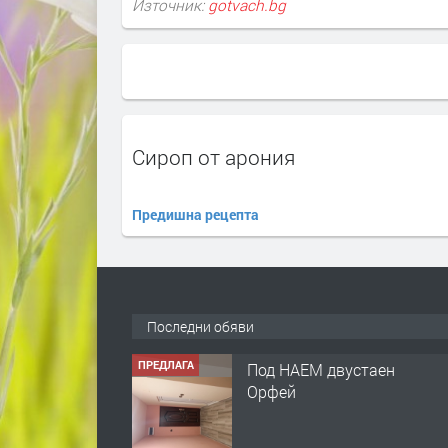
Източник:
gotvach.bg
Сироп от арония
Предишна рецепта
Последни обяви
ПРЕДЛАГА
Под НАЕМ двустаен
Орфей