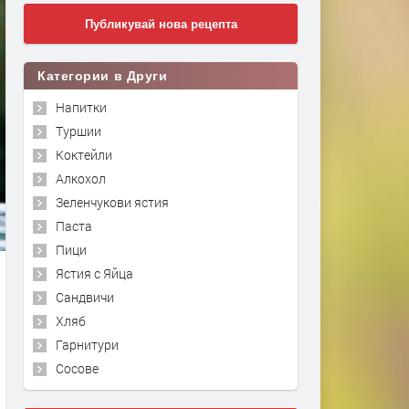
Публикувай нова рецепта
Категории в Други
Напитки
Туршии
Коктейли
Алкохол
Зеленчукови ястия
Паста
Пици
Ястия с Яйца
Сандвичи
Хляб
Гарнитури
Сосове