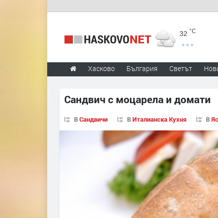
°C
32
Хасково
България
Светът
Нов
Сандвич с моцарела и домати
В
Сандвичи
В
Италианска Кухня
В
Яс