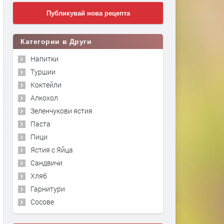
Публикувай нова рецепта
Категории в Други
Напитки
Туршии
Коктейли
Алкохол
Зеленчукови ястия
Паста
Пици
Ястия с Яйца
Сандвичи
Хляб
Гарнитури
Сосове