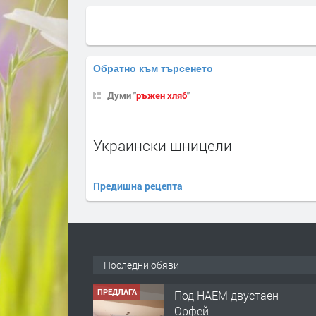
Обратно към търсенето
Думи "
ръжен хляб
"
Украински шницели
Предишна рецепта
Последни обяви
ПРЕДЛАГА
Под НАЕМ двустаен
Орфей