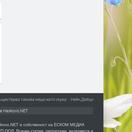
съществува такова нещо като скука. - Уейн Дайър
а Haskovo.NET
kovo.NET е собственост на ЕСКОМ МЕДИА
П ООД. Всички статии, репортажи, интервюта и