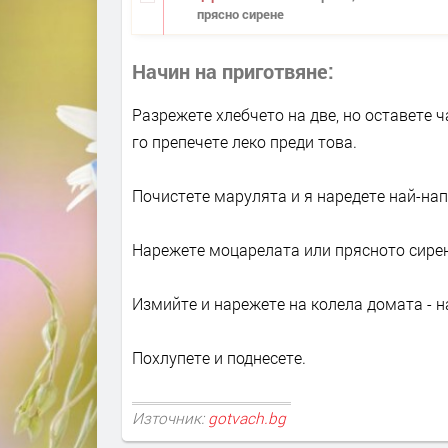
прясно сирене
Начин на приготвяне
Разрежете хлебчето на две, но оставете 
го препечете леко преди това.
Почистете марулята и я наредете най-нап
Нарежете моцарелата или прясното сирене
Измийте и нарежете на колела домата - на
Похлупете и поднесете.
Източник:
gotvach.bg