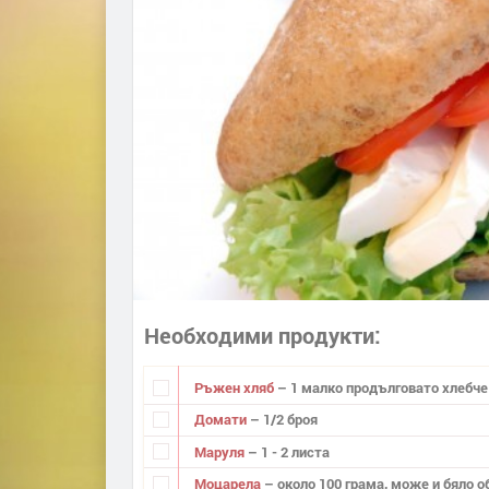
Необходими продукти
Ръжен хляб
– 1 малко продълговато хлебче
Домати
– 1/2 броя
Маруля
– 1 - 2 листа
Моцарела
– около 100 грама, може и бяло о