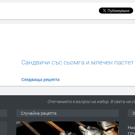
Сандвичи със сьомга и млечен пастет
Следваща рецепта
Отегчението е въпрос на избор. В света не 
Случайна рецепта
З
Has
ГРУ