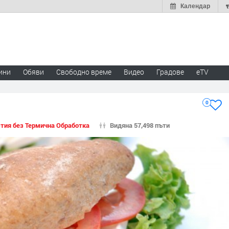
Календар
ини
Обяви
Свободно време
Видео
Градове
eTV
0
тия без Термична Обработка
Видяна 57,498 пъти