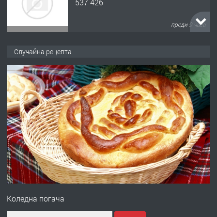
537 426
преди 9 часа
ПРЕДЛАГА
Давам обзаведено жилище за жена
Случайна рецепта
без брокери 0889 537 426
преди 9 часа
ПРЕДЛАГА
Под НАЕМ двустаен Орфей
преди 3 дни
ПРЕДЛАГА
Нов апартамент на ул. Липа до
Езикова гимназия
Коледна погача