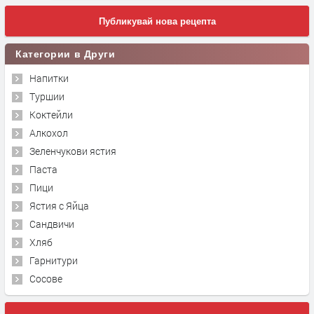
Публикувай нова рецепта
Категории в Други
Напитки
Туршии
Коктейли
Алкохол
Зеленчукови ястия
Паста
Пици
Ястия с Яйца
Сандвичи
Хляб
Гарнитури
Сосове