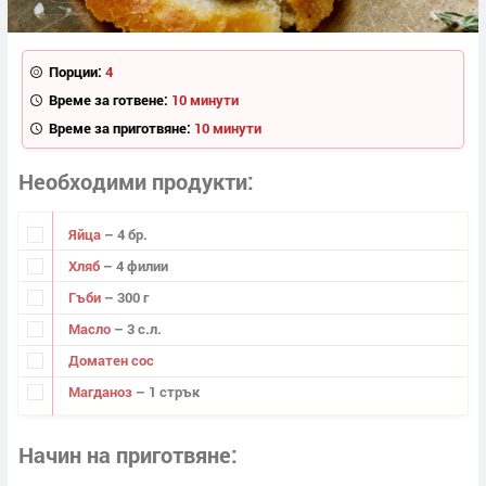
Порции:
4
Време за готвене:
10 минути
Време за приготвяне:
10 минути
Необходими продукти
Яйца
– 4 бр.
Хляб
– 4 филии
Гъби
– 300 г
Масло
– 3 с.л.
Доматен сос
Магданоз
– 1 стрък
Начин на приготвяне