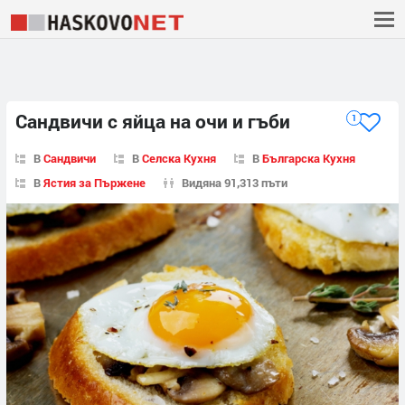
Сандвичи с яйца на очи и гъби
1
В
Сандвичи
В
Селска Кухня
В
Българска Кухня
В
Ястия за Пържене
Видяна 91,313 пъти