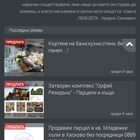
наричан съществуване, има нещо за което си струва да
живееш, и което несъмнено е силно като смъртта: това е
ЛЮБОВТА.- Хенрик Сенкевич
Последни обяви
ПРЕДЛАГА
Къртене на бани,кухни,стени, бетон,
панел ...!
преди 9 часа
ПРЕДЛАГА
Затворен комплекс "Орфей
Резидънс" - Парцели и къщи
преди 9 часа
ПРЕДЛАГА
Продавам парцел в кв. Младежки
хълм в Хасково без посредници 0889