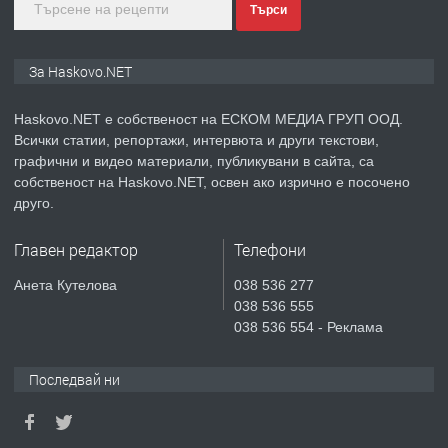
преди 3 дни
Търси
ПРЕДЛАГА
🔑 ОБЗАВЕДЕНА ГАРСОНИЕРА ПОД
За Haskovo.NET
НАЕМ В КВ. „ОРФЕЙ“ – ДО
КОМПЛЕКС „ВЕСПРЕМ“, ГР. ХАСКОВО
Haskovo.NET е собственост на ЕСКОМ МЕДИА ГРУП ООД.
Всички статии, репортажи, интервюта и други текстови,
преди 4 дни
графични и видео материали, публикувани в сайта, са
собственост на Haskovo.NET, освен ако изрично е посочено
ПРЕДЛАГА
НАПЪЛНО ОБЗАВЕДЕН И
друго.
ОБОРУДВАН ТРИСТАЕН
АПАРТАМЕНТ В ЦЕНТЪРА НА ГР.
Главен редактор
Телефони
ХАСКОВО
преди 5 дни
Анета Кутелова
038 536 277
038 536 555
ПРЕДЛАГА
Давам гараж под наем
038 536 554 - Реклама
Последвай ни
преди 5 дни