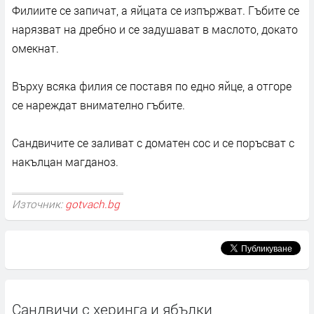
Филиите се запичат, а яйцата се изпържват. Гъбите се
нарязват на дребно и се задушават в маслото, докато
омекнат.
Върху всяка филия се поставя по едно яйце, а отгоре
се нареждат внимателно гъбите.
Сандвичите се заливат с доматен сос и се поръсват с
накълцан магданоз.
Източник:
gotvach.bg
Сандвичи с херинга и ябълки