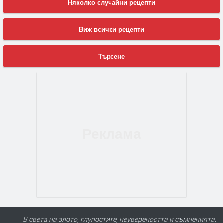
Няколко случайни рецепти
Виж всички рецепти
Търсене
В света на злото, глупостите, неувереността и съмненията,