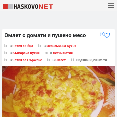
Омлет с домати и пушено месо
0
В
Ястия с Яйца
В
Икономична Кухня
В
Българска Кухня
В
Летни Ястия
В
Ястия за Пържене
В
Омлет
Видяна 88,208 пъти