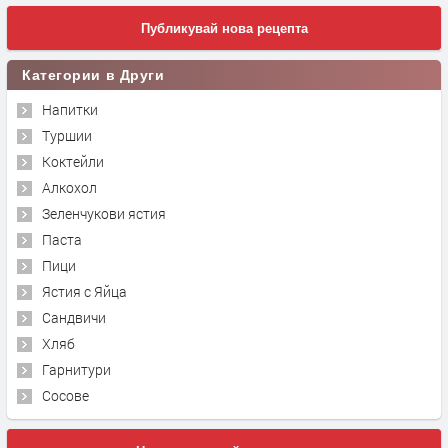
Публикувай нова рецепта
Категории в Други
Напитки
Туршии
Коктейли
Алкохол
Зеленчукови ястия
Паста
Пици
Ястия с Яйца
Сандвичи
Хляб
Гарнитури
Сосове