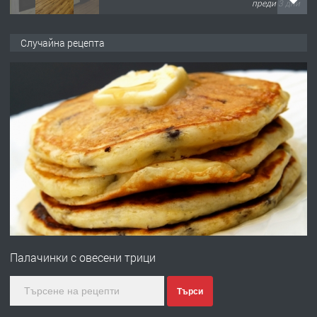
преди 3 дни
ПРЕДЛАГА
Давам гараж под наем
Случайна рецепта
преди 3 дни
ПРЕДЛАГА
№4120 Магазин/Офис под наем в кв.
Любен Каравелов, Хасково-близо до
градската градина!
преди 3 дни
ПРЕДЛАГА
ПРОСТОРЕН ТРИСТАЕН
АПАРТАМЕНТ В НОВА СГРАДА КВ.
Палачинки с овесени трици
КУБА
преди 4 дни
Търси