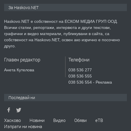
ПРЕДЛАГА
Продавам парцел в гр. Хасково кв.
За Haskovo.NET
Хисаря до ток, вода,канализация,
асфалт 0889 537 426
Haskovo.NET е собственост на ЕСКОМ МЕДИА ГРУП ООД.
Всички статии, репортажи, интервюта и други текстови,
преди 4 дни
графични и видео материали, публикувани в сайта, са
собственост на Haskovo.NET, освен ако изрично е посочено
ПРЕДЛАГА
СГЛОБЯВАНЕ НА МЕБЕЛИ.
друго.
Главен редактор
Телефони
преди 4 дни
Анета Кутелова
038 536 277
038 536 555
ПРЕДЛАГА
№4119 Едностаен обзаведен
038 536 554 - Реклама
апартамент под наем в кв.
Училищни, гр. Хасково.
Последвай ни
преди 4 дни
ПРЕДЛАГА
Хасково
Новини
Видео
Обяви
еТВ
Под НАЕМ двустаен Орфей
Изпрати ни новина