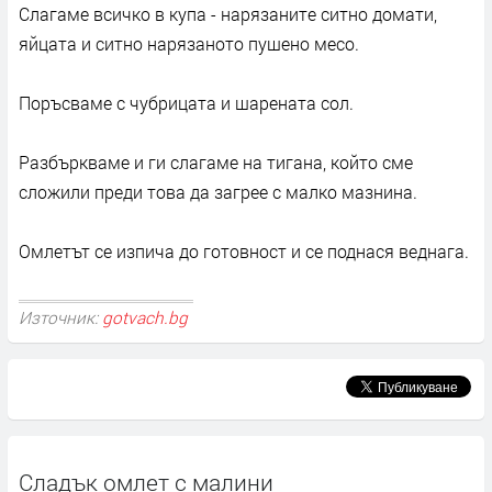
Слагаме всичко в купа - нарязаните ситно домати,
яйцата и ситно нарязаното пушено месо.
Поръсваме с чубрицата и шарената сол.
Разбъркваме и ги слагаме на тигана, който сме
сложили преди това да загрее с малко мазнина.
Омлетът се изпича до готовност и се поднася веднага.
Източник:
gotvach.bg
Сладък омлет с малини