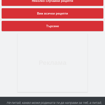
Няколко случайни рецепти
Виж всички рецепти
Търсене
Не питай, какво може родината ти да направи за теб, а питай,