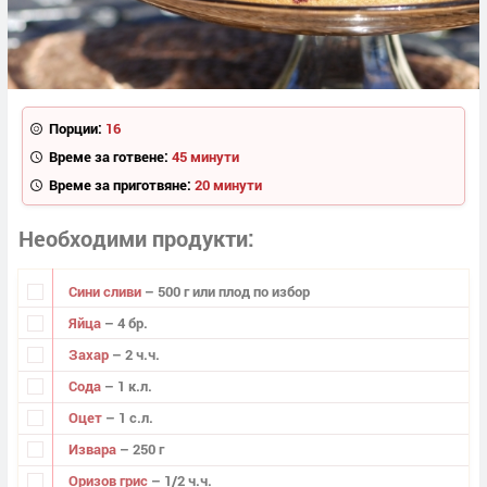
Порции:
16
Време за готвене:
45 минути
Време за приготвяне:
20 минути
Необходими продукти
Сини сливи
– 500 г или плод по избор
Яйца
– 4 бр.
Захар
– 2 ч.ч.
Сода
– 1 к.л.
Оцет
– 1 с.л.
Извара
– 250 г
Оризов грис
– 1/2 ч.ч.