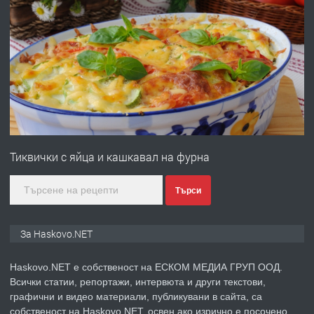
ПРЕДЛАГА
Под НАЕМ двустаен Орфей
преди 3 дни
ПРЕДЛАГА
Нов апартамент на ул. Липа до
Езикова гимназия
Тиквички с яйца и кашкавал на фурна
преди 3 дни
Търси
ПРЕДЛАГА
🔑 ОБЗАВЕДЕНА ГАРСОНИЕРА ПОД
За Haskovo.NET
НАЕМ В КВ. „ОРФЕЙ“ – ДО
КОМПЛЕКС „ВЕСПРЕМ“, ГР. ХАСКОВО
Haskovo.NET е собственост на ЕСКОМ МЕДИА ГРУП ООД.
Всички статии, репортажи, интервюта и други текстови,
преди 4 дни
графични и видео материали, публикувани в сайта, са
собственост на Haskovo.NET, освен ако изрично е посочено
ПРЕДЛАГА