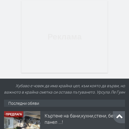
Хубаво е човек да има крайна цел, към която да върви, но
важното в крайна сметка си остава пътуването. Урсула Ле Гуин
Последни обяви
ПРЕДЛАГА
Къртене на бани,кухни,стени, бетон,
панел ...!