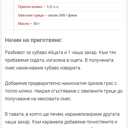
Прясно мляко
– 1/2 ч.ч.
Овесени трици
– около 300 г фини
Масло
– 50 г
Начин на приготвяне
Разбиват се хубаво яйцата и 1 чаша захар. Към тях
прибавяме содата, изгасена в оцета. В получената
смес намачкваме хубаво изварата.
Добавяме предварително накиснатия оризов грис с
топло мляко. Накрая сгъстяваме с овесените трици до
получаване на кексовата смес.
В тавата, в която ще печем, карамелизираме другата
чаша захар. Към карамела добавяме почистените и