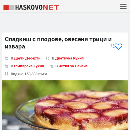
Сладкиш с плодове, овесени трици и
извара
0
В
Други Десерти
В
Диетична Кухня
В
Българска Кухня
В
Ястия за Печене
Видяна 158,383 пъти