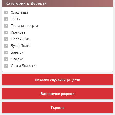
Категории в Десерти
Сладкиши
Торти
Тестени десерти
Кремове
Палачинки
Бутер Тесто
Баници
Сладко
Други Десерти
Няколко случайни рецепти
Виж всички рецепти
Търсене