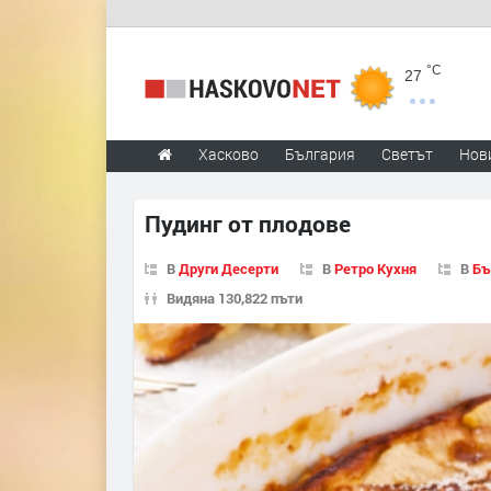
°C
27
Хасково
България
Светът
Нов
Пудинг от плодове
В
Други Десерти
В
Ретро Кухня
В
Бъ
Видяна 130,822 пъти