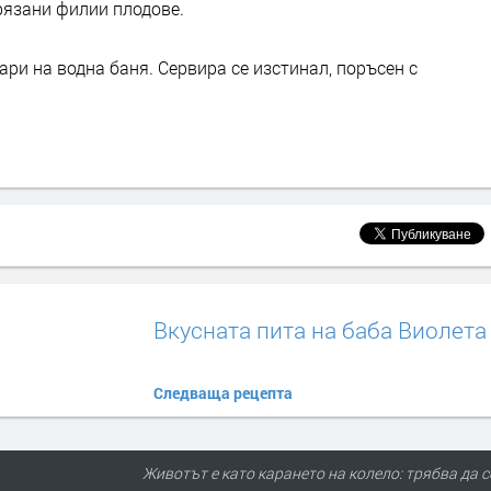
рязани филии плодове.
ари на водна баня. Сервира се изстинал, поръсен с
Вкусната пита на баба Виолета
Следваща рецепта
Животът е като карането на колело: трябва да с