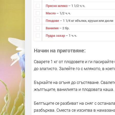
Прясно мляко
– 1 1/2 ч.ч.
Масло
– 1/2 ч.ч.
Плодове
– 1 1/4 кг ябълки, круши или дюли
Ванилия
– 2 бр.
Пудра захар
– 1 ч.ч.
Начин на приготвяне
Сварете 1 кг от плодовете и ги пасирайт
до златисто. Залейте го с млякото, в кое
Бъркайте на огъня до сгъстяване. Свалет
жълтъците, ванилията и плодовата каша. 
Белтъците се разбиват на сняг с останал
разбърква. Сместа се изсипва в намазана