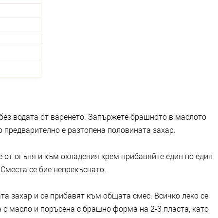
е без водата от варенето. Запържете брашното в маслото
то предварително е разтопена половината захар.
е от огъня и към охладения крем прибавяйте един по един
Сместа се бие непрекъснато.
ата захар и се прибавят към общата смес. Всичко леко се
 с масло и поръсена с брашно форма на 2-3 пласта, като