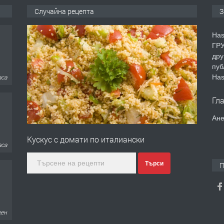
Случайна рецепта
З
Has
ГРУ
дру
пуб
Has
аса
Гл
Ане
Кускус с домати по италиански
аса
Търси
П
ден