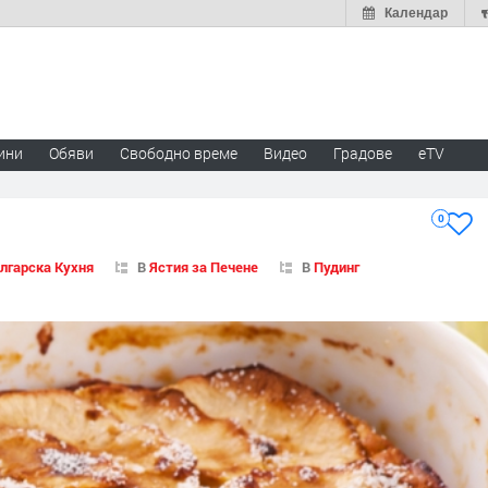
Календар
ини
Обяви
Свободно време
Видео
Градове
eTV
0
лгарска Кухня
В
Ястия за Печене
В
Пудинг