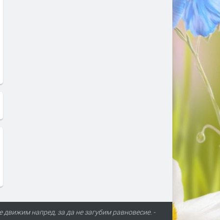
е движим напред, за да не загубим равновесие. -