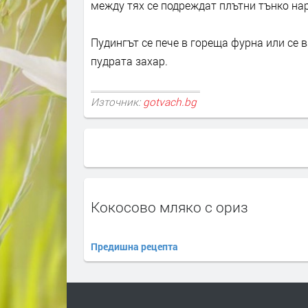
между тях се подреждат плътни тънко на
Пудингът се пече в гореща фурна или се в
пудрата захар.
Източник:
gotvach.bg
Кокосово мляко с ориз
Предишна рецепта