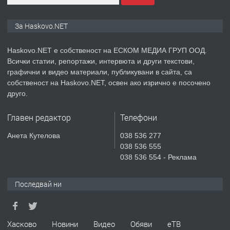
ПРЕДЛАГА
№4119 Едностаен обзаведен
За Haskovo.NET
апартамент под наем в кв.
Училищни, гр. Хасково.
Haskovo.NET е собственост на ЕСКОМ МЕДИА ГРУП ООД.
Всички статии, репортажи, интервюта и други текстови,
преди 3 дни
графични и видео материали, публикувани в сайта, са
собственост на Haskovo.NET, освен ако изрично е посочено
ПРЕДЛАГА
Къртене на бетон! Събаряне на
друго.
сгради!
Главен редактор
Телефони
преди 3 дни
Анета Кутелова
038 536 277
038 536 555
ПРЕДЛАГА
Апартамент за продажба
038 536 554 - Реклама
Последвай ни
преди 6 дни
Хасково
Новини
Видео
Обяви
еТВ