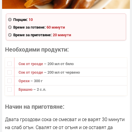
Порции:
10
Време за готвене:
60 минути
Време за приготвяне:
20 минути
Необходими продукти
Сок от грозде
– 200 мл от бяло
Сок от грозде
– 200 мл от червено
Орехи
– 300 г
Брашно
– 2 с.л.
Начин на приготвяне
Двата гроздови сока се смесват и се варят 30 минути
на слаб огън. Свалят се от огъня и се оставят да