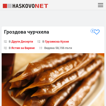
Гроздова чурчхела
0
В
Други Десерти
В
Грузинска Кухня
В
Ястия за Варене
Видяна 58,156 пъти