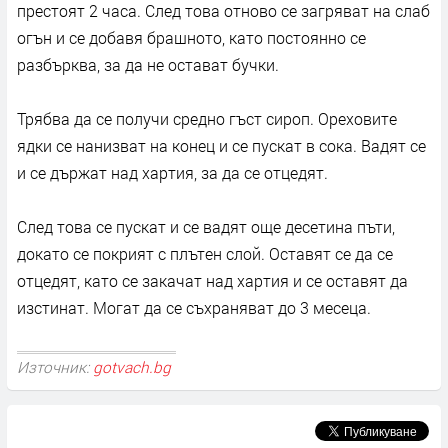
престоят 2 часа. След това отново се загряват на слаб
огън и се добавя брашното, като постоянно се
разбърква, за да не остават бучки.
Трябва да се получи средно гъст сироп. Ореховите
ядки се нанизват на конец и се пускат в сока. Вадят се
и се държат над хартия, за да се отцедят.
След това се пускат и се вадят още десетина пъти,
докато се покрият с плътен слой. Оставят се да се
отцедят, като се закачат над хартия и се оставят да
изстинат. Могат да се съхраняват до 3 месеца.
Източник:
gotvach.bg