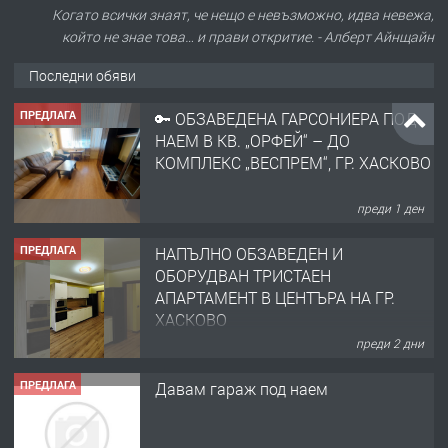
НАЕМ В КВ. „ОРФЕЙ“ – ДО
Когато всички знаят, че нещо е невъзможно, идва невежа,
КОМПЛЕКС „ВЕСПРЕМ“, ГР. ХАСКОВО
който не знае това… и прави откритие. - Алберт Айнщайн
Последни обяви
преди 1 ден
ПРЕДЛАГА
НАПЪЛНО ОБЗАВЕДЕН И
ОБОРУДВАН ТРИСТАЕН
АПАРТАМЕНТ В ЦЕНТЪРА НА ГР.
ХАСКОВО
преди 2 дни
ПРЕДЛАГА
Давам гараж под наем
преди 2 дни
ПРЕДЛАГА
№4120 Магазин/Офис под наем в кв.
Любен Каравелов, Хасково-близо до
градската градина!