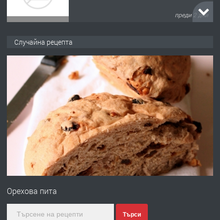
преди 2 дни
ПРЕДЛАГА
ПРОСТОРЕН ТРИСТАЕН
Случайна рецепта
АПАРТАМЕНТ В НОВА СГРАДА КВ.
КУБА
преди 3 дни
ПРЕДЛАГА
Продавам парцел в гр. Хасково кв.
Хисаря до ток, вода,канализация,
асфалт 0889 537 426
преди 3 дни
ПРЕДЛАГА
СГЛОБЯВАНЕ НА МЕБЕЛИ.
Орехова пита
преди 3 дни
Търси