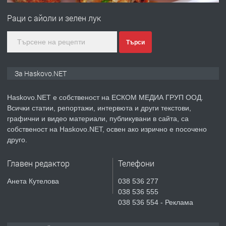
Любен Каравелов, Хасково-близо до
Раци с айоли и зелен лук
градската градина!
преди 2 дни
Търси
ПРЕДЛАГА
ПРОСТОРЕН ТРИСТАЕН
За Haskovo.NET
АПАРТАМЕНТ В НОВА СГРАДА КВ.
КУБА
Haskovo.NET е собственост на ЕСКОМ МЕДИА ГРУП ООД.
Всички статии, репортажи, интервюта и други текстови,
преди 3 дни
графични и видео материали, публикувани в сайта, са
собственост на Haskovo.NET, освен ако изрично е посочено
ПРЕДЛАГА
Продавам парцел в гр. Хасково кв.
друго.
Хисаря до ток, вода,канализация,
асфалт 0889 537 426
Главен редактор
Телефони
преди 3 дни
Анета Кутелова
038 536 277
038 536 555
ПРЕДЛАГА
СГЛОБЯВАНЕ НА МЕБЕЛИ.
038 536 554 - Реклама