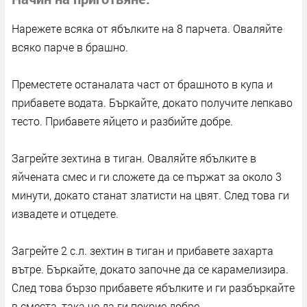
Нарежете всяка от ябълките на 8 парчета. Оваляйте
всяко парче в брашно.
Преместете останалата част от брашното в купа и
прибавете водата. Бъркайте, докато получите лепкаво
тесто. Прибавете яйцето и разбийте добре.
Загрейте зехтина в тиган. Оваляйте ябълките в
яйчената смес и ги сложете да се пържат за около 3
минути, докато станат златисти на цвят. След това ги
извадете и отцедете.
Загрейте 2 с.л. зехтин в тиган и прибавете захарта
вътре. Бъркайте, докато започне да се карамелизира.
След това бързо прибавете ябълките и ги разбъркайте
в сместа, така че да ги покрие добре.