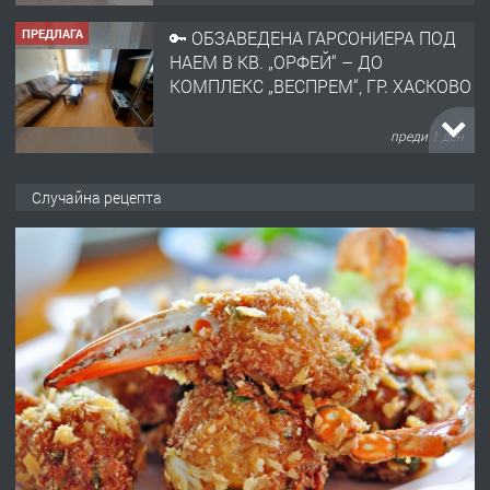
ПРЕДЛАГА
🔑 ОБЗАВЕДЕНА ГАРСОНИЕРА ПОД
НАЕМ В КВ. „ОРФЕЙ“ – ДО
КОМПЛЕКС „ВЕСПРЕМ“, ГР. ХАСКОВО
преди 1 ден
ПРЕДЛАГА
НАПЪЛНО ОБЗАВЕДЕН И
Случайна рецепта
ОБОРУДВАН ТРИСТАЕН
АПАРТАМЕНТ В ЦЕНТЪРА НА ГР.
ХАСКОВО
преди 2 дни
ПРЕДЛАГА
Давам гараж под наем
преди 2 дни
ПРЕДЛАГА
№4120 Магазин/Офис под наем в кв.