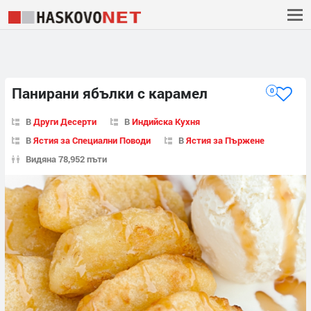
Панирани ябълки с карамел
0
В
Други Десерти
В
Индийска Кухня
В
Ястия за Специални Поводи
В
Ястия за Пържене
Видяна 78,952 пъти