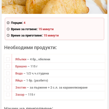
Порции:
4
Време за готвене:
15 минути
Време за приготвяне:
15 минути
Необходими продукти
Ябълки
– 4 бр., обелени
Брашно
– 115 г
Вода
– 1/2 ч.ч.студена
Яйца
– 1 бр. (разбито)
Зехтин
– за пържене + 2 с.л. за карамелизиране
Захар
– 115 г
Начин на приготвяне