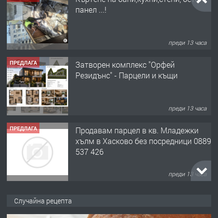
панел ...!
преди 13 часа
ПРЕДЛАГА
Затворен комплекс "Орфей
Резидънс" - Парцели и къщи
преди 13 часа
ПРЕДЛАГА
Продавам парцел в кв. Младежки
хълм в Хасково без посредници 0889
537 426
преди 13 часа
ПРЕДЛАГА
Давам обзаведено жилище за жена
Случайна рецепта
без брокери 0889 537 426