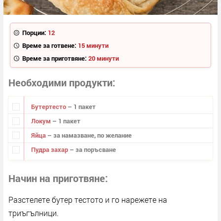
Порции:
12
Време за готвене:
15 минути
Време за приготвяне:
20 минути
Необходими продукти
Бутертесто
– 1 пакет
Локум
– 1 пакет
Яйца
– за намазване, по желание
Пудра захар
– за поръсване
Начин на приготвяне
Разстелете бутер тестото и го нарежете на
триъгълници.