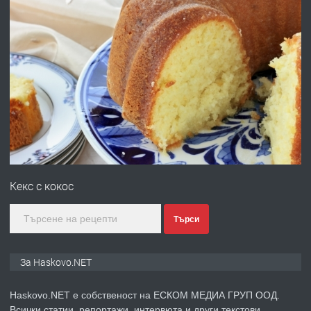
преди 13 часа
ПРЕДЛАГА
Под НАЕМ двустаен Орфей
преди 3 дни
ПРЕДЛАГА
Нов апартамент на ул. Липа до
Езикова гимназия
Кекс с кокос
преди 3 дни
Търси
ПРЕДЛАГА
🔑 ОБЗАВЕДЕНА ГАРСОНИЕРА ПОД
За Haskovo.NET
НАЕМ В КВ. „ОРФЕЙ“ – ДО
КОМПЛЕКС „ВЕСПРЕМ“, ГР. ХАСКОВО
Haskovo.NET е собственост на ЕСКОМ МЕДИА ГРУП ООД.
Всички статии, репортажи, интервюта и други текстови,