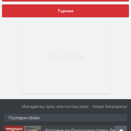
Търсене
Или вдигаш прах, или гълташ прах. - Хенри Кисинджър
Последни обяви
ПРЕДЛАГА
Къртене на бани,кухни,стени, бетон,