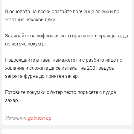
В основата на всеки слагайте парченце локум и по
желание някакви ядки.
Завивайте на кифлички, като притиснете краищата, да
не изтече локумът.
Подреждайте в тава, намажете ги с разбито яйце по
желание и сложете да се изпекат на 200 градуса
загрята фурна до приятен загар.
Готовите локумки с бутер тесто поръсете с пудра
захар.
Източник:
gotvach.bg