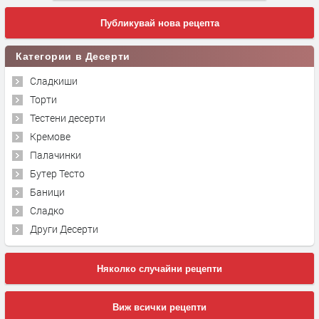
Публикувай нова рецепта
Категории в Десерти
Сладкиши
Торти
Тестени десерти
Кремове
Палачинки
Бутер Тесто
Баници
Сладко
Други Десерти
Няколко случайни рецепти
Виж всички рецепти