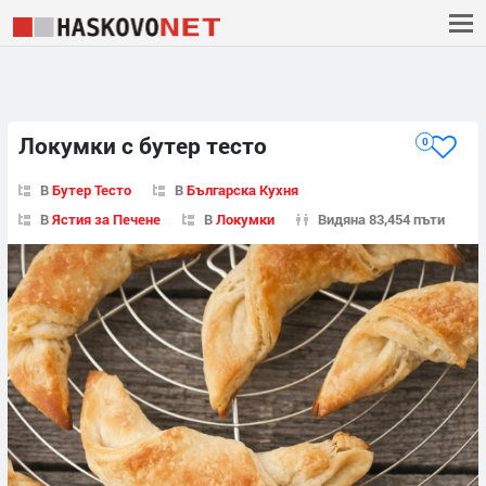
Локумки с бутер тесто
0
В
Бутер Тесто
В
Българска Кухня
В
Ястия за Печене
В
Локумки
Видяна 83,454 пъти