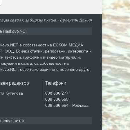
упа да сварят, забъркват каша. - Валентин Домил
а Haskovo.NET
kovo.NET е собственост на ЕСКОМ МЕДИА
П ООД. Всички статии, репортажи, интервюта и
ги текстови, графични и видео материали,
ликувани в сайта, са собственост на
kovo.NET, освен ако изрично е посочено друго.
авен редактор
Телефони
та Кутелова
038 536 277
038 536 555
038 536 554 - Реклама
оследвай ни