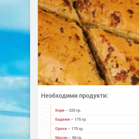
Необходими продукти
Кори
– 225 гр.
Бадеми
– 175 гр.
Орехи
– 175 гр.
Масло
– 90 гр.