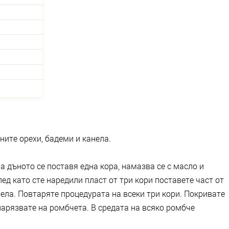
ните орехи, бадеми и канела.
а дъното се поставя една кора, намазва се с масло и
ед като сте наредили пласт от три кори поставете част от
нела. Повтаряте процедурата на всеки три кори. Покривате
нарязвате на ромбчета. В средата на всяко ромбче