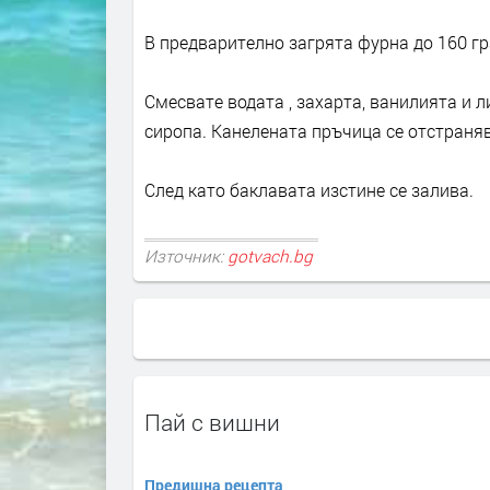
В предварително загрята фурна до 160 гр
Смесвате водата , захарта, ванилията и 
сиропа. Канелената пръчица се отстраняв
След като баклавата изстине се залива.
Източник:
gotvach.bg
Пай с вишни
Предишна рецепта