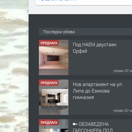
Последни обяви
ПРЕДЛАГА
Нов апартамент на ул.
Липа до Езикова
гимназия
преди 20 ч
ПРЕДЛАГА
🔑 ОБЗАВЕДЕНА
ГАРСОНИЕРА ПОД
НАЕМ В КВ. „ОРФЕЙ“ –
ДО КОМПЛЕКС
„ВЕСПРЕМ“, ГР.
преди 2 
ХАСКОВО
ПРЕДЛАГА
НАПЪЛНО ОБЗАВЕДЕН
И ОБОРУДВАН