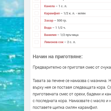
Канела
– 1 с. л.
Карамфил
– 1/2 к. л. - млян
Захар
– 500 гр.
Вода
– 1 1/2 ч.
Ванилия
– 1/2 пръчица
Лимонов сок
– 2 с. л.
Начин на приготвяне
Предварително се приготвя смес от счука
Тавата за печене се намазва с мазнина. Н
върху нея се поставя следващата кора. Сл
приготвената смес от орехи, бадеми и ка
с последната кора. Намазвате с масло и 
поставете щипка смлян карамфил.