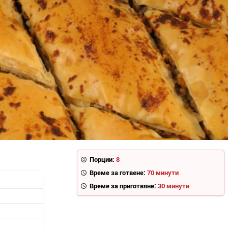
Порции:
8
Време за готвене:
70 минути
Време за приготвяне:
30 минути