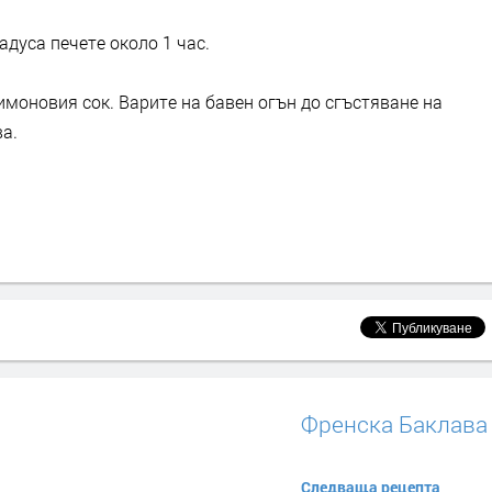
адуса печете около 1 час.
лимоновия сок. Варите на бавен огън до сгъстяване на
а.
Френска Баклава
Следваща рецепта