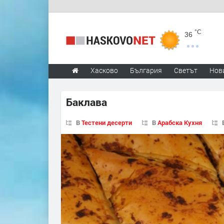
°C
36
Хасково
България
Светът
Нов
Баклава
В
Тестени десерти
В
Арабска Кухня