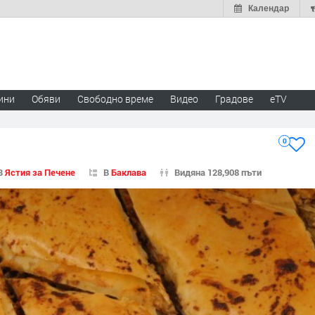
Календар
ини
Обяви
Свободно време
Видео
Градове
eTV
0
В
Ястия за Печене
В
Баклава
Видяна 128,908 пъти