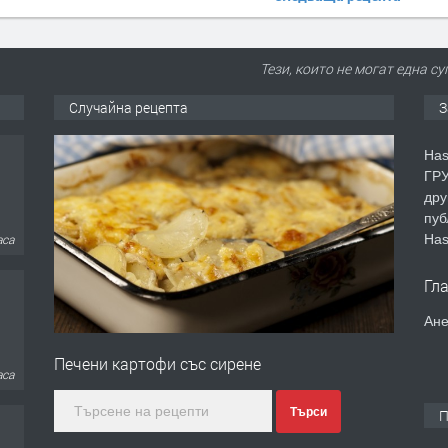
Тези, които не могат една с
Случайна рецепта
З
Has
ГРУ
дру
пуб
Has
аса
Гл
Ане
Печени картофи със сирене
дни
Търси
П