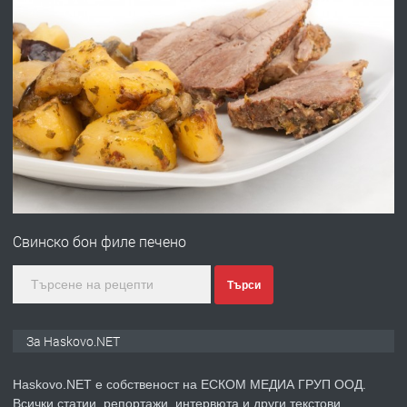
ХАСКОВО
преди 4 дни
ПРЕДЛАГА
Давам гараж под наем
преди 4 дни
ПРЕДЛАГА
№4120 Магазин/Офис под наем в кв.
Любен Каравелов, Хасково-близо до
Свинско бон филе печено
градската градина!
преди 4 дни
Търси
ПРЕДЛАГА
ПРОСТОРЕН ТРИСТАЕН
За Haskovo.NET
АПАРТАМЕНТ В НОВА СГРАДА КВ.
КУБА
Haskovo.NET е собственост на ЕСКОМ МЕДИА ГРУП ООД.
Всички статии, репортажи, интервюта и други текстови,
преди 4 дни