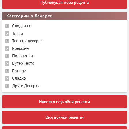
Публикувай нова рецепта
Категории в Десерти
Сладкиши
Торти
Тестени десерти
Кремове
Палачинки
Бутер Тесто
Баници
Сладко
Други Десерти
Няколко случайни рецепти
Виж всички рецепти