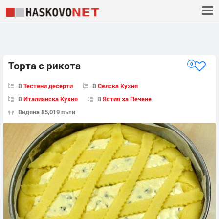
Торта с рикота
0
В
Тестени десерти
В
Селска Кухня
В
Италианска Кухня
В
Ястия за Печене
Видяна 85,019 пъти