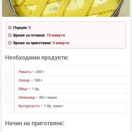
Порции:
5
Време за готвене:
15 минути
Време за приготвяне:
5 минути
Необходими продукти
Рикота
– 250 г
Захар
– 100 г
Яйца
– 1 бр.
Шоколад
– 50 г черен
Бутертесто
– 1 бр. пакет
Начин на приготвяне