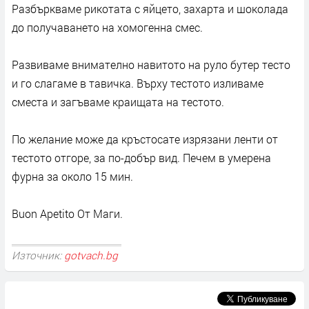
Разбъркваме рикотата с яйцето, захарта и шоколада
до получаването на хомогенна смес.
Развиваме внимателно навитото на руло бутер тесто
и го слагаме в тавичка. Върху тестото изливаме
сместа и загъваме краищата на тестото.
По желание може да кръстосате изрязани ленти от
тестото отгоре, за по-добър вид. Печем в умерена
фурна за около 15 мин.
Buon Apetito От Маги.
Източник:
gotvach.bg