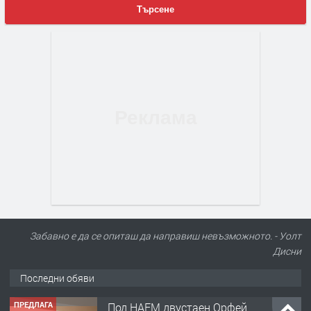
Търсене
Забавно е да се опиташ да направиш невъзможното. - Уолт
Дисни
Последни обяви
ПРЕДЛАГА
Под НАЕМ двустаен Орфей