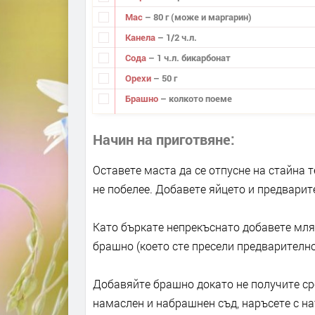
Мас
– 80 г (може и маргарин)
Канела
– 1/2 ч.л.
Сода
– 1 ч.л. бикарбонат
Орехи
– 50 г
Брашно
– колкото поеме
Начин на приготвяне
Оставете маста да се отпусне на стайна 
не побелее. Добавете яйцето и предварит
Като бъркате непрекъснато добавете мля
брашно (което сте пресели предварително
Добавяйте брашно докато не получите ср
намаслен и набрашнен съд, наръсете с на