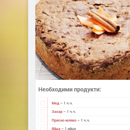
Необходими продукти
Мед
– 1 ч.ч.
Захар
– 1 ч.ч.
Прясно мляко
– 1 ч.ч.
Яйца
– 1 яйце