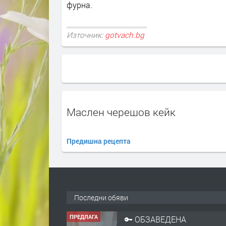
фурна.
Източник:
gotvach.bg
Маслен черешов кейк
Предишна рецепта
ПРЕДЛАГА
🔑 ОБЗАВЕДЕНА
ГАРСОНИЕРА ПОД
НАЕМ В КВ. „ОРФЕЙ“ –
ДО КОМПЛЕКС
Последни обяви
„ВЕСПРЕМ“, ГР.
преди 20 ч
ХАСКОВО