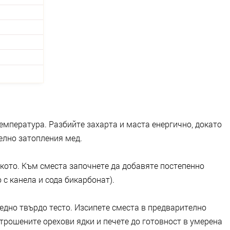
температура. Разбийте захарта и маста енергично, докато
елно затопления мед.
кото. Към сместа започнете да добавяте постепенно
 с канела и сода бикарбонат).
едно твърдо тесто. Изсипете сместа в предварително
трошените орехови ядки и печете до готовност в умерена