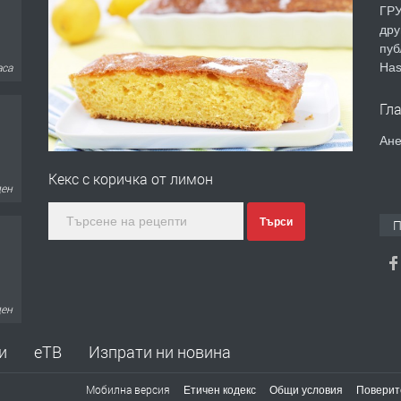
ГРУ
дру
пуб
Has
ден
Гл
Ане
Кекс с коричка от лимон
ден
Търси
П
ден
и
еТВ
Изпрати ни новина
Мобилна версия
Етичен кодекс
Общи условия
Поверит