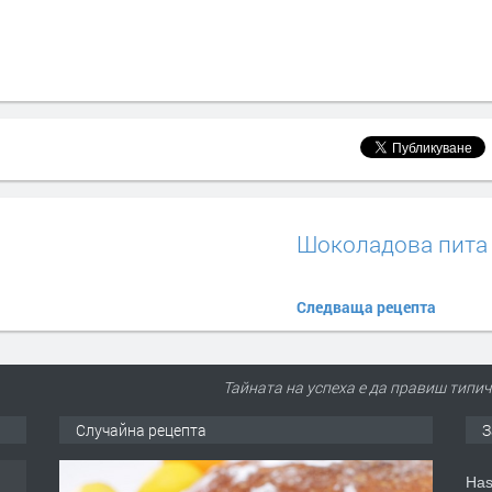
Шоколадова пита
Следваща рецепта
Тайната на успеха е да правиш типич
Случайна рецепта
З
аса
Has