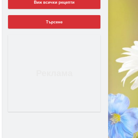
Виж всички рецепти
Търсене