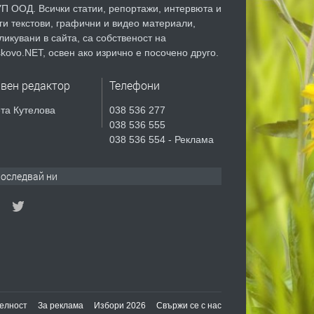
П ООД. Всички статии, репортажи, интервюта и
ги текстови, графични и видео материали,
ликувани в сайта, са собственост на
kovo.NET, освен ако изрично е посочено друго.
авен редактор
Телефони
та Кутелова
038 536 277
038 536 555
038 536 554 - Реклама
оследвай ни
елност
За реклама
Избори 2026
Свържи се с нас