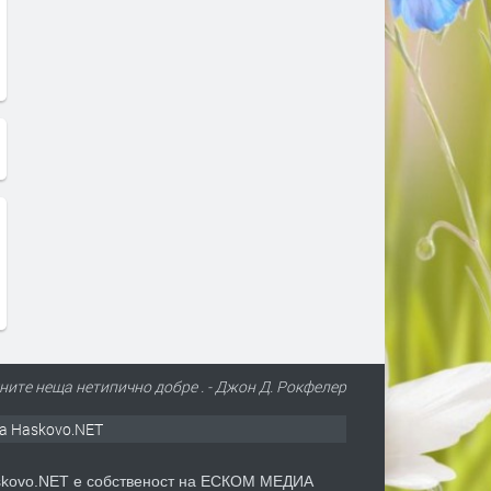
ните неща нетипично добре . - Джон Д. Рокфелер
а Haskovo.NET
kovo.NET е собственост на ЕСКОМ МЕДИА