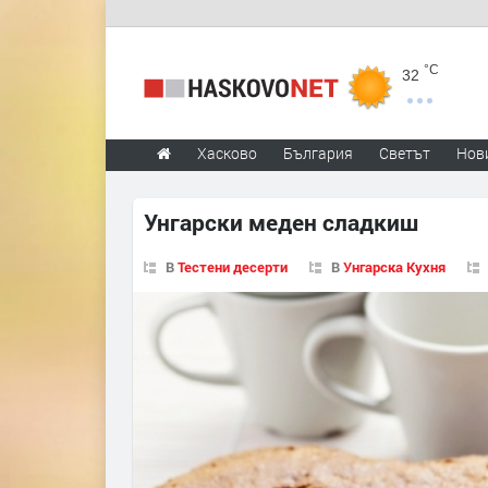
°C
32
Хасково
България
Светът
Нов
Унгарски меден сладкиш
В
Тестени десерти
В
Унгарска Кухня