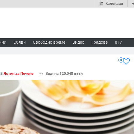
Календар
ини
Обяви
Свободно време
Видео
Градове
eTV
0
В
Ястия за Печене
Видяна 120,048 пъти