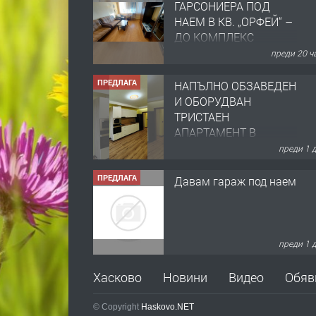
ПРЕДЛАГА
НАПЪЛНО ОБЗАВЕДЕН
И ОБОРУДВАН
ТРИСТАЕН
АПАРТАМЕНТ В
ЦЕНТЪРА НА ГР.
преди 1 
ХАСКОВО
ПРЕДЛАГА
Давам гараж под наем
преди 1 
ПРЕДЛАГА
№4120 Магазин/Офис
под наем в кв. Любен
Каравелов, Хасково-
близо до градската
градина!
преди 1 
Хасково
Новини
Видео
Обяв
ПРЕДЛАГА
ПРОСТОРЕН ТРИСТАЕН
АПАРТАМЕНТ В НОВА
© Copyright
Haskovo.NET