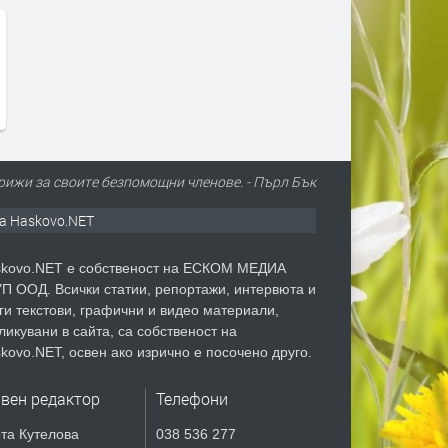
грижи за своите безпомощни членове. - Пърл Бък
а Haskovo.NET
kovo.NET е собственост на ЕСКОМ МЕДИА
П ООД. Всички статии, репортажи, интервюта и
ги текстови, графични и видео материали,
ликувани в сайта, са собственост на
kovo.NET, освен ако изрично е посочено друго.
авен редактор
Телефони
та Кутелова
038 536 277