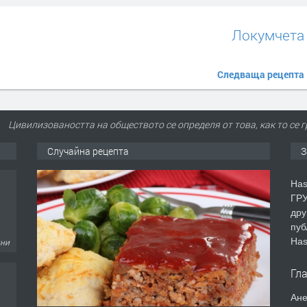
Локумчета
Следваща рецепта
Цивилизоваността на обществото се определя от това, как то се 
Случайна рецепта
З
Has
ГРУ
дру
пуб
Has
дни
Гл
Ане