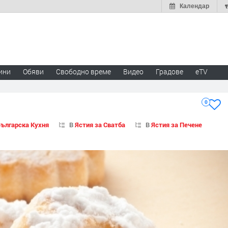
Календар
ини
Обяви
Свободно време
Видео
Градове
eTV
0
ългарска Кухня
В
Ястия за Сватба
В
Ястия за Печене