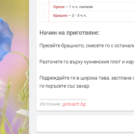
Орехи
– 1 ч.ч. смлени
Брашно
– 2 - 3 ч.ч.
Начин на приготвяне
Пресейте брашното, смесете го с останал
Разточете го върху кухненския плот и из
Подреждайте ги в широка тава, застлана с
ги поръсете със захар.
Източник:
gotvach.bg