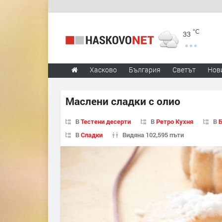
°C
33
Хасково
България
Светът
Нов
Маслени сладки с олио
В
Тестени десерти
В
Ретро Кухня
В
Б
В
Сладки
Видяна 102,595 пъти