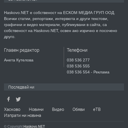
АПАРТАМЕНТ В НОВА СГРАДА КВ.
КУБА
Haskovo.NET е собственост на ЕСКОМ МЕДИА ГРУП ООД.
Всички статии, репортажи, интервюта и други текстови,
преди 4 дни
графични и видео материали, публикувани в сайта, са
собственост на Haskovo.NET, освен ако изрично е посочено
ПРЕДЛАГА
Продавам парцел в гр. Хасково кв.
друго.
Хисаря до ток, вода,канализация,
асфалт 0889 537 426
Главен редактор
Телефони
преди 4 дни
Анета Кутелова
038 536 277
038 536 555
ПРЕДЛАГА
СГЛОБЯВАНЕ НА МЕБЕЛИ.
038 536 554 - Реклама
Последвай ни
преди 4 дни
ПРЕДЛАГА
Хасково
Новини
Видео
Обяви
еТВ
№4119 Едностаен обзаведен
Изпрати ни новина
апартамент под наем в кв.
Училищни, гр. Хасково.
© Copyright
Haskovo.NET