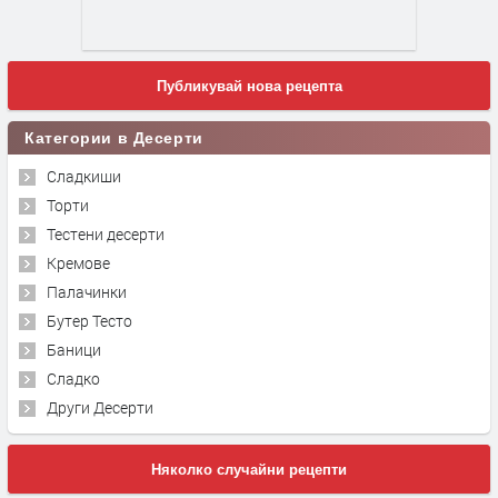
Публикувай нова рецепта
Категории в Десерти
Сладкиши
Торти
Тестени десерти
Кремове
Палачинки
Бутер Тесто
Баници
Сладко
Други Десерти
Няколко случайни рецепти