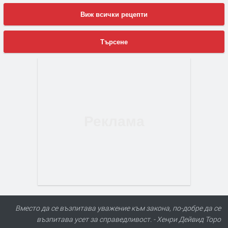
Виж всички рецепти
Търсене
Вместо да се възпитава уважение към закона, по-добре да се
възпитава усет за справедливост. - Хенри Дейвид Торо