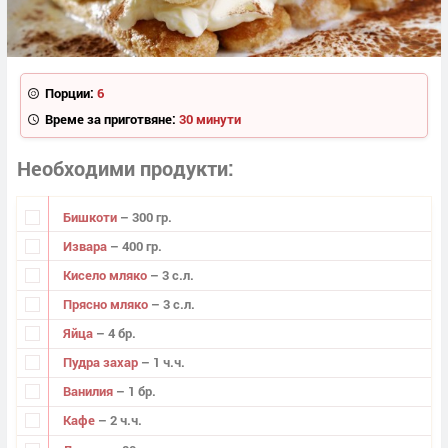
Порции:
6
Време за приготвяне:
30 минути
Необходими продукти
Бишкоти
– 300 гр.
Извара
– 400 гр.
Кисело мляко
– 3 с.л.
Прясно мляко
– 3 с.л.
Яйца
– 4 бр.
Пудра захар
– 1 ч.ч.
Ванилия
– 1 бр.
Кафе
– 2 ч.ч.