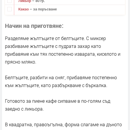
Ликьор
– 80 гр.
Какао
– за поръсване
Начин на приготвяне
Разделяме жълтъците от белтъците. С миксер
разбиваме жълтъците с пудрата захар като
прибавяме към тях постепенно изварата, киселото и
прясно мляко.
Белтъците, разбити на сняг, прибавяме постепенно
към жълтъците, като разбъркваме с бъркалка.
Готовото за пиене кафе сипваме в по-голям съд
заедно с ликьора.
В квадратна, правоъгълна, форма слагаме на дъното