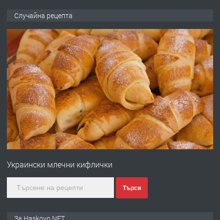
ПРЕДЛАГА
НАПЪЛНО ОБЗАВЕДЕН И
Случайна рецепта
ОБОРУДВАН ТРИСТАЕН
АПАРТАМЕНТ В ЦЕНТЪРА НА ГР.
ХАСКОВО
преди 3 дни
ПРЕДЛАГА
Давам гараж под наем
преди 3 дни
ПРЕДЛАГА
№4120 Магазин/Офис под наем в кв.
Любен Каравелов, Хасково-близо до
Украински млечни кифлички
градската градина!
преди 3 дни
Търси
ПРЕДЛАГА
ПРОСТОРЕН ТРИСТАЕН
За Haskovo.NET