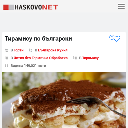
Тирамису по български
2
В
Торти
В
Българска Кухня
В
Ястия без Термична Обработка
В
Тирамису
Видяна 149,021 пъти