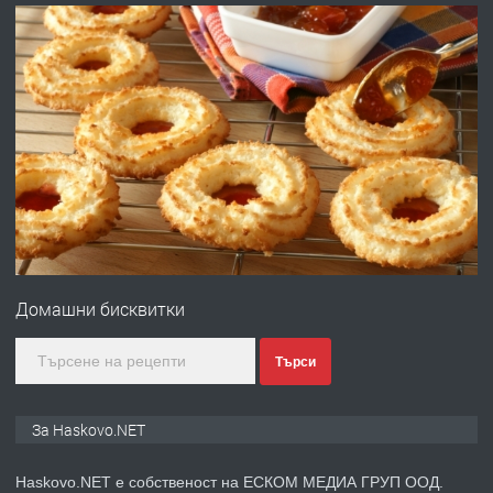
АПАРТАМЕНТ В ЦЕНТЪРА НА ГР.
ХАСКОВО
преди 5 дни
ПРЕДЛАГА
Давам гараж под наем
преди 5 дни
ПРЕДЛАГА
№4120 Магазин/Офис под наем в кв.
Любен Каравелов, Хасково-близо до
Домашни бисквитки
градската градина!
преди 5 дни
Търси
ПРЕДЛАГА
ПРОСТОРЕН ТРИСТАЕН
За Haskovo.NET
АПАРТАМЕНТ В НОВА СГРАДА КВ.
КУБА
Haskovo.NET е собственост на ЕСКОМ МЕДИА ГРУП ООД.