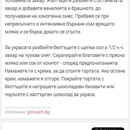
половината захар. Жълтъците разбийте с останалата
захар и добавете ванилията и брашното, до
получаване на хомогенна смес. Прибавя се при
непрекъснато и интензивно бъркане към врящото
мляко и се бърка докато се сгъсти.
За украсата разбийте белтъците с щипка сол и 1/2 ч.ч.
захар на пухкав сняг. Сиропирайте блатовете с прясно
мляко или сок от компот - според предпочитанията.
Намажете ги с крема, за да споите тортата. Ако остане
крем, намажете я отгоре. Покрийте тортата с
белтъците и натрошете шоколадови бисквити или
поръсете с настърган шоколад за украса.
Източник:
gotvach.bg