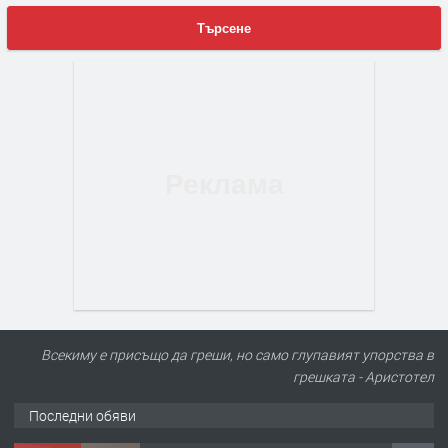
Търсене
Всекиму е присъщо да греши, но само глупавият упорства в
грешката - Аристотел
Последни обяви