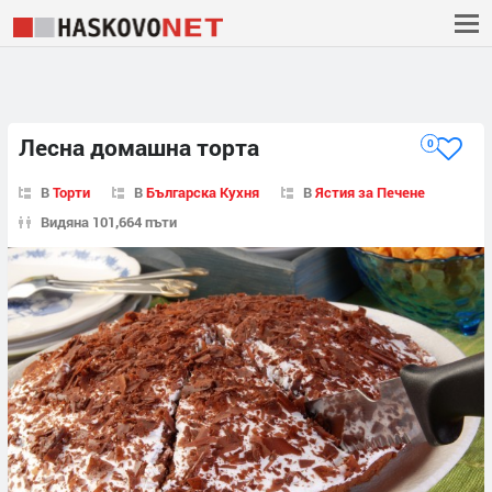
Лесна домашна торта
0
В
Торти
В
Българска Кухня
В
Ястия за Печене
Видяна 101,664 пъти