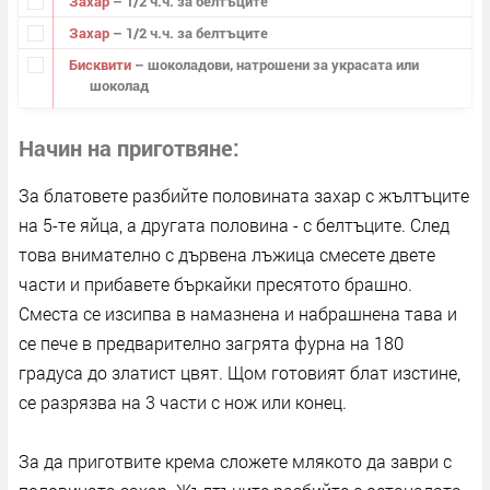
Захар
– 1/2 ч.ч. за белтъците
Захар
– 1/2 ч.ч. за белтъците
Бисквити
– шоколадови, натрошени за украсата или
шоколад
Начин на приготвяне
За блатовете разбийте половината захар с жълтъците
на 5-те яйца, а другата половина - с белтъците. След
това внимателно с дървена лъжица смесете двете
части и прибавете бъркайки пресятото брашно.
Сместа се изсипва в намазнена и набрашнена тава и
се пече в предварително загрята фурна на 180
градуса до златист цвят. Щом готовият блат изстине,
се разрязва на 3 части с нож или конец.
За да приготвите крема сложете млякото да заври с