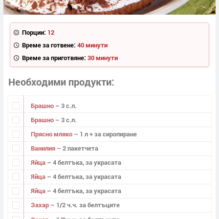
Порции:
12
Време за готвене:
40 минути
Време за приготвяне:
30 минути
Необходими продукти
Брашно
– 3 с.л.
Брашно
– 3 с.л.
Прясно мляко
– 1 л + за сиропиране
Ванилия
– 2 пакетчета
Яйца
– 4 белтъка, за украсата
Яйца
– 4 белтъка, за украсата
Яйца
– 4 белтъка, за украсата
Захар
– 1/2 ч.ч. за белтъците