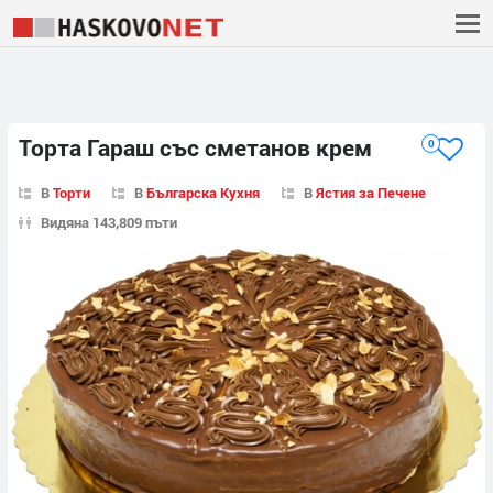
Торта Гараш със сметанов крем
0
В
Торти
В
Българска Кухня
В
Ястия за Печене
Видяна 143,809 пъти