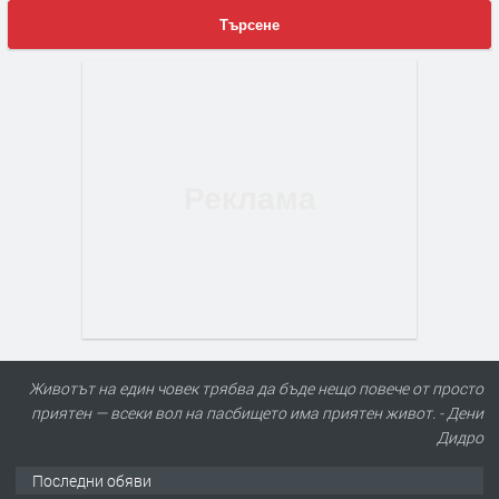
Търсене
Животът на един човек трябва да бъде нещо повече от просто
приятен — всеки вол на пасбището има приятен живот. - Дени
Дидро
Последни обяви