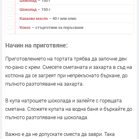
Шоколад
– 150 г
Шоколад
– 150 г
Какаово масло
– 40 г или олио
Кокос
– стърготини за поръсване
Начин на приготвяне
Приготовлението на тортата трябва да започне ден
по-рано с крем. Смесете сметаната и захарта в съд на
котлона да се загреят при непрекъснато бъркане, до
пълното разтопяване на захарта.
В купа натрошете шоколада и залейте с горещата
сметана. Сложете купата на водна баня и бъркайте до
пълното разтопяване на шоколада.
Важно е да не допускате сместа да заври. Така