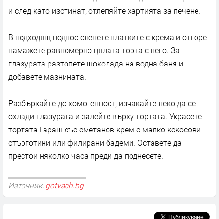
и след като изстинат, отлепяйте хартията за печене.
В подходящ поднос слепете платките с крема и отгоре
намажете равномерно цялата торта с него. За
глазурата разтопете шоколада на водна баня и
добавете мазнината.
Разбъркайте до хомогенност, изчакайте леко да се
охлади глазурата и залейте върху тортата. Украсете
тортата Гараш със сметанов крем с малко кокосови
стърготини или филирани бадеми. Оставете да
престои няколко часа преди да поднесете.
Източник:
gotvach.bg