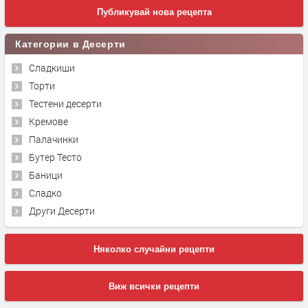
Публикувай нова рецепта
Категории в Десерти
Сладкиши
Торти
Тестени десерти
Кремове
Палачинки
Бутер Тесто
Баници
Сладко
Други Десерти
Няколко случайни рецепти
Виж всички рецепти