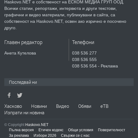
Haskovo.NET е собственост на ЕСКОМ МЕДИА ГРУП ООД.
Всички статии, репортажи, интервюта и други текстови,
преди 4 дни
графични и видео материали, публикувани в сайта, са
собственост на Haskovo.NET, освен ако изрично е посочено
ПРЕДЛАГА
Продавам парцел в гр. Хасково кв.
друго.
Хисаря до ток, вода,канализация,
асфалт 0889 537 426
Главен редактор
Телефони
преди 4 дни
Анета Кутелова
038 536 277
038 536 555
ПРЕДЛАГА
СГЛОБЯВАНЕ НА МЕБЕЛИ.
038 536 554 - Реклама
Последвай ни
преди 4 дни
ПРЕДЛАГА
Хасково
Новини
Видео
Обяви
еТВ
№4119 Едностаен обзаведен
Изпрати ни новина
апартамент под наем в кв.
Училищни, гр. Хасково.
© Copyright
Haskovo.NET
Пълна версия
Етичен кодекс
Общи условия
Поверителност
преди 4 дни
За реклама
Избори 2026
Свържи се с нас