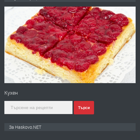
ОБОРУДВАН ТРИСТАЕН
АПАРТАМЕНТ В ЦЕНТЪРА НА ГР.
ХАСКОВО
преди 3 дни
ПРЕДЛАГА
Давам гараж под наем
преди 3 дни
ПРЕДЛАГА
№4120 Магазин/Офис под наем в кв.
Любен Каравелов, Хасково-близо до
Кухен
градската градина!
преди 3 дни
Търси
ПРЕДЛАГА
ПРОСТОРЕН ТРИСТАЕН
За Haskovo.NET
АПАРТАМЕНТ В НОВА СГРАДА КВ.
КУБА