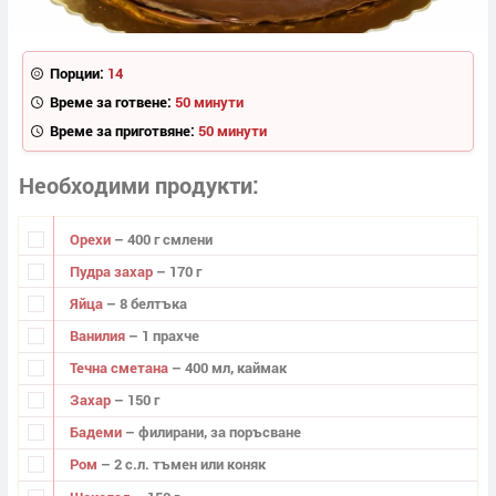
Порции:
14
Време за готвене:
50 минути
Време за приготвяне:
50 минути
Необходими продукти
Орехи
– 400 г смлени
Пудра захар
– 170 г
Яйца
– 8 белтъка
Ванилия
– 1 прахче
Течна сметана
– 400 мл, каймак
Захар
– 150 г
Бадеми
– филирани, за поръсване
Ром
– 2 с.л. тъмен или коняк