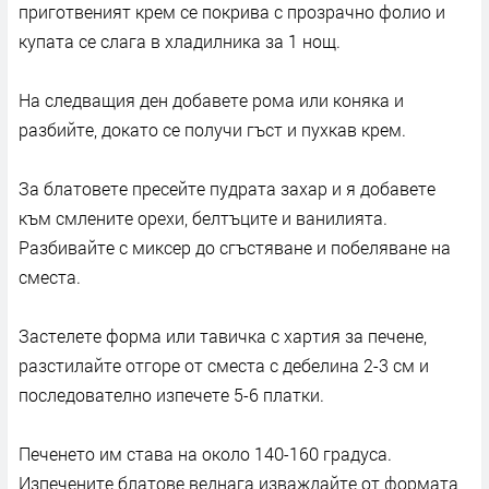
приготвеният крем се покрива с прозрачно фолио и
купата се слага в хладилника за 1 нощ.
На следващия ден добавете рома или коняка и
разбийте, докато се получи гъст и пухкав крем.
За блатовете пресейте пудрата захар и я добавете
към смлените орехи, белтъците и ванилията.
Разбивайте с миксер до сгъстяване и побеляване на
сместа.
Застелете форма или тавичка с хартия за печене,
разстилайте отгоре от сместа с дебелина 2-3 см и
последователно изпечете 5-6 платки.
Печенето им става на около 140-160 градуса.
Изпечените блатове веднага изваждайте от формата