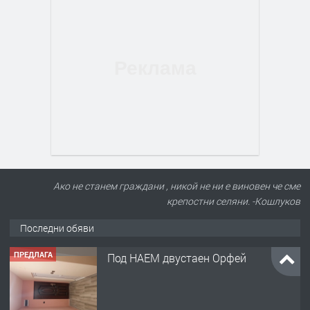
Ако не станем граждани , никой не ни е виновен че сме
крепостни селяни. -Кошлуков
Последни обяви
ПРЕДЛАГА
Под НАЕМ двустаен Орфей