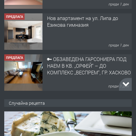
преди 1 ден
ПРЕДЛАГА
Нов апартамент на ул. Липа до
Езикова гимназия
преди 1 ден
ПРЕДЛАГА
🔑 ОБЗАВЕДЕНА ГАРСОНИЕРА ПОД
НАЕМ В КВ. „ОРФЕЙ“ – ДО
КОМПЛЕКС „ВЕСПРЕМ“, ГР. ХАСКОВО
преди 3 дни
ПРЕДЛАГА
НАПЪЛНО ОБЗАВЕДЕН И
Случайна рецепта
ОБОРУДВАН ТРИСТАЕН
АПАРТАМЕНТ В ЦЕНТЪРА НА ГР.
ХАСКОВО
преди 4 дни