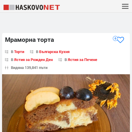
Мраморна торта
0
В
Торти
В
Българска Кухня
В
Ястия за Рожден Ден
В
Ястия за Печене
Видяна 139,841 пъти