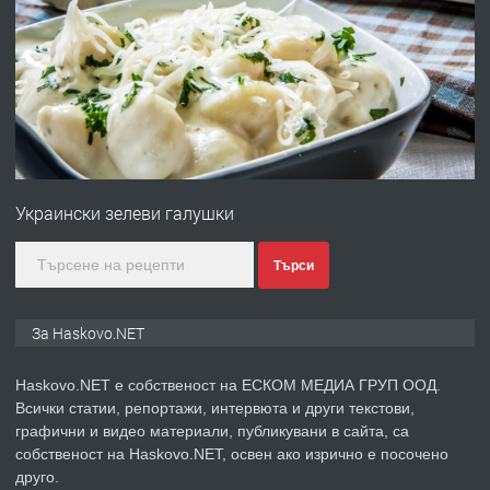
ПРЕДЛАГА
Давам гараж под наем
преди 4 дни
ПРЕДЛАГА
№4120 Магазин/Офис под наем в кв.
Любен Каравелов, Хасково-близо до
Украински зелеви галушки
градската градина!
преди 4 дни
Търси
ПРЕДЛАГА
ПРОСТОРЕН ТРИСТАЕН
За Haskovo.NET
АПАРТАМЕНТ В НОВА СГРАДА КВ.
КУБА
Haskovo.NET е собственост на ЕСКОМ МЕДИА ГРУП ООД.
Всички статии, репортажи, интервюта и други текстови,
преди 5 дни
графични и видео материали, публикувани в сайта, са
собственост на Haskovo.NET, освен ако изрично е посочено
ПРЕДЛАГА
Продавам парцел в гр. Хасково кв.
друго.
Хисаря до ток, вода,канализация,