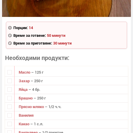
Порции:
14
Време за готвене:
50 минути
Време за приготвяне:
30 минути
Необходими продукти
Масло
– 125 г
Захар
– 250 г
Яйца
– 4 бр.
Брашно
– 250 г
Прясно мляко
– 1/2 ч.ч.
Ванилия
Какао
– 1 с.л.
Бакпулвер
– 1/2 пакетче