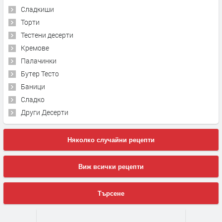
Сладкиши
Торти
Тестени десерти
Кремове
Палачинки
Бутер Тесто
Баници
Сладко
Други Десерти
Няколко случайни рецепти
Виж всички рецепти
Търсене