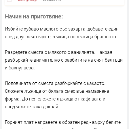
Начин на приготвяне
Избийте хубаво маслото със захарта, добавете един
след друг жълтъците, лъжица по лъжица брашното.
Разредете сместа с млякото с ванилията. Накрая
разбъркайте внимателно с разбитите на сняг белтъци
и бакпулвера.
Половината от сместа разбъркайте с какаото.
Сложете лъжица от бялата смес във намазнена
форма. До нея сложете лъжица от кафявата и
продължете така докрай.
Горният плат направете в обратен ред - върху белите