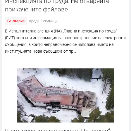
Инспекцията по труда: Не отваряйте
прикачените файлове
България
преди 2 седмици
В Изпълнителна агенция (ИА) „Главна инспекция по труда“
(ГИТ) постъпи информация за разпространение на електронни
съобщения, в които неправомерно се използва името на
институцията. Това съобщиха от пр...
Шест месеца след случая „Петрохан“: