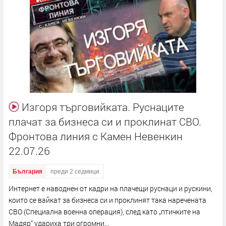
Изгоря търговийката. Руснаците
плачат за бизнеса си и проклинат СВО.
Фронтова линия с Камен Невенкин
22.07.26
България
преди 2 седмици
Интернет е наводнен от кадри на плачещи руснаци и рускини,
които се вайкат за бизнеса си и проклинят така наречената
СВО (Специална военна операция), след като „птичките на
Мадяр“ удариха три огромни...