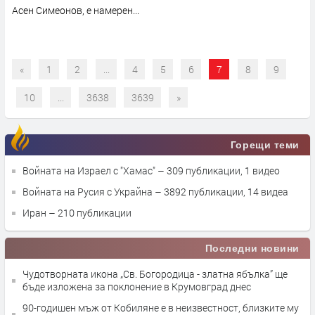
Асен Симеонов, е намерен...
«
1
2
...
4
5
6
7
8
9
10
...
3638
3639
»
Горещи теми
Войната на Израел с "Хамас"
– 309 публикации, 1 видео
Войната на Русия с Украйна
– 3892 публикации, 14 видеа
Иран
– 210 публикации
Последни новини
Чудотворната икона „Св. Богородица - златна ябълка” ще
бъде изложена за поклонение в Крумовград днес
90-годишен мъж от Кобиляне е в неизвестност, близките му