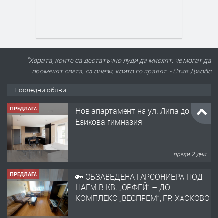
"Хората, които са достатъчно луди да мислят, че могат да
променят света, са онези, които го правят. - Стив Джобс
Последни обяви
ПРЕДЛАГА
Нов апартамент на ул. Липа до
Езикова гимназия
преди 2 дни
ПРЕДЛАГА
🔑 ОБЗАВЕДЕНА ГАРСОНИЕРА ПОД
НАЕМ В КВ. „ОРФЕЙ“ – ДО
КОМПЛЕКС „ВЕСПРЕМ“, ГР. ХАСКОВО