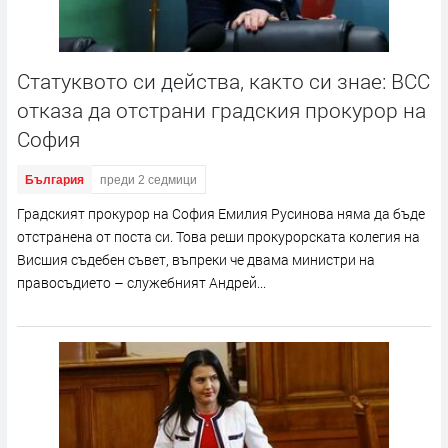
Статуквото си действа, както си знае: ВСС
отказа да отстрани градския прокурор на
София
България
преди 2 седмици
Градският прокурор на София Емилия Русинова няма да бъде
отстранена от поста си. Това реши прокурорската колегия на
Висшия съдебен съвет, въпреки че двама министри на
правосъдието – служебният Андрей...