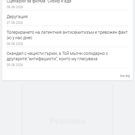
Сценарий за филма “Сибир и ада”
08.08.2026
Деругация
07.08.2026
Толерирането на латентния антисемитизъм е тревожен факт
(и) у нас днес
06.08.2026
Скандал с нацисти гърми, а Той мълчи солидарно с
другарите “антифашисти”, които му гласуваха
05.08.2026
ivo.bg