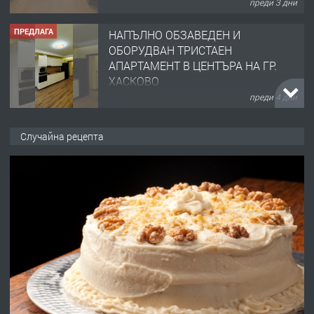
преди 3 дни
ПРЕДЛАГА
НАПЪЛНО ОБЗАВЕДЕН И
ОБОРУДВАН ТРИСТАЕН
АПАРТАМЕНТ В ЦЕНТЪРА НА ГР.
ХАСКОВО
преди 4 дни
ПРЕДЛАГА
Давам гараж под наем
Случайна рецепта
преди 4 дни
ПРЕДЛАГА
№4120 Магазин/Офис под наем в кв.
Любен Каравелов, Хасково-близо до
градската градина!
преди 4 дни