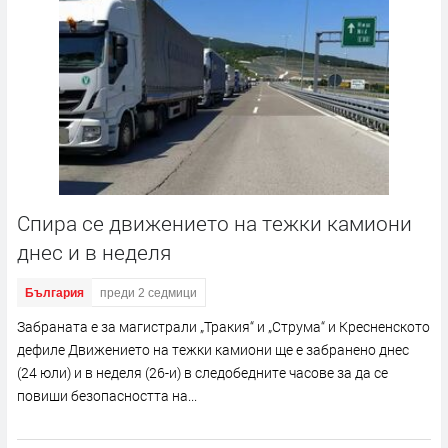
Спира се движението на тежки камиони
днес и в неделя
България
преди 2 седмици
Забраната е за магистрали „Тракия“ и „Струма“ и Кресненското
дефиле Движението на тежки камиони ще е забранено днес
(24 юли) и в неделя (26-и) в следобедните часове за да се
повиши безопасността на...