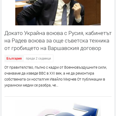
Докато Украйна воюва с Русия, кабинетът
на Радев воюва за още съветска техника
от гробището на Варшавския договор
България
преди 2 седмици
От правителство, пълно с кадри от Военновъздушните сили,
очакваме да изведе ВВС в XXI век, а не да ремонтира
собствената си носталгия Ивайло Мирчев От публикации в
украински медии се разбра, че...