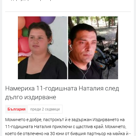
Намериха 11-годишната Наталия след
дълго издирване
България
преди 2 седмици
Момичето е добре, пастрокът ѝ е задържан Издирването на
11-годишната Наталия приключи с щастлив край. Момичето,
което бе отвлечено на 30 юни от бившия партньор на майка ѝ -