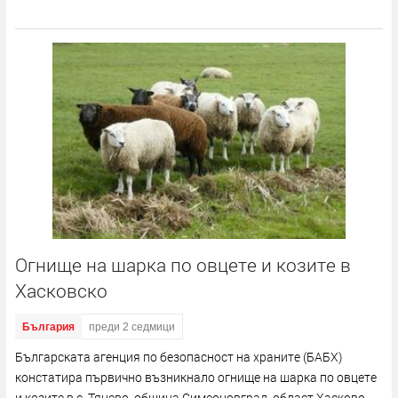
Огнище на шарка по овцете и козите в
Хасковско
България
преди 2 седмици
Българската агенция по безопасност на храните (БАБХ)
констатира първично възникнало огнище на шарка по овцете
и козите в с. Тянево, община Симеоновград, област Хасково.