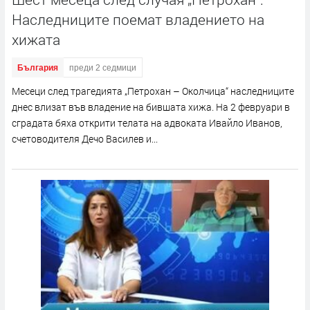
Наследниците поемат владението на
хижата
България
преди 2 седмици
Месеци след трагедията „Петрохан – Околчица“ наследниците
днес влизат във владение на бившата хижа. На 2 февруари в
сградата бяха открити телата на адвоката Ивайло Иванов,
счетоводителя Дечо Василев и...