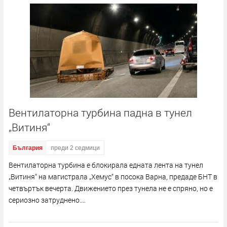
Вентилаторна турбина падна в тунел
„Витиня“
България
преди 2 седмици
Вентилаторна турбина е блокирала едната лента на тунел
„Витиня“ на магистрала „Хемус“ в посока Варна, предаде БНТ в
четвъртък вечерта. Движението през тунела не е спряно, но е
сериозно затруднено....