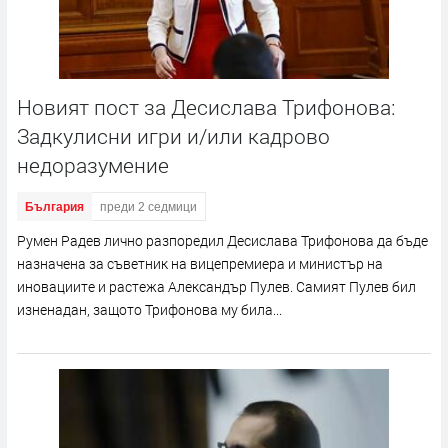
Новият пост за Десислава Трифонова:
Задкулисни игри и/или кадрово
недоразумение
България
преди 2 седмици
Румен Радев лично разпоредил Десислава Трифонова да бъде
назначена за съветник на вицепремиера и министър на
иновациите и растежа Александър Пулев. Самият Пулев бил
изненадан, защото Трифонова му била...