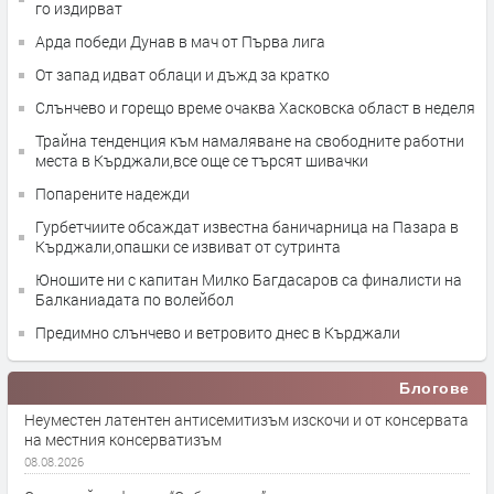
го издирват
Арда победи Дунав в мач от Първа лига
От запад идват облаци и дъжд за кратко
Слънчево и горещо време очаква Хасковска област в неделя
Трайна тенденция към намаляване на свободните работни
места в Кърджали,все още се търсят шивачки
Попарените надежди
Гурбетчиите обсаждат известна баничарница на Пазара в
Кърджали,опашки се извиват от сутринта
Юношите ни с капитан Милко Багдасаров са финалисти на
Балканиадата по волейбол
Предимно слънчево и ветровито днес в Кърджали
Блогове
Неуместен латентен антисемитизъм изскочи и от консервата
на местния консерватизъм
08.08.2026