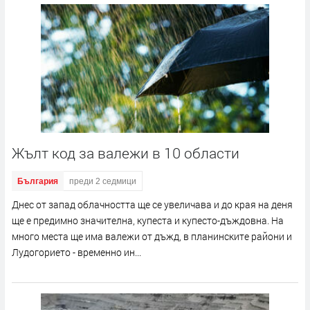
Жълт код за валежи в 10 области
България
преди 2 седмици
Днес от запад облачността ще се увеличава и до края на деня
ще е предимно значителна, купеста и купесто-дъждовна. На
много места ще има валежи от дъжд, в планинските райони и
Лудогорието - временно ин...