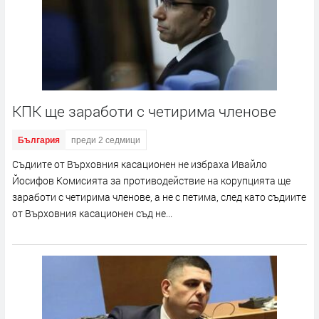
КПК ще заработи с четирима членове
България
преди 2 седмици
Съдиите от Върховния касационен не избраха Ивайло
Йосифов Комисията за противодействие на корупцията ще
заработи с четирима членове, а не с петима, след като съдиите
от Върховния касационен съд не...