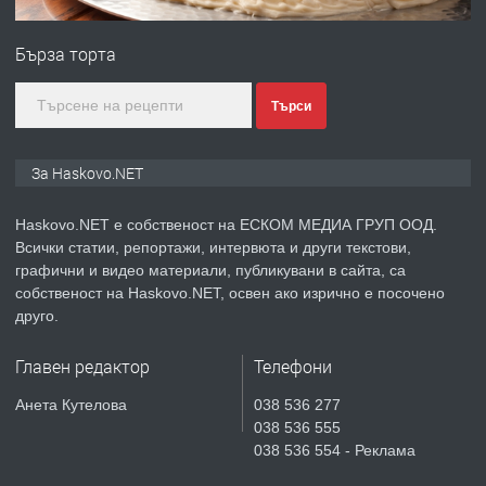
ПРЕДЛАГА
ПРОСТОРЕН ТРИСТАЕН
АПАРТАМЕНТ В НОВА СГРАДА КВ.
Бърза торта
КУБА
преди 5 дни
Търси
ПРЕДЛАГА
Продавам парцел в гр. Хасково кв.
За Haskovo.NET
Хисаря до ток, вода,канализация,
асфалт 0889 537 426
Haskovo.NET е собственост на ЕСКОМ МЕДИА ГРУП ООД.
Всички статии, репортажи, интервюта и други текстови,
преди 5 дни
графични и видео материали, публикувани в сайта, са
собственост на Haskovo.NET, освен ако изрично е посочено
ПРЕДЛАГА
СГЛОБЯВАНЕ НА МЕБЕЛИ.
друго.
Главен редактор
Телефони
преди 5 дни
Анета Кутелова
038 536 277
038 536 555
ПРЕДЛАГА
№4119 Едностаен обзаведен
038 536 554 - Реклама
апартамент под наем в кв.