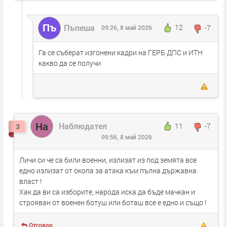
Пъ
Пъпеша
12
-7
09:26, 8 май 2026
Га се съберат изгонени кадри на ГЕРБ ДПС и ИТН
какво да се получи
На
Наблюдател
11
-7
3
09:56, 8 май 2026
Личи си че са били военни, излизат из под земята все
едно излизат от окопа за атака към пълна държавна
власт !
Хак да ви са изборите, народа иска да бъде мачкан и
строяван от военен ботуш или боташ все е едно и също !
Отговор