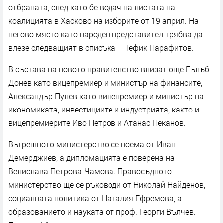
отбраната, след като бе водач на листата на
коалицията в Хасково на изборите от 19 април. На
негово място като народен представител трябва да
влезе следващият в списъка – Тефик Парафитов.
В състава на новото правителство влизат още Гълъб
Донев като вицепремиер и министър на финансите,
Александър Пулев като вицепремиер и министър на
икономиката, инвестициите и индустрията, както и
вицепремиерите Иво Петров и Атанас Пеканов.
Вътрешното министерство се поема от Иван
Демерджиев, а дипломацията е поверена на
Велислава Петрова-Чамова. Правосъдното
министерство ще се ръководи от Николай Найденов,
социалната политика от Наталия Ефремова, а
образованието и науката от проф. Георги Вълчев.