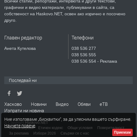
Всички статии, репортажи, интервюта и други текстови,
преди 3 дни
графични и видео материали, публикувани в сайта, са
собственост на Haskovo.NET, освен ако изрично е посочено
ПРЕДЛАГА
Продавам парцел в гр. Хасково кв.
друго.
Хисаря до ток, вода,канализация,
асфалт 0889 537 426
Главен редактор
Телефони
преди 3 дни
Анета Кутелова
038 536 277
038 536 555
ПРЕДЛАГА
СГЛОБЯВАНЕ НА МЕБЕЛИ.
038 536 554 - Реклама
Последвай ни
преди 3 дни
ПРЕДЛАГА
№4119 Едностаен обзаведен
Хасково
Новини
Видео
Обяви
еТВ
апартамент под наем в кв.
Изпрати ни новина
Училищни, гр. Хасково.
Ние използваме „бисквитки“, за да улесним вашето сърфиране.
© Copyright
Haskovo.NET
Научете повече
.
преди 3 дни
Пълна версия
Етичен кодекс
Общи условия
Поверителност
Приемам
За реклама
Избори 2026
Свържи се с нас