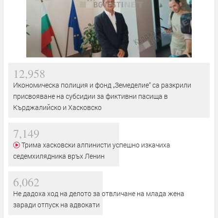
12,958
Икономическа полиция и фонд „Земеделие“ са разкрили
присвояване на субсидии за фиктивни пасища в
Кърджалийско и Хасковско
7,149
Трима хасковски алпинисти успешно изкачиха
седемхилядника връх Ленин
6,062
Не дадоха ход на делото за отвличане на млада жена
заради отпуск на адвокати