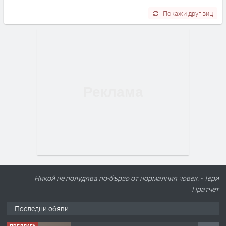
Покажи друг виц
Никой не полудява по-бързо от нормалния човек. - Тери
Пратчет
Последни обяви