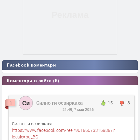
Facebook коментари
Коментари в сайта (5)
Си
Силно ги освиркаха
15
-8
1
21:49, 7 май 2026
Силно ги освиркаха
https://www.facebook.com/reel/961560733168857?
locale=bg_BG