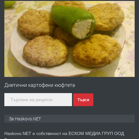
АПАРТАМЕНТ В ЦЕНТЪРА НА ГР.
ХАСКОВО
преди 2 дни
ПРЕДЛАГА
Давам гараж под наем
преди 2 дни
ПРЕДЛАГА
№4120 Магазин/Офис под наем в кв.
Любен Каравелов, Хасково-близо до
Диетични картофени кюфтета
градската градина!
Търси
преди 2 дни
ПРЕДЛАГА
ПРОСТОРЕН ТРИСТАЕН
За Haskovo.NET
АПАРТАМЕНТ В НОВА СГРАДА КВ.
КУБА
Haskovo.NET е собственост на ЕСКОМ МЕДИА ГРУП ООД.