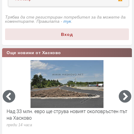
Трябва да сте регистриран потребител за да можете да
коментирате. Правилата -
тук
.
Вход
Още новини от Хасково
на
Над 33 млн. евро ще струва новият околовръстен път
С
на Хасково
п
преди 14 часа
п