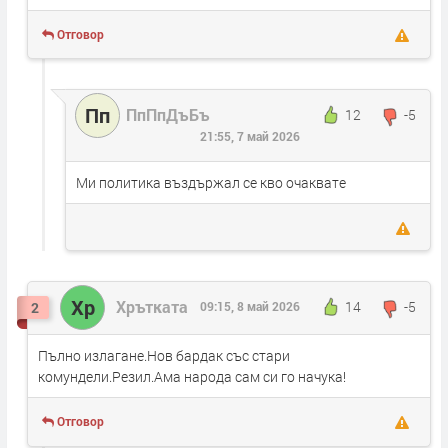
Отговор
Пп
ПпПпДъБъ
12
-5
21:55, 7 май 2026
Ми политика въздържал се кво очаквате
Хр
Хрътката
14
-5
2
09:15, 8 май 2026
Пълно излагане.Нов бардак със стари
комундели.Резил.Ама народа сам си го начука!
Отговор