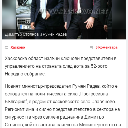
Димитър Стоянов и Румен Радев
Хасково
5 Коментара
Хасковска област излъчи ключови представители в
управлението на страната след вота за 52-рото
Народно събрание.
Новият министър-председател Румен Радев, който е
основател на политическата сила „Прогресивна
България“, е родом от хасковското село Славяново.
Регионът има и силно представителство в сектора на
сигурността чрез свиленградчанина Димитър
Стоянов, който застава начело на Министерството на