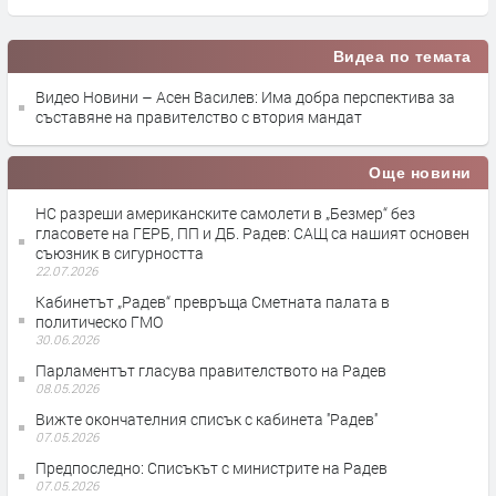
Видеа по темата
Видео Новини – Асен Василев: Има добра перспектива за
съставяне на правителство с втория мандат
Още новини
НС разреши американските самолети в „Безмер“ без
гласовете на ГЕРБ, ПП и ДБ. Радев: САЩ са нашият основен
съюзник в сигурността
22.07.2026
Кабинетът „Радев“ превръща Сметната палата в
политическо ГМО
30.06.2026
Парламентът гласува правителството на Радев
08.05.2026
Вижте окончателния списък с кабинета ''Радев''
07.05.2026
Предпоследно: Списъкът с министрите на Радев
07.05.2026