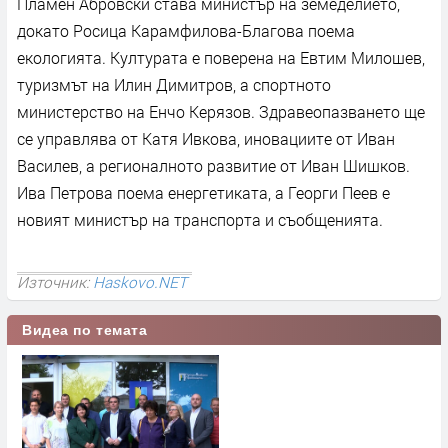
Пламен Абровски става министър на земеделието,
докато Росица Карамфилова-Благова поема
екологията. Културата е поверена на Евтим Милошев,
туризмът на Илин Димитров, а спортното
министерство на Енчо Керязов. Здравеопазването ще
се управлява от Катя Ивкова, иновациите от Иван
Василев, а регионалното развитие от Иван Шишков.
Ива Петрова поема енергетиката, а Георги Пеев е
новият министър на транспорта и съобщенията.
Източник:
Haskovo.NET
Видеа по темата