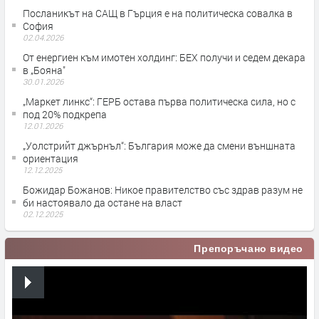
Посланикът на САЩ в Гърция е на политическа совалка в
София
02.04.2026
От енергиен към имотен холдинг: БЕХ получи и седем декара
в „Бояна"
30.01.2026
„Маркет линкс“: ГЕРБ остава първа политическа сила, но с
под 20% подкрепа
12.01.2026
„Уолстрийт джърнъл“: България може да смени външната
ориентация
12.12.2025
Божидар Божанов: Никое правителство със здрав разум не
би настоявало да остане на власт
02.12.2025
Препоръчано видео