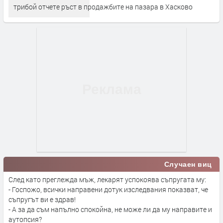
трибой отчете ръст в продажбите на пазара в Хасково
Случаен виц
След като преглежда мъж, лекарят успокоява съпругата му:
- Госпожо, всички направени дотук изследвания показват, че
съпругът ви е здрав!
- А за да съм напълно спокойна, не може ли да му направите и
аутопсия?