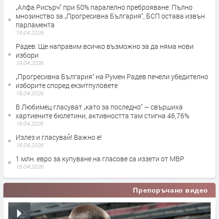
„Алфа Рисърч“ при 50% паралелно преброяване: Пълно
мнозинство за „Прогресивна България“, БСП остава извън
парламента
19.04.2026
Радев: Ще направим всичко възможно за да няма нови
избори
19.04.2026
„Прогресивна България“ на Румен Радев печели убедително
изборите според екзитпуловете
19.04.2026
В Любимец гласуват „като за последно“ – свършиха
хартиените бюлетини, активността там стигна 46,76%
19.04.2026
Излез и гласувай! Важно е!
18.04.2026
1 млн. евро за купуване на гласове са иззети от МВР
15.04.2026
Препоръчано видео