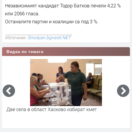
Независимият кандидат Тодор Батков печели 4,22 %
или 2066 гласа.
Останалите партии и коалиции са под 3 %.
Източник:
Smolyan.bgvesti.NET
Видеа по темата
ово избират кмет
Политически реакции след 
Хекимян за кандидат-кмет 