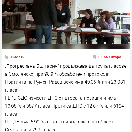
Смолян
0 Коментара
„Прогресивна България“ продължава да трупа гласове
в Смолянско, при 98,9 % обработени протоколи.
Пратията на Румен Радев вече има 49,06 % или 23 981
гласа.
ГЕРБ-СДС измести ДПС от втората позиция и има
13,66 % и 6677 гласа. Трети са ДПС с 12,67 % или 6194
гласа.
ПП-ДБ има 5,99 % от вота на жителите на област
Смолян или 2931 гласа.