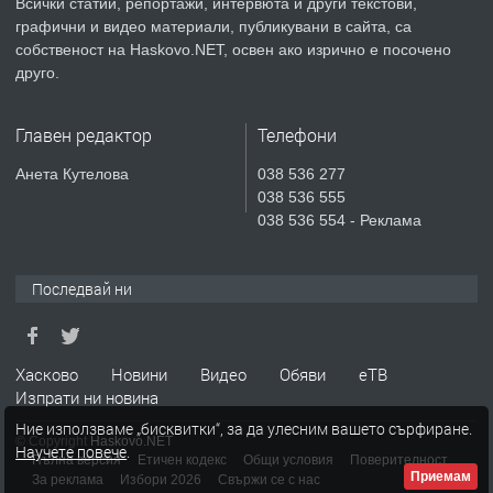
Всички статии, репортажи, интервюта и други текстови,
ПРЕДЛАГА
Продавам парцел в гр. Хасково кв.
графични и видео материали, публикувани в сайта, са
Хисаря до ток, вода,канализация,
собственост на Haskovo.NET, освен ако изрично е посочено
асфалт 0889 537 426
друго.
преди 3 дни
Главен редактор
Телефони
ПРЕДЛАГА
СГЛОБЯВАНЕ НА МЕБЕЛИ.
Анета Кутелова
038 536 277
038 536 555
038 536 554 - Реклама
преди 3 дни
Последвай ни
ПРЕДЛАГА
№4119 Едностаен обзаведен
апартамент под наем в кв.
Училищни, гр. Хасково.
Хасково
Новини
Видео
Обяви
еТВ
Изпрати ни новина
преди 3 дни
Ние използваме „бисквитки“, за да улесним вашето сърфиране.
© Copyright
Haskovo.NET
Научете повече
.
Пълна версия
Етичен кодекс
Общи условия
Поверителност
Приемам
За реклама
Избори 2026
Свържи се с нас