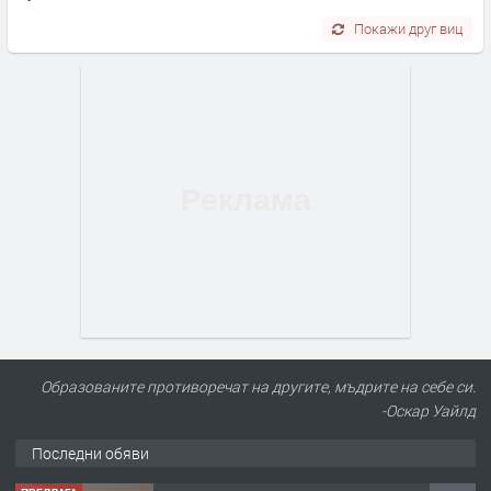
Покажи друг виц
Образованите противоречат на другите, мъдрите на себе си.
-Оскар Уайлд
ПРЕДЛАГА
Под НАЕМ двустаен Орфей
Последни обяви