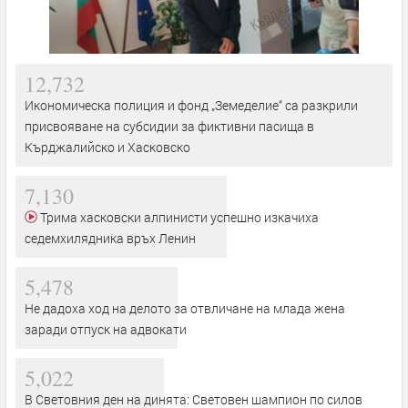
12,732
Икономическа полиция и фонд „Земеделие“ са разкрили
присвояване на субсидии за фиктивни пасища в
Кърджалийско и Хасковско
7,130
Трима хасковски алпинисти успешно изкачиха
седемхилядника връх Ленин
5,478
Не дадоха ход на делото за отвличане на млада жена
заради отпуск на адвокати
5,022
В Световния ден на динята: Световен шампион по силов