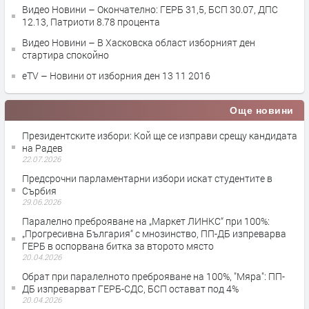
Видео Новини – Окончателно: ГЕРБ 31,5, БСП 30.07, ДПС
12.13, Патриоти 8.78 процента
Видео Новини – В Хасковска област изборният ден
стартира спокойно
eTV – Новини от изборния ден 13 11 2016
Още новини
Президентските избори: Кой ще се изправи срещу кандидата
на Радев
22.07.2026
Предсрочни парламентарни избори искат студентите в
Сърбия
29.06.2026
Паралелно преброяване на „Маркет ЛИНКС“ при 100%:
„Прогресивна България“ с мнозинство, ПП-ДБ изпреварва
ГЕРБ в оспорвана битка за второто място
20.04.2026
Обрат при паралелното преброяване на 100%, "Мяра": ПП-
ДБ изпреварват ГЕРБ-СДС, БСП остават под 4%
20.04.2026