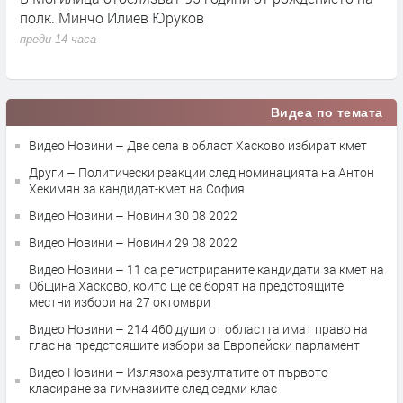
Минчо Илиев Юруков
Чепеларе в
4 часа
преди 14 часа
Видеа по темата
Видео Новини – Две села в област Хасково избират кмет
Други – Политически реакции след номинацията на Антон
Хекимян за кандидат-кмет на София
Видео Новини – Новини 30 08 2022
Видео Новини – Новини 29 08 2022
Видео Новини – 11 са регистрираните кандидати за кмет на
Община Хасково, които ще се борят на предстоящите
местни избори на 27 октомври
Видео Новини – 214 460 души от областта имат право на
глас на предстоящите избори за Европейски парламент
Видео Новини – Излязоха резултатите от първото
класиране за гимназиите след седми клас