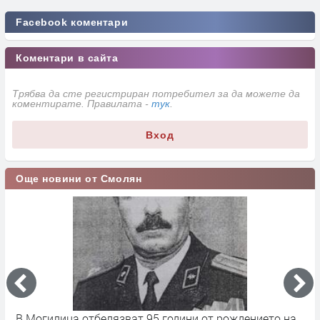
Facebook коментари
Коментари в сайта
Трябва да сте регистриран потребител за да можете да
коментирате. Правилата -
тук
.
Вход
Още новини от Смолян
лица отбелязват 95 години от рождението на
Близо 1600