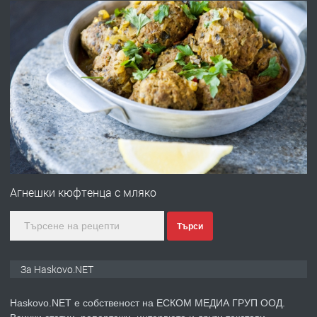
АПАРТАМЕНТ В ЦЕНТЪРА НА ГР.
ХАСКОВО
преди 4 дни
ПРЕДЛАГА
Давам гараж под наем
преди 4 дни
ПРЕДЛАГА
№4120 Магазин/Офис под наем в кв.
Любен Каравелов, Хасково-близо до
Агнешки кюфтенца с мляко
градската градина!
преди 4 дни
Търси
ПРЕДЛАГА
ПРОСТОРЕН ТРИСТАЕН
За Haskovo.NET
АПАРТАМЕНТ В НОВА СГРАДА КВ.
КУБА
Haskovo.NET е собственост на ЕСКОМ МЕДИА ГРУП ООД.