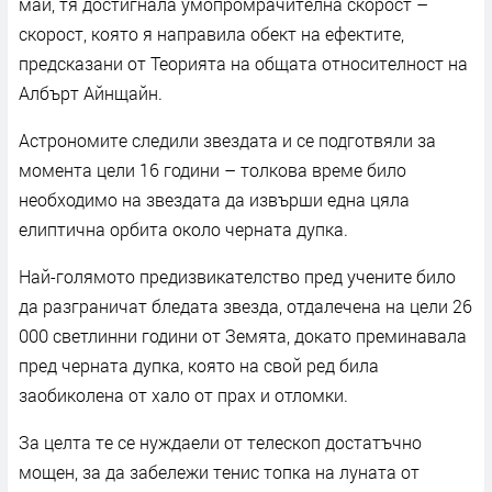
май, тя достигнала умопромрачителна скорост –
скорост, която я направила обект на ефектите,
предсказани от Теорията на общата относителност на
Албърт Айнщайн.
Астрономите следили звездата и се подготвяли за
момента цели 16 години – толкова време било
необходимо на звездата да извърши една цяла
елиптична орбита около черната дупка.
Най-голямото предизвикателство пред учените било
да разграничат бледата звезда, отдалечена на цели 26
000 светлинни години от Земята, докато преминавала
пред черната дупка, която на свой ред била
заобиколена от хало от прах и отломки.
За целта те се нуждаели от телескоп достатъчно
мощен, за да забележи тенис топка на луната от