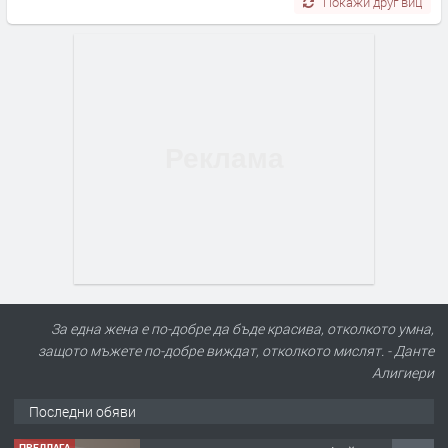
Покажи друг виц
За една жена е по-добре да бъде красива, отколкото умна,
защото мъжете по-добре виждат, отколкото мислят. - Данте
Алигиери
Последни обяви
ПРЕДЛАГА