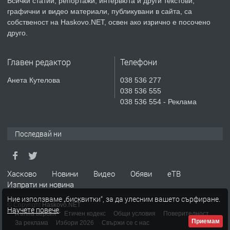
Всички статии, репортажи, интервюта и други текстови,
преди 5 дни
графични и видео материали, публикувани в сайта, са
собственост на Haskovo.NET, освен ако изрично е посочено
ПРЕДЛАГА
Продавам парцел в гр. Хасково кв.
друго.
Хисаря до ток, вода,канализация,
асфалт 0889 537 426
Главен редактор
Телефони
преди 5 дни
Анета Кутелова
038 536 277
038 536 555
ПРЕДЛАГА
СГЛОБЯВАНЕ НА МЕБЕЛИ.
038 536 554 - Реклама
Последвай ни
преди 5 дни
ПРЕДЛАГА
№4119 Едностаен обзаведен
Хасково
Новини
Видео
Обяви
еТВ
апартамент под наем в кв.
Изпрати ни новина
Училищни, гр. Хасково.
Ние използваме „бисквитки“, за да улесним вашето сърфиране.
© Copyright
Haskovo.NET
Научете повече
.
преди 6 дни
Пълна версия
Етичен кодекс
Общи условия
Поверителност
Приемам
За реклама
Избори 2026
Свържи се с нас