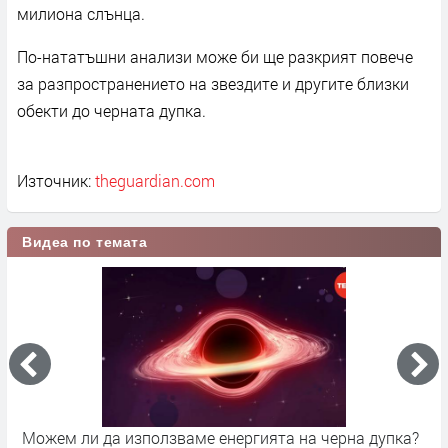
милиона слънца.
По-нататъшни анализи може би ще разкрият повече
за разпространението на звездите и другите близки
обекти до черната дупка.
Източник:
theguardian.com
Видеа по темата
Можем ли да използваме енергията на черна дупка?
Т