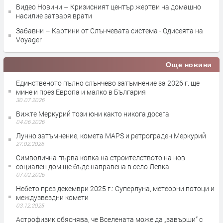
Видео Новини – Кризисният център жертви на домашно
насилие затваря врати
Забавни – Картини от Слънчевата система - Одисеята на
Voyager
Още новини
Единственото пълно слънчево затъмнение за 2026 г. ще
мине и през Европа и малко в България
30.07.2026
Вижте Меркурий този юни както никога досега
04.06.2026
Лунно затъмнение, комета MAPS и ретрограден Меркурий
27.02.2026
Символична първа копка на строителството на нов
социален дом ще бъде направена в село Левка
07.02.2026
Небето през декември 2025 г.: Суперлуна, метеорни потоци и
междузвездни комети
03.12.2025
Астрофизик обяснява, че Вселената може да „завърши“ с