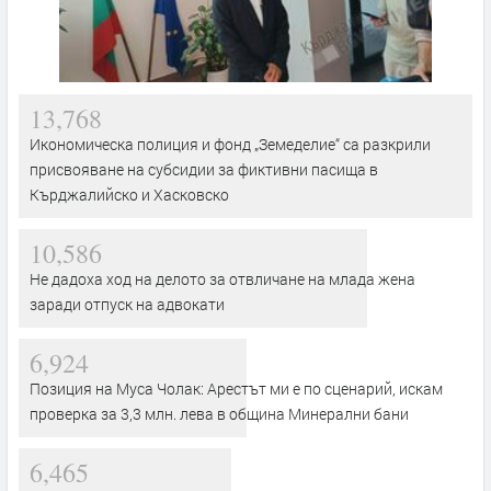
13,768
Икономическа полиция и фонд „Земеделие“ са разкрили
присвояване на субсидии за фиктивни пасища в
Кърджалийско и Хасковско
10,586
Не дадоха ход на делото за отвличане на млада жена
заради отпуск на адвокати
6,924
Позиция на Муса Чолак: Арестът ми е по сценарий, искам
проверка за 3,3 млн. лева в община Минерални бани
6,465