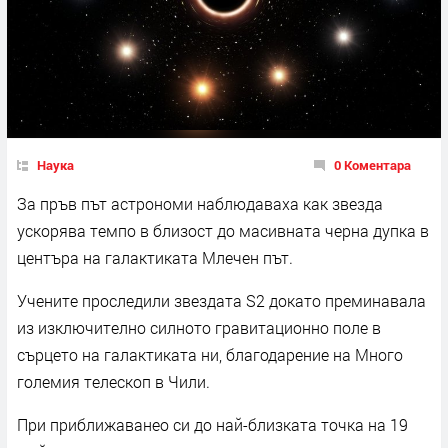
Наука
0 Коментара
За пръв път астрономи наблюдаваха как звезда
ускорява темпо в близост до масивната черна дупка в
центъра на галактиката Млечен път.
Учените проследили звездата S2 докато преминавала
из изключително силното гравитационно поле в
сърцето на галактиката ни, благодарение на Много
големия телескоп в Чили.
При приближаванео си до най-близката точка на 19