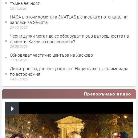
тъмна вечност
25.11.2025
НАСА включи кометата 3I/ATLAS в списъка с потенциални
заплахи за Земята
24.10.2025
Черни дупки могат да се образуват и във вътрешността на
планети. Какви са последиците?
29.08.2025
Обновяват частично центъра на Хасково
17.07.2025
Димитровград посреща кръг от Националната олимпиада
по астрономия
04.05.2025
Препоръчано видео