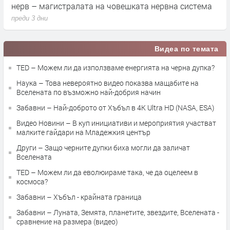
нерв – магистралата на човешката нервна система
д
преди 3 дни
п
Видеа по темата
TED – Можем ли да използваме енергията на черна дупка?
Наука – Това невероятно видео показва мащабите на
Вселената по възможно най-добрия начин
Забавни – Най-доброто от Хъбъл в 4K Ultra HD (NASA, ESA)
Видео Новини – В куп инициативи и мероприятия участват
малките гайдари на Младежкия център
Други – Защо черните дупки биха могли да заличат
Вселената
TED – Можем ли да еволюираме така, че да оцелеем в
космоса?
Забавни – Хъбъл - крайната граница
Забавни – Луната, Земята, планетите, звездите, Вселената -
сравнение на размера (видео)