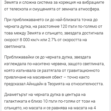
Земята и сложна система за корекция на вибрациите
от телескопа и смущенията от земната атмосфера.
При приближаването си до най-близката точка до
черната дупка, на разстояние 120 пъти по-голямо от
това между Земята и слънцето, звездата достигнала
скорост 8 000 км/ч или 2.7% от скоростта на
светлината.
Приближавайки се до черната дупка, звездата
изглеждала по-наситено червена, защото светлината,
която излъчвала се разтягала от гравитационното
привличане на масивния обект – точно както
предсказал Айнщайн в Теорията на относителността.
Диаметърът на черната дупка в центъра на
галактиката е близо 10 пъти по-голям от този на
слънцето, но масата и се равнява на масата на 4